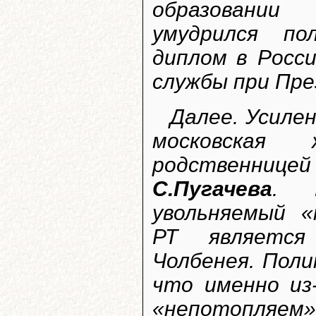
образовании
умудрился п
диплом в Росс
службы при Пре
Далее. Усиле
московская 
родственниц
С.Пугачева
. 
увольняемый «
РТ является
Чолбенея. Пол
что именно из
«непотопляем»