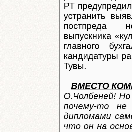
РТ предупредил
устранить выя
постпреда н
выпускника «ку
главного бухг
кандидатуры ра
Тувы.
ВМЕСТО КОМ
О.Чолбеней! Н
почему-то не
дипломами сам
что он на осн