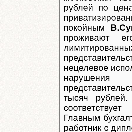
рублей по цена
приватизиров
покойным
В.Су
проживают ег
лимитирова
представительс
нецелевое испол
нарушения
представительс
тысяч рублей.
соответствует
Главным бухгал
работник с дип