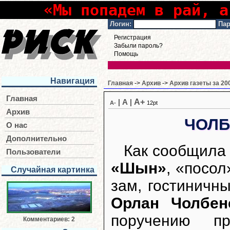
«Мы попадем в рай, а
Логин:
Пар
Регистрация
Забыли пароль?
Помощь
Навигация
Главная
->
Архив
->
Архив газеты за 20
Главная
A+
|
A
|
A-
12pt
Архив
ЧОЛБ
О нас
Дополнительно
Как сообщила 
Пользователи
«Шын»
, «посо
Случайная картинка
зам, гостинич
Орлан Чолбен
поручению пр
Комментариев: 2