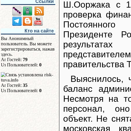
Ссылки
Ш.Ооржака с 1
проверка финан
Постоянного
Кто на сайте
Президенте Р
Вы Анонимный
результата
пользователь. Вы можете
зарегистрироваться, нажав
представителе
здесь
.
Гостей:
79
правительства 
Пользователей:
0
risk-
Выяснилось, 
tuva.info
Гостей:
35
баланс админи
Пользователей:
0
Несмотря на т
персонал, он
объект. Не сня
московская кв