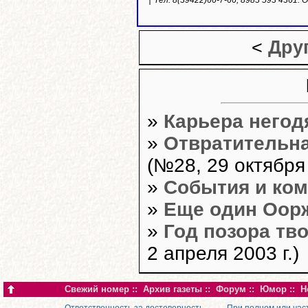
Тел. 8(39422)66-7-66, 8983 593 4361.
<
Дру
»
Карьера негод
»
Отвратительна
(№28, 29 октября 
»
События и ко
»
Еще один Оор
»
Год позора тв
2 апреля 2003 г.)
Свежий номер
::
Архив газеты
::
Форум
::
Юмор
::
Н