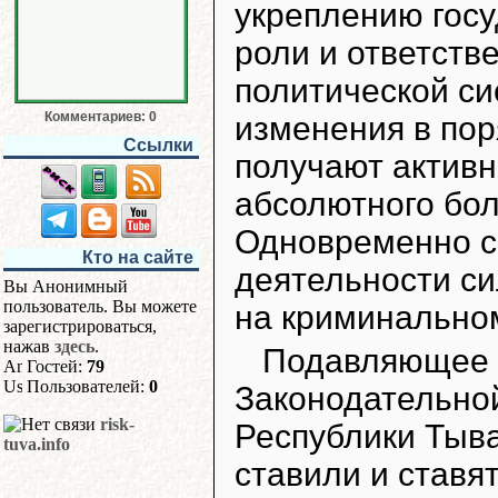
укреплению гос
роли и ответств
политической с
Комментариев: 0
изменения в пор
Ссылки
получают активн
абсолютного бо
Одновременно с 
Кто на сайте
деятельности си
Вы Анонимный
пользователь. Вы можете
на криминально
зарегистрироваться,
нажав
здесь
.
Подавляющее 
Гостей:
79
Пользователей:
0
Законодательно
risk-
Республики Тыва
tuva.info
ставили и ставя