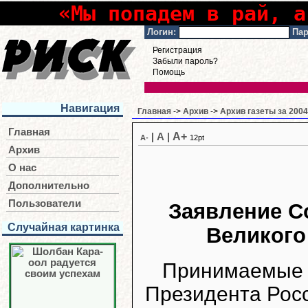
«Мы попадем в рай, а
Логин:
Пар
Регистрация
Забыли пароль?
Помощь
Навигация
Главная
->
Архив
->
Архив газеты за 2004
Главная
A+
|
A
|
A-
12pt
Архив
О нас
Дополнительно
Пользователи
Заявление С
Случайная картинка
Великого
Принимаемые в
Президента Росс