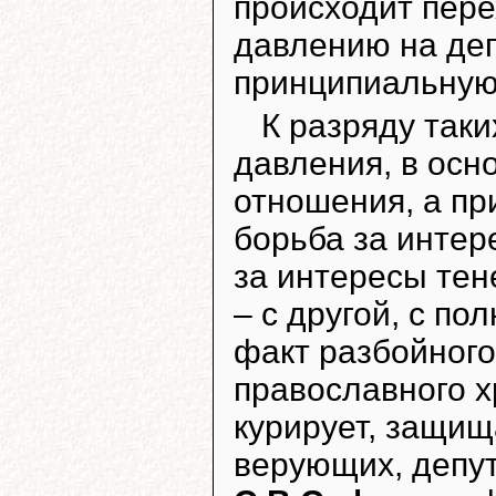
происходит пере
давлению на де
принципиальную
К разряду так
давления, в осн
отношения, а пр
борьба за интер
за интересы тен
– с другой, с п
факт разбойного
православного х
курирует, защи
верующих, депу