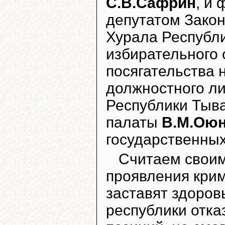
С.В.Сафрин
, и 
депутатом Зако
Хурала Республи
избирательного
посягательства 
должностного ли
Республики Тыв
палаты
В.М.Ою
государственных
Считаем своим
проявления крим
заставят здоров
республики отка