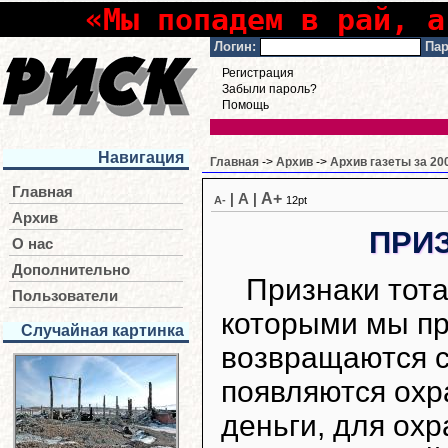
«Мы попадем в рай, а
Логин:
Пар
Регистрация
Забыли пароль?
Помощь
Навигация
Главная
->
Архив
->
Архив газеты за 20
Главная
A+
|
A
|
A-
12pt
Архив
ПРИ
О нас
Дополнительно
Признаки тота
Пользователи
которыми мы пр
Случайная картинка
возвращаются с
появляются охр
деньги, для ох