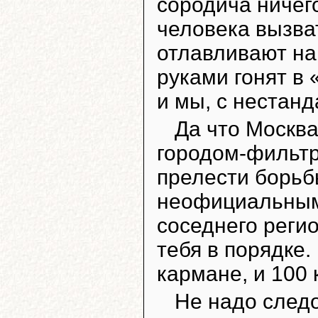
сородича ничего
человека вызват
отлавливают на
руками гонят в 
и мы, с нестан
Да что Москва
городом-фильтр
прелести борьб
неофициальным 
соседнего реги
тебя в порядке.
кармане, и 100 
Не надо след