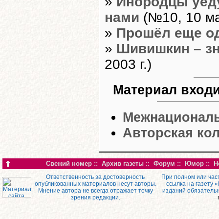
»
Инородцы уеду
нами
(№10, 10 ма
»
Прошёл еще о
»
Шивишкин – зн
2003 г.)
Материал входи
Межнациональ
Авторская ко
Свежий номер
::
Архив газеты
::
Форум
::
Юмор
::
Н
Ответственность за достоверность
При полном или час
опубликованных материалов несут авторы.
ссылка на газету 
Мнение автора не всегда отражает точку
изданий обязатель
зрения редакции.