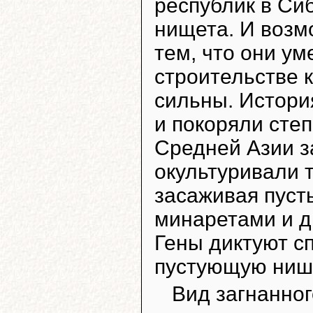
республик в Си
нищета. И возм
тем, что они ум
строительстве 
сильны. Истори
и покоряли сте
Средней Азии з
окультуривали 
засаживая пуст
минаретами и д
Гены диктуют с
пустующую ниш
Вид загнанно