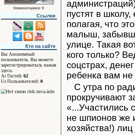
администраций)
Комментариев: 9
пустят в школу,
Ссылки
полагая, что эт
малыш, забывши
улице. Такая во
Кто на сайте
кого только? Ве
Вы Анонимный
пользователь. Вы можете
соцстрах, денег
зарегистрироваться, нажав
здесь
.
ребенка вам не 
Гостей:
62
Пользователей:
0
С утра по рад
risk-tuva.info
прокручивают з
«...Участились с
не шпионов же 
хозяйства!) лиц