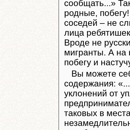
сообщать...» Та
родные, побегу!
соседей – не сл
лица ребятишек
Вроде не русски
мигранты. А на
побегу и настуч
Вы можете се
содержания: «..
уклонений от у
предпринимател
таковых в мест
незамедлитель