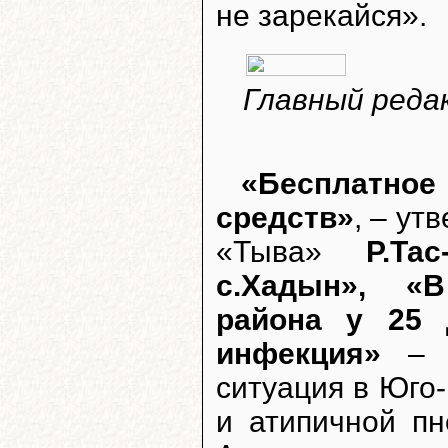
не зарекайся».
Главный реда
«Бесплатное
средств»
, – ут
«Тыва»
Р.Тас
с.Хадын», «В
района у 25 
инфекция»
– т
ситуация в Юго
и атипичной пн