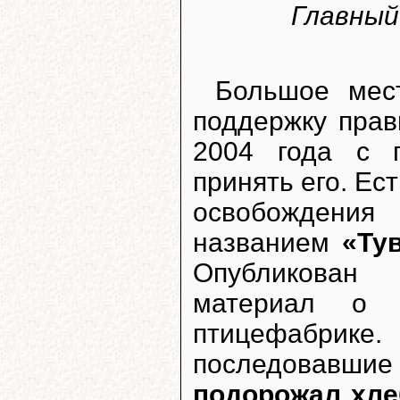
Главный
Большое мес
поддержку прав
2004 года с 
принять его. Ес
освобождения
названием
«Ту
Опубликован 
материал о 
птицефабрике
последовавш
подорожал хле