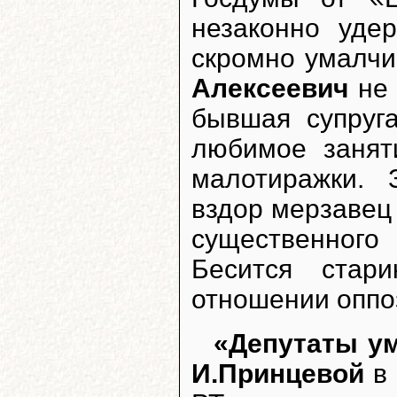
незаконно удер
скромно умалчи
Алексеевич
не 
бывшая супруг
любимое занят
малотиражки.
вздор мерзавец
существенного
Бесится стар
отношении оппо
«Депутаты у
И.Принцевой
в 