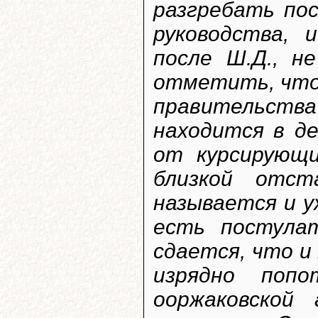
разгребать пос
руководства,
после Ш.Д., 
отметить, что
правительств
находится в д
от курсирующи
близкой отст
называется и у
есть постула
сдается, что и
изрядно попо
ооржаковской