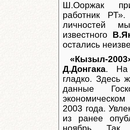
Ш.Ооржак пр
работник РТ»
личностей м
известного
В.Я
остались неизв
«Кызыл-2003
Д.Донгака
. На
гладко. Здесь 
данные Гос
экономическом
2003 года. Увл
из ранее опуб
ноябрь. Так,