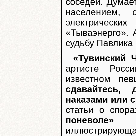
соседей. Думае
населением, 
электрических
«Тываэнерго». 
судьбу Павлика 
«Тувинский 
артисте Росс
известном пе
сдавайтесь, 
наказами или 
статьи о спор
поневоле»
– 
иллюстрирующа