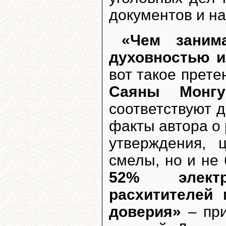
документов и на
«Чем занима
духовностью 
вот такое прет
Саяны Монг
соответствуют 
факты автора о 
утверждения,
смелы, но и не
52% электр
расхитителей
доверия»
– при