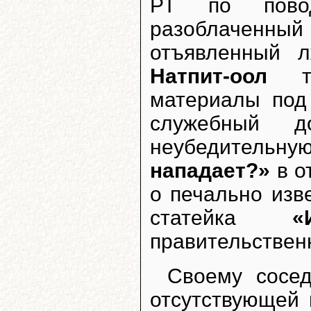
РТ по пово
разоблаченны
отъявленный л
Натпит-оол
теп
материалы под
служебный 
неубедитель
нападает?»
в о
о печально изв
статейка
«
правительствен
Своему сосед
отсутствующей