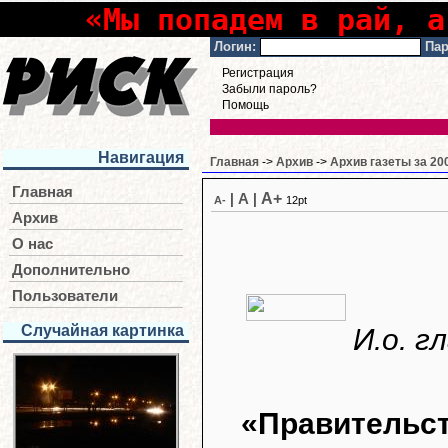
«Мы попадем в рай, а
Логин:
Пар
Регистрация
Забыли пароль?
Помощь
Навигация
Главная
->
Архив
->
Архив газеты за 20
Главная
A+
|
A
|
A-
12pt
Архив
О нас
Дополнительно
Пользователи
Случайная картинка
И.о. г
«Правительс