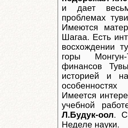
и дает весьм
проблемах тув
Имеются матер
Шагаа. Есть ин
восхождении т
горы Монгун-
финансов Ту
историей и на
особенностях
Имеется интере
учебной работ
Л.Будук-оол
. 
Неделе науки.