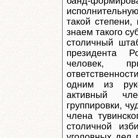
банд-формиро
исполнительну
такой степени,
знаем такого су
столичный шта
президента Р
человек, пр
ответственност
одним из рук
активный чле
группировки, ч
члена тувинско
столичной изб
уголовных дел