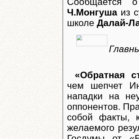
Сообщается о
Ч.Монгуша
из с
школе
Далай-Ла
Главны
«Обратная с
чем шепчет Ин
нападки на не
оппонентов. Пр
собой факты, 
желаемого резу
Госдумы от «