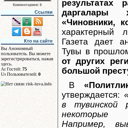
результатах 
Комментариев: 9
даргалары 
Ссылки
«Чиновники, 
характерный л
Газета дает а
Кто на сайте
Вы Анонимный
Тувы в прошлом
пользователь. Вы можете
зарегистрироваться, нажав
от других ре
здесь
.
большой прест
Гостей:
75
Пользователей:
0
В
«Политл
risk-tuva.info
утверждается:
в тувинской 
некоторые 
Например, в