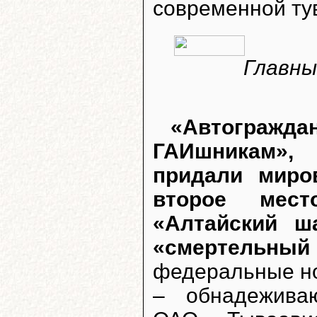
современной ту
Главны
«Автограж
ГАИшникам»,
придали миро
второе мест
«Алтайский ш
«смертельны
федеральные н
– обнадежива