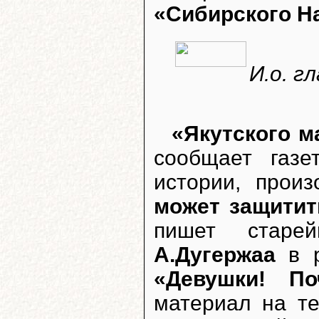
«Сибирского Н
И.о. г
«Якутского м
сообщает газе
истории, прои
может защитит
пишет старей
А.Дугержаа
в р
«Девушки! П
материал на т