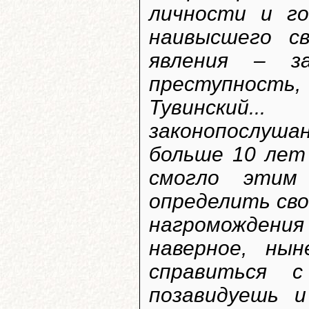
личности и го
наивысшего с
явления – з
преступность
Тувинский..
законопослуша
больше 10 лет
смогло этим 
определить св
нагромождения
наверное, ны
справиться с
позавидуешь 