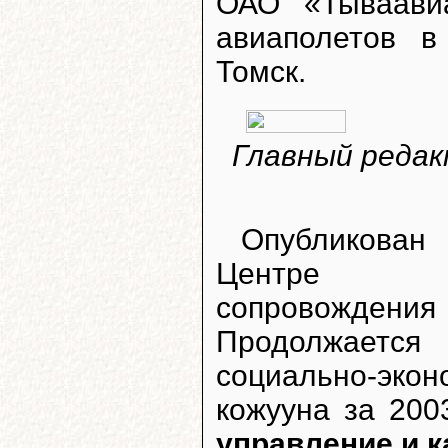
ОАО «Тываав
авиаполетов в
Томск.
Главный редак
Опубликован
Центре псих
сопровожде
Продолжается
социально-экон
кожууна за 200
управление и к