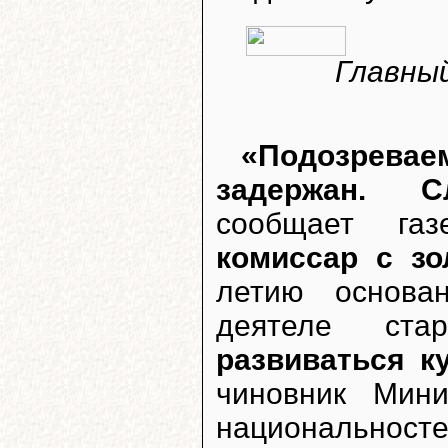
Главны
«Подозревае
задержан. С
сообщает га
комиссар с з
летию основа
деятеле ст
развиваться к
чиновник Мин
национальнос