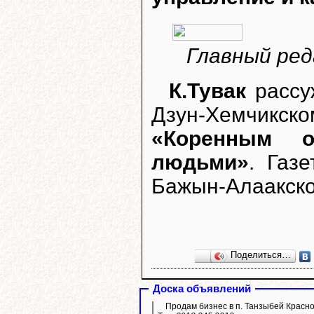
Главный реда
К.Тувак
рассуж
Дзун-Хемчик
«Коренным о
людьми»
. Газ
Бажын-Алаакско
Поделиться…
Доска объявлений
Продам бизнес в п. Танзыбей Красн