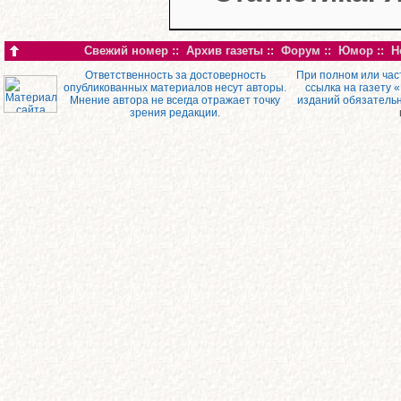
Свежий номер
::
Архив газеты
::
Форум
::
Юмор
::
Н
Ответственность за достоверность
При полном или час
опубликованных материалов несут авторы.
ссылка на газету 
Мнение автора не всегда отражает точку
изданий обязатель
зрения редакции.