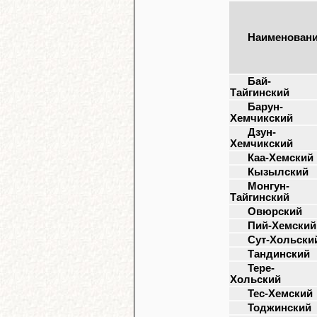
Наименован
Бай-
Тайгинский
Барун-
Хемчикский
Дзун-
Хемчикский
Каа-Хемский
Кызылский
Монгун-
Тайгинский
Овюрский
Пий-Хемский
Сут-Хольски
Тандинский
Тере-
Хольский
Тес-Хемский
Тоджинский