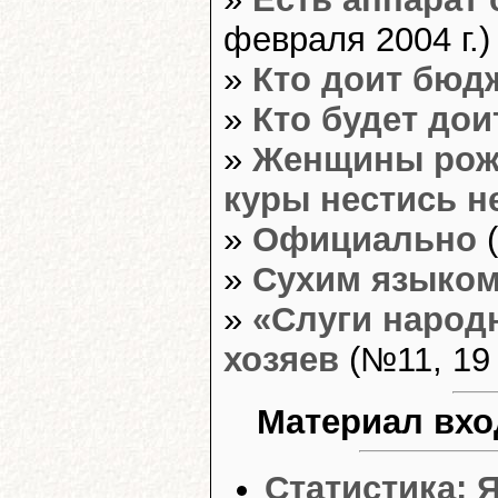
февраля 2004 г.)
»
Кто доит бюд
»
Кто будет до
»
Женщины рожа
куры нестись н
»
Официально
(
»
Сухим языком
»
«Слуги народ
хозяев
(№11, 19 
Материал вхо
Статистика: 