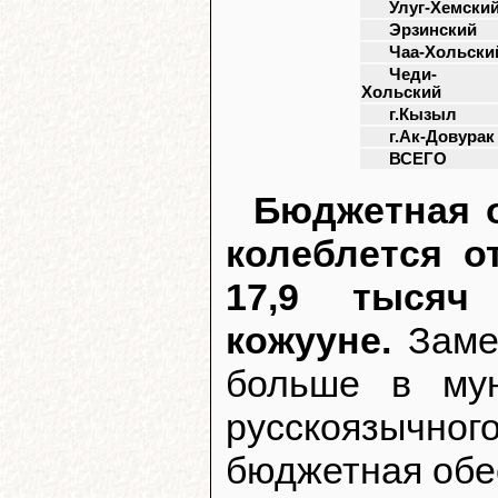
Улуг-Хемски
Эрзинский
Чаа-Хольски
Чеди-
Хольский
г.Кызыл
г.Ак-Довурак
ВСЕГО
Бюджетная о
колеблется о
17,9 тысяч
кожууне.
Замеч
больше в мун
русскоязычн
бюджетная обе