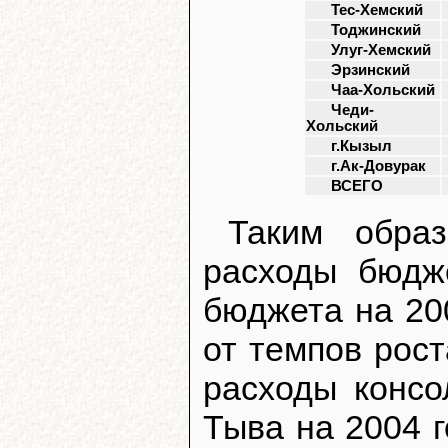
Тес-Хемский
Тоджинский
Улуг-Хемский
Эрзинский
Чаа-Хольский
Чеди-
Хольский
г.Кызыл
г.Ак-Довурак
ВСЕГО
Таким обра
расходы бюдже
бюджета на 20
от темпов рос
расходы консо
Тыва на 2004 г