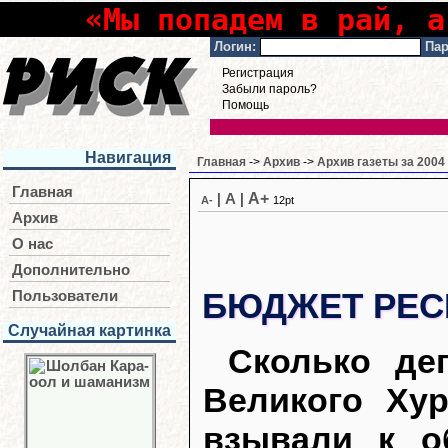
«Мы попадем в рай, а
Логин:
Пар
Регистрация
Забыли пароль?
Помощь
Навигация
Главная
->
Архив
->
Архив газеты за 2004
Главная
A+
|
A
|
A-
12pt
Архив
О нас
Дополнительно
БЮДЖЕТ РЕС
Пользователи
Случайная картинка
Сколько де
Великого Ху
взывали к о