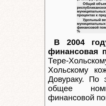
Общий объем
республиканско
муниципальных о
процентах к пр
Удельный ве
муниципальных 
финансовой пом
%
В 2004 год
финансовая 
Тере-Хольскому
Хольскому ко
Довураку. По
общее ном
финансовой пом