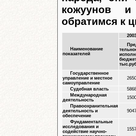
кожуунов и
обратимся к 
200
Пре
Наименование
тельно
показателей
исполн
бюджет
тыс.руб
Государственное
управление и местное
265
самоуправление
Судебная власть
586
Международная
150
деятельность
Правоохранительная
деятельность и
904
обеспечение
Фундаментальные
исследования и
155
содействие научно-