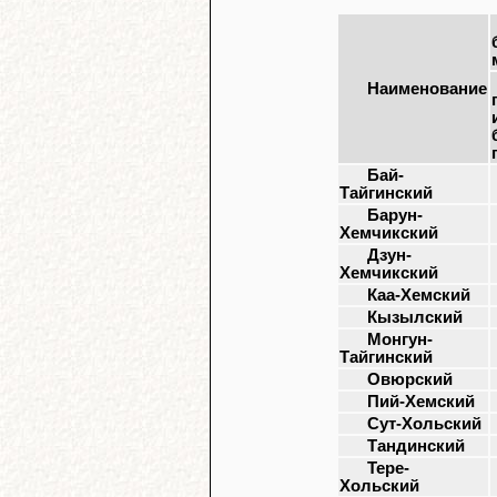
Наименование
Бай-
Тайгинский
Барун-
Хемчикский
Дзун-
Хемчикский
Каа-Хемский
Кызылский
Монгун-
Тайгинский
Овюрский
Пий-Хемский
Сут-Хольский
Тандинский
Тере-
Хольский