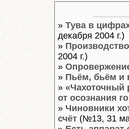
»
Тува в цифра
декабря 2004 г.)
»
Производство 
2004 г.)
»
Опровержение
»
Пьём, бьём и
»
«Чахоточный 
от осознания г
»
Чиновники хот
счёт
(№13, 31 мар
»
Есть аппарат