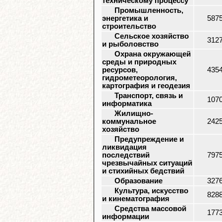
техническому процессу
Промышленность,
энергетика и
587
строительство
Сельское хозяйство
312
и рыболовство
Охрана окружающей
среды и природных
ресурсов,
435
гидрометеорология,
картография и геодезия
Транспорт, связь и
107
информатика
Жилищно-
коммунальное
242
хозяйство
Предупреждение и
ликвидация
последствий
797
чрезвычайных ситуаций
и стихийных бедствий
Образование
327
Культура, искусство
828
и кинематография
Средства массовой
177
информации