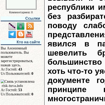
республики и
Комментариев: 0
без разбират
Ссылки
поводу слаб
представлени
явился в п
Кто на сайте
Вы Анонимный
шевелить бр
пользователь. Вы
можете
большинство 
зарегистрироваться,
нажав
здесь
.
хоть что-то у
Гостей:
43
Пользователей:
0
документе г
risk-tuva.info
принципе 
Гостей:
53
Пользователей:
0
многостранич