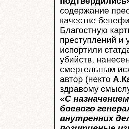
подтвердились
содержание прес
качестве бенефи
Благостную карт
преступлений и 
испортили стат
убийств, нанесе
смертельным ис
автор (некто
А.К
здравому смыслу
«С назначение
боевого генера
внутренних де
позитивные из