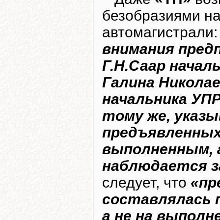
безобразиями н
автомагистрали
внимания пред
Г.Н.Саар начал
Галина Николае
начальника УПР
тому же, указ
предъявленных
выполненным, 
наблюдается з
следует, что
«пр
составлялась 
а не на выполн