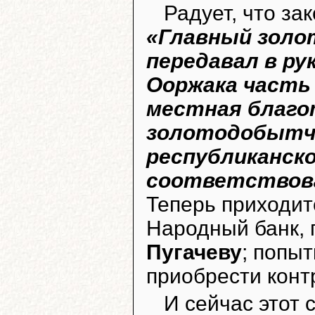
Радует, что за
«Главный золо
передавал в ру
Ооржака часть
местная благ
золотодобытчик
республиканско
соответствова
Теперь приходитс
Народный банк,
Пугачеву
; попы
приобрести конт
И сейчас этот