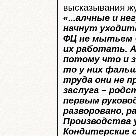
высказывания ж
«...алчные и н
начнут уходит
ФЦ не мытьем 
их работать. 
потому что и з
то у них фаль
труда они не п
заслуга – родс
первым руковод
разворовано, ра
Производства у
Кондитерские 