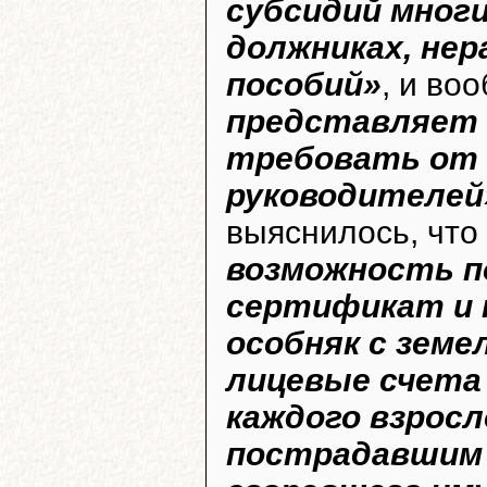
субсидий многи
должниках, не
пособий»
, и во
представляет с
требовать от 
руководителей
выяснилось, что
возможность 
сертификат и 
особняк с зем
лицевые счета 
каждого взросло
пострадавшим