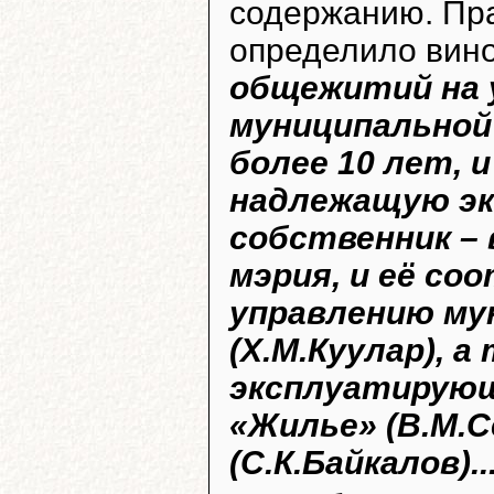
содержанию. Пра
определило вин
общежитий на 
муниципальной
более 10 лет, 
надлежащую э
собственник – 
мэрия, и её с
управлению м
(Х.М.Куулар), 
эксплуатирующ
«Жилье» (В.М.С
(С.К.Байкалов)..