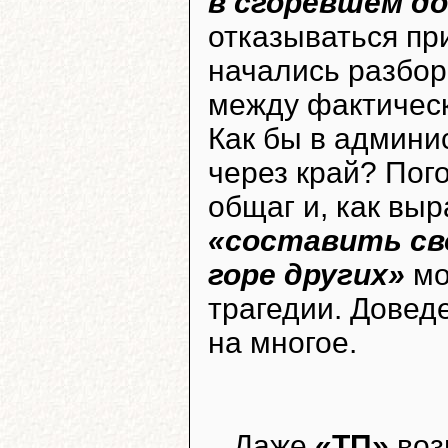
в сгоревшем д
отказываться п
начались разбор
между фактичес
Как бы в админи
через край? Пог
общаг и, как вы
«составить сво
горе других»
мо
трагедии. Довед
на многое.
Даже
«ТП»
воз