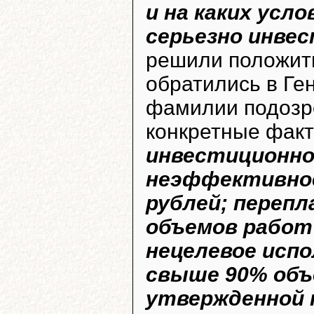
и на каких усл
серьезно инве
решили положить
обратились в Ге
фамилии подозре
конкретные фак
инвестиционно
неэффективное 
рублей; переп
объемов работ 
нецелевое испол
свыше 90% объ
утвержденной 