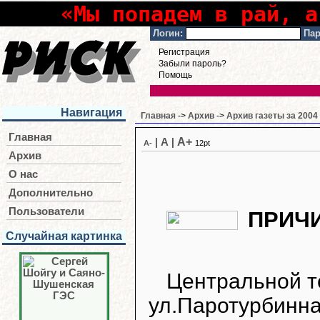
«Мы попадем в рай, а
Логин:
Пар
Регистрация
Забыли пароль?
Помощь
Навигация
Главная
->
Архив
->
Архив газеты за 2004
Главная
A+
|
A
|
A-
12pt
Архив
О нас
Дополнительно
Пользователи
ПРИЧИ
Случайная картинка
Центральной т
ул.Паротурбинн