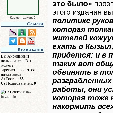
это было»
прозв
этого издания в
Комментариев: 0
политике руко
Ссылки
которая толка
жителей кожуун
ехать в Кызыл
Кто на сайте
придется: и в 
Вы Анонимный
пользователь. Вы
таких вот обща
можете
зарегистрироваться,
обвинять в том
нажав
здесь
.
разграбленных 
Гостей:
65
Пользователей:
0
работы, они у
risk-
которая тоже 
tuva.info
накормить все