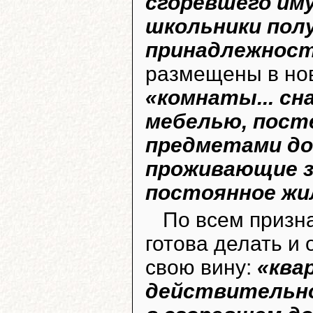
сгоревшего им
школьники пол
принадлежнос
размещены в нов
«комнаты... с
мебелью, пост
предметами до
проживающие з
постоянное жи
По всем призна
готова делать и 
свою вину:
«ква
действительно