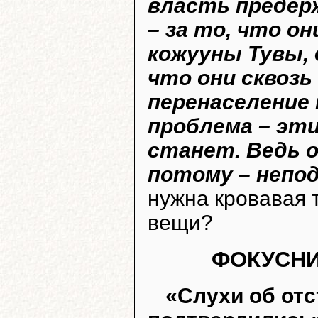
власть предер
– за то, что он
кожууны Тувы, д
что они сквоз
перенаселение 
проблема – эти
станет. Ведь 
потому – непо
нужна кровавая 
вещи?
ФОКУСНИ
«Слухи об отс