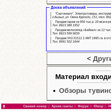
Доска объявлений
"Скатэнерго". Электротовары, инструм
г.Кызыл, ул. Оюна Курседи, 151, тел. 89
Продам гараж за 950 тыс.р. 20 кв.м в р
Тел. 8923 388 1952
Продам велосипед «Байкал» за 12 тыс.
Тел. 8923 599 9659
Продам УАЗ 31512 2.4МТ 1995 г.в. в отл
Тел. 8991 502 1644
<
Друг
Материал входи
Обзоры тувин
Свежий номер
::
Архив газеты
::
Форум
::
Юмор
::
Н