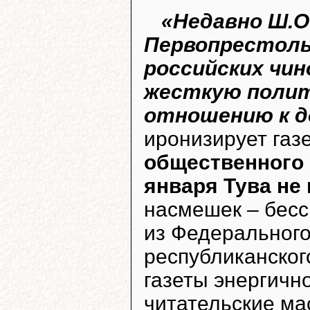
«Недавно Ш.О
Первопрестоль
российских чин
жесткую полит
отношению к д
иронизирует газ
общественного
января Тува не
насмешек – бес
из Федерального
республиканског
газеты энергичн
читательские ма