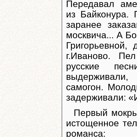
Передавал аме
из Байконура.
заранее заказа
москвича... А 
Григорьевной,
г.Иваново. Пе
русские пес
выдерживали
самогон. Моло
задерживали: «И
Первый мокры
истощенное тел
романса: