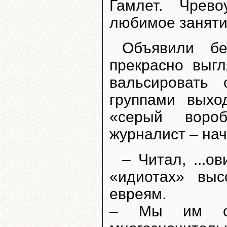
Гамлет. Чрев
любимое заняти
Объявили б
прекрасно выг
вальсировать
группами выхо
«серый воро
журналист – нач
– Читал, ...о
«идиотах» выс
евреям.
– Мы им ско