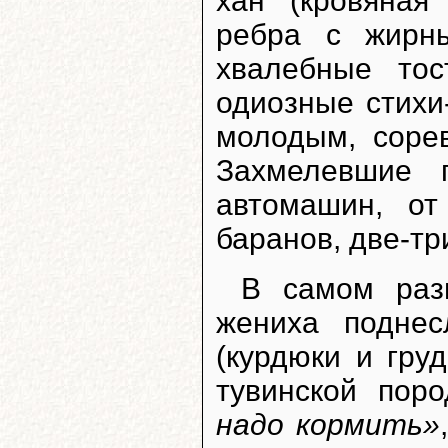
хан (кровяная
ребра с жирны
хвалебные тос
одиозные стихи
молодым, соре
Захмелевшие 
автомашин, от
баранов, две-тр
В самом раз
жениха подне
(курдюки и гру
тувинской пор
надо кормить»