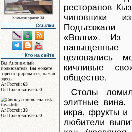
ресторанов Кы
чиновники и
Комментариев: 34
Подъезжали и
Ссылки
«Волги». Из 
напыщенные 
целовались м
Кто на сайте
Вы Анонимный
кичливые сво
пользователь. Вы можете
зарегистрироваться, нажав
обществе.
здесь
.
Гостей:
63
Пользователей:
0
Столы ломил
risk-
элитные вина, 
tuva.info
икра, фрукты и
Гостей:
38
Пользователей:
0
любители выпит