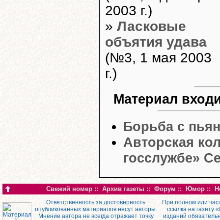
2003 г.)
»
Ласковые
объятия удава
(№3, 1 мая 2003
г.)
Материал входи
Борьба с пья
Авторская кол
госслужбе» С
Свежий номер
::
Архив газеты
::
Форум
::
Юмор
::
Н
Ответственность за достоверность
При полном или час
опубликованных материалов несут авторы.
ссылка на газету 
Мнение автора не всегда отражает точку
изданий обязатель