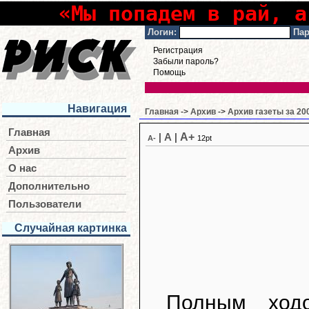
«Мы попадем в рай, а
Логин:
Пар
Регистрация
Забыли пароль?
Помощь
Навигация
Главная
->
Архив
->
Архив газеты за 20
Главная
A+
|
A
|
A-
12pt
Архив
О нас
Дополнительно
Пользователи
Случайная картинка
Полным ход