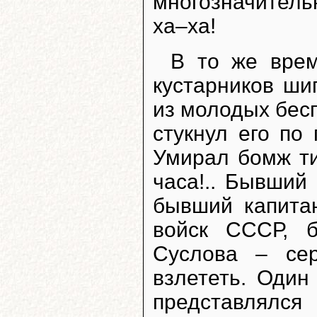
многозначитель
ха–ха!
В то же врем
кустарников ши
из молодых бес
стукнул его по
Умирал бомж ти
часа!.. Бывший
бывший капита
войск СССР, 
Суслова – се
взлететь. Оди
представлялся