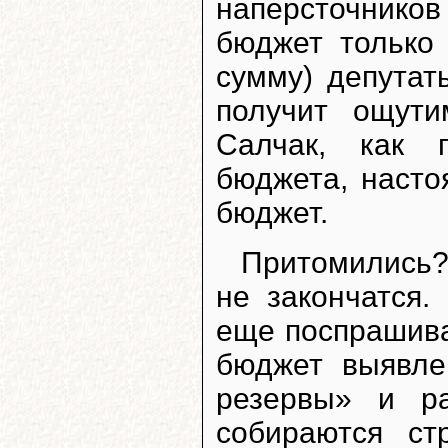
наперсточнико
бюджет только
сумму) депутат
получит ощути
Салчак, как 
бюджета, насто
бюджет.
Притомились?
не закончатся.
еще поспрашива
бюджет выявле
резервы» и ра
собираются ст