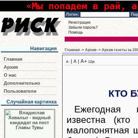
«Мы попадем в рай, а
Логин:
Пар
Регистрация
Забыли пароль?
Помощь
Навигация
Главная
->
Архив
->
Архив газеты за 20
Главная
A+
|
A
|
A-
12pt
Архив
О нас
Дополнительно
КТО 
Пользователи
Случайная картинка
Ежегодная 
известна (кто
малопонятная ш