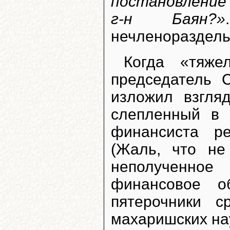
постановление 
г-н Баян?»
нечленораздель
Когда «тяже
председатель 
изложил взгля
слепленный в 
финансиста ре
(Жаль, что не
неполученное
финансовое о
пятерочники с
махаришских на