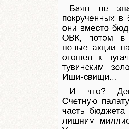
Баян не зна
покрученных в 
они вместо бюд
ОВК, потом в
новые акции на
отошел к пуга
тувинским зол
Ищи-свищи...
И что? Деп
Счетную палату
часть бюджета
лишним миллио