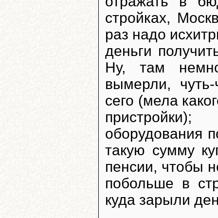
отражать в б
стройках, Моск
раз надо исхитр
деньги получить
Ну, там немн
вымерли, чуть-
сего (мела како
пристройки)
оборудования п
такую сумму ку
пенсии, чтобы н
побольше в стр
куда зарыли ден