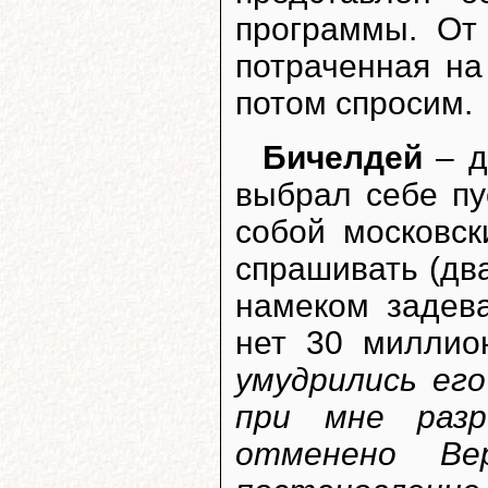
программы. От
потраченная на
потом спросим.
Бичелдей
– д
выбрал себе п
собой московск
спрашивать (два
намеком задев
нет 30 миллио
умудрились его
при мне разр
отменено Ве