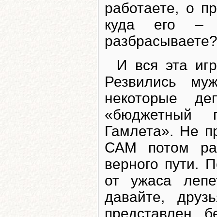
работаете, о п
куда его – 
разбрасываете? 
И вся эта иг
Резвились му
некоторые де
«бюджетный 
Гамлета». Не п
САМ потом ра
верного пути. 
от ужаса лепе
давайте, друз
представлен б