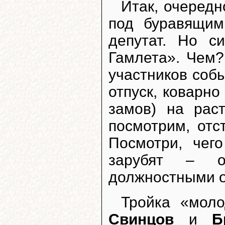
Итак, очеред
под буравящим
депутат. Но с
Гамлета». Чем?
участников соб
отпуск, коварно
замов) на рас
посмотрим, отс
Посмотри, чег
зарубят – о
должностными о
Тройка «мол
Свинцов
и
Б