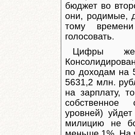
бюджет во втор
они, родимые, 
тому времени
голосовать.
Цифры же
Консолидирова
по доходам на 
5631,2 млн. ру
на зарплату, т
собственное 
уровней) уйде
милицию не бо
меньше 1%. На 