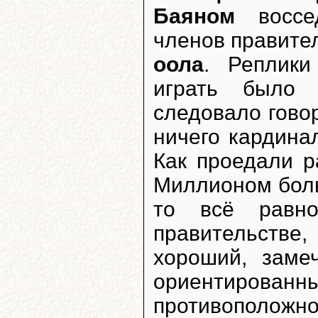
Баяном
воссед
членов правите
оола
. Реплики
играть было 
следовало гово
ничего кардина
Как проедали р
Миллионом бол
то всё равно
правительстве,
хороший, заме
ориентированн
противоположно