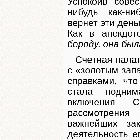
Успокоив совес
нибудь как-н
вернет эти день
Как в анекдо
бороду, она бы
Счетная палат
с «золотым зап
справками, чт
стала подним
включения 
рассмотрения
важнейших зак
деятельность е