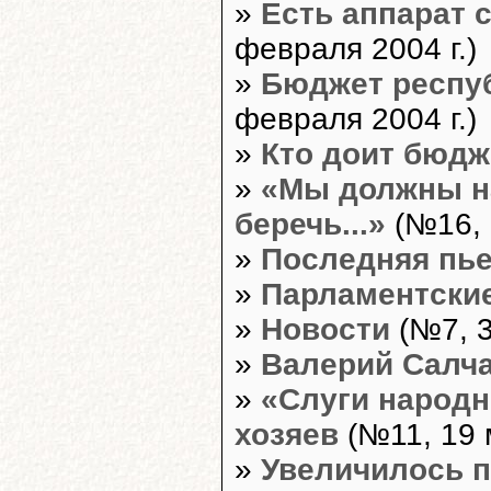
»
Есть аппарат 
февраля 2004 г.)
»
Бюджет респуб
февраля 2004 г.)
»
Кто доит бюдж
»
«Мы должны на
беречь...»
(№16, 
»
Последняя пье
»
Парламентские
»
Новости
(№7, 3
»
Валерий Салч
»
«Слуги народн
хозяев
(№11, 19 м
»
Увеличилось по