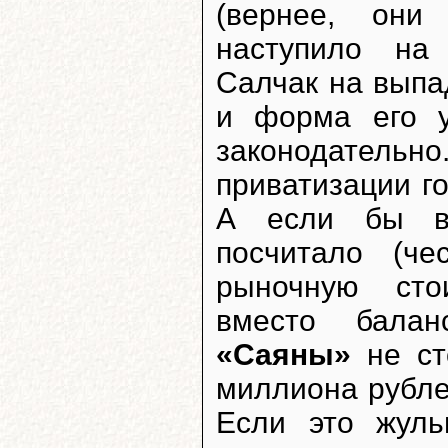
(вернее, они
наступило на 
Салчак на выпа
и форма его у
законодательно
приватизации г
А если бы ве
посчитало (че
рыночную сто
вместо бала
«Саяны»
не ст
миллиона рубле
Если это жуль