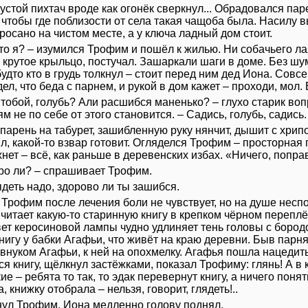
устой пихтач вроде как огонёк сверкнул... Обрадовался пар
 чтобы где поблизости от села такая чащоба была. Насилу в
росано на чистом месте, а у ключа ладный дом стоит.
-то я? – изумился Трофим и пошёл к жилью. Ни собачьего л
 крутое крыльцо, постучал. Зашаркали шаги в доме. Без шу
дто кто в грудь толкнул – стоит перед ним дед Иона. Совс
ел, что беда с парнем, и рукой в дом кажет – проходи, мол
 тобой, голубь? Али расшибся маненько? – глухо старик вопр
ям не по себе от этого становится. – Садись, голубь, садись.
парень на табурет, зашибленную руку нянчит, дышит с хрипо
л, какой-то взвар готовит. Огляделся Трофим – просторная
нет – всё, как раньше в деревенских избах. «Ничего, попра
оро ли? – спрашивает Трофим.
ядеть надо, здорово ли ты зашибся.
. Трофим после лечения боли не чувствует, но на душе несп
 читает какую-то старинную книгу в крепком чёрном перепл
ет керосиновой лампы чудно удлиняет тень головы с бород
нигу у бабки Агафьи, что живёт на краю деревни. Быв парня
внуком Агафьи, к ней на опохмелку. Агафья пошла нацедить
 книгу, щёлкнул застёжками, показал Трофиму: глянь! А в кн
ие – ребята то так, то эдак перевернут книгу, а ничего понят
, книжку отобрала – нельзя, говорит, глядеть!..
ул Трофим. Иона медленно голову поднял.