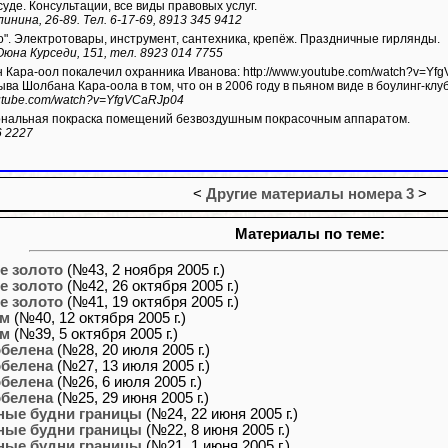
суде. Консультации, все виды правовых услуг.
инина, 26-89. Тел. 6-17-69, 8913 345 9412
о". Электротовары, инструмент, сантехника, крепёж. Праздничные гирлянды.
 Оюна Курседи, 151, тел. 8923 014 7755
чил охранника Иванова: http://www.youtube.com/watch?v=YfgVCaRJp04 Иванов обвиняет будущего главу
ыва Шолбана Кара-оола в том, что он в 2006 году в пьяном виде в боулинг-клу
outube.com/watch?v=YfgVCaRJp04
альная покраска помещений безвоздушным покрасочным аппаратом.
6 2227
<
Другие материалы номера 3
>
Материалы по теме:
е золото
(№43, 2 ноября 2005 г.)
е золото
(№42, 26 октября 2005 г.)
е золото
(№41, 19 октября 2005 г.)
ем
(№40, 12 октября 2005 г.)
ем
(№39, 5 октября 2005 г.)
обелена
(№28, 20 июля 2005 г.)
обелена
(№27, 13 июля 2005 г.)
обелена
(№26, 6 июля 2005 г.)
обелена
(№25, 29 июня 2005 г.)
ные будни границы
(№24, 22 июня 2005 г.)
ные будни границы
(№22, 8 июня 2005 г.)
ные будни границы
(№21, 1 июня 2005 г.)