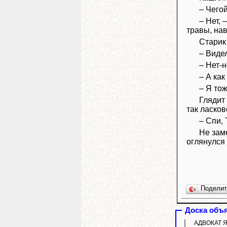
– Чего
– Нет, 
травы, нав
Старик
– Виде
– Нет-н
– А ка
– Я тож
Глядит
так ласков
– Спи,
Не зам
оглянулся 
Подели
Доска объ
АДВОКАТ Яз