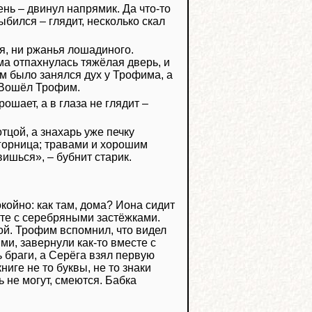
ень – двинул напрямик. Да что-то
ыбился – глядит, несколько скал
ая, ни ржанья лошадиного.
ма отпахнулась тяжёлая дверь, и
ем было занялся дух у Трофима, а
. Вошёл Трофим.
ошает, а в глаза не глядит –
тцой, а знахарь уже печку
 горница; травами и хорошим
вишься», – бубнит старик.
окойно: как там, дома? Иона сидит
ёте с серебряными застёжками.
ой. Трофим вспомнил, что видел
ми, завернули как-то вместе с
 браги, а Серёга взял первую
иге не то буквы, не то знаки
ь не могут, смеются. Бабка