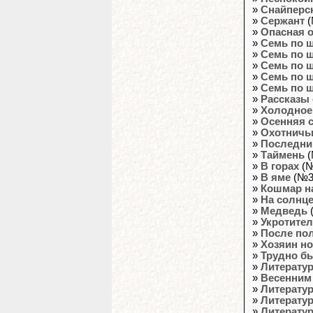
»
Снайперс
»
Сержант
(
»
Опасная о
»
Семь по ш
»
Семь по ш
»
Семь по ш
»
Семь по ш
»
Семь по ш
»
Рассказы
»
Холодное
»
Осенняя с
»
Охотничь
»
Последни
»
Таймень
(
»
В горах
(№
»
В яме
(№33
»
Кошмар н
»
На солнц
»
Медведь
(
»
Укротите
»
После по
»
Хозяин но
»
Трудно б
»
Литератур
»
Весенним
»
Литератур
»
Литератур
»
Литератур