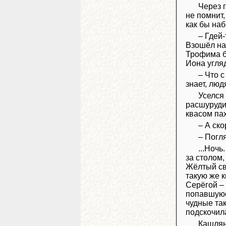
Через г
не помнит,
как бы наб
– Гдей
Взошёл на
Трофима бу
Иона угляд
– Что с
знает, люд
Уселся 
расшуруди
квасом пах
– А ск
– Погл
...Ночь
за столом,
Жёлтый св
такую же к
Серёгой – 
попавшуюся
чудные так
подскочила
Кашлян