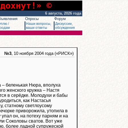
сдохнут!» ©
6 августа, 2026 года
бъявления
Опросы
Форум
уплю /
Наши вопросы,
Дискуссии,
родам
ваши ответы
обсуждения
№3
, 10 ноября 2004 года («РИСК»)
а – беленькая Нюра, вполуха
го женского кружка – Настя
ется в серёдке. Молодухи и бабы
родиться, как Настасья
у, статному светлоусому
вечорке приворожила, утопила в
упал он, на потеху парням и на
али Соколовы сватов. Вот уже
нию, более ладной супружеской