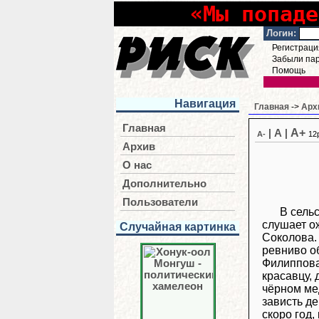
«Мы попаде
Логин:
Регистраци
Забыли па
Помощь
Навигация
Главная
->
Арх
Главная
A+
|
A
|
A-
12
Архив
О нас
Дополнительно
Пользователи
В сель
слушает о
Случайная картинка
Соколова. 
ревниво о
Филиппова
красавцу,
чёрном ме
зависть де
скоро год,