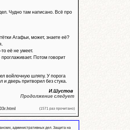
видел. Чудно там написано. Всё про
у тётки Агафьи, может, знаете её?
я.
то её не умеет.
о проглаживает. Потом говорит
дел войлочную шляпу. У порога
 и дверь притворил без стука.
И.Шустов
Продолжение следует
03r.html
(1571 раз прочитано)
анских, административных дел. Защита на