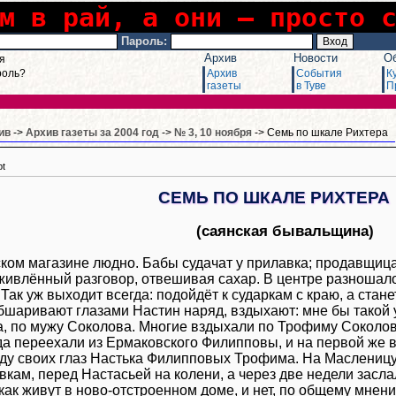
м в рай, а они – просто 
Пароль:
Архив
Новости
О
я
роль?
Архив
События
К
газеты
в Туве
П
ив
->
Архив газеты за 2004 год
->
№ 3, 10 ноября
-> Семь по шкале Рихтера
pt
СЕМЬ ПО ШКАЛЕ РИХТЕРА
(саянская бывальщина)
ском магазине людно. Бабы судачат у прилавка; продавщиц
живлённый разговор, отвешивая сахар. В центре разношало
Так уж выходит всегда: подойдёт к сударкам с краю, а стан
бшаривают глазами Настин наряд, вздыхают: мне бы такой у
, по мужу Соколова. Многие вздыхали по Трофиму Соколов
 да переехали из Ермаковского Филипповы, и на первой же 
ду своих глаз Настька Филипповых Трофима. На Масленицу 
вкам, перед Настасьей на колени, а через две недели засл
 как живут в ново-отстроенном доме, и нет, по общему мне