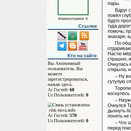
пары.
Вдруг 
повёл глуб
Комментариев: 0
будто прол
туда дорог
Ссылки
помочь; пр
знахаре, е
По общ
отдаривают
Настю мёрт
Кто на сайте
страшно, и
Вы Анонимный
Очнулась м
пользователь. Вы
открыла, н
можете
– Ну в
зарегистрироваться,
сутулую сп
нажав
здесь
.
Торопи
Гостей:
68
коснулось
Пользователей:
0
– Неуж
Очнулся Т
risk-tuva.info
дыхнуть бо
Гостей:
570
понять не 
Пользователей:
0
– Что з
перед поко