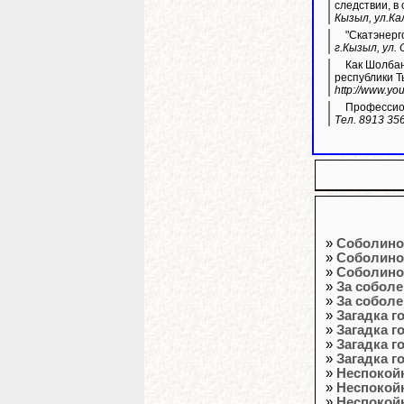
следствии, в 
Кызыл, ул.Кал
"Скатэнерг
г.Кызыл, ул.
Как Шолбан Кара-оол покале
республики Т
http://www.y
Профессион
Тел. 8913 35
»
Соболино
»
Соболино
»
Соболино
»
За собол
»
За собол
»
Загадка г
»
Загадка г
»
Загадка г
»
Загадка г
»
Неспокой
»
Неспокой
»
Неспокой