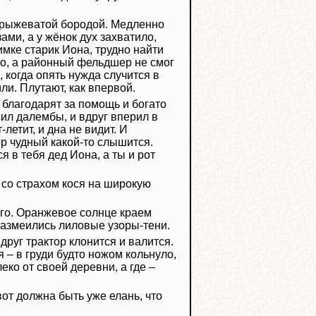
ой рыжеватой бородой. Медленно
ми, а у жёнок дух захватило,
имке старик Иона, трудно найти
кто, а районный фельдшер не смог
, когда опять нужда случится в
или. Плутают, как впервой.
 благодарят за помощь и богато
сил далембы, и вдруг вперил в
летит, и дна не видит. И
ор чудный какой-то слышится.
 в тебя дед Иона, а ты и рот
 со страхом кося на широкую
ого. Оранжевое солнце краем
 зазмеились лиловые узоры-тени.
друг трактор клонится и валится.
 – в груди будто ножом кольнуло,
леко от своей деревни, а где –
вот должна быть уже елань, что