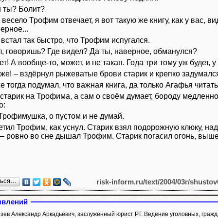
й ты? Болит?
– весело Трофим отвечает, я вот такую же книгу, как у вас, 
ерное...
 встал так быстро, что Трофим испугался.
л, говоришь? Где видел? Да ты, наверное, обманулся?
ет! А вообще-то, может, и не такая. Года три тому уж будет, 
к же! – вздёрнул рыжеватые брови старик и крепко задумалс
е тогда подумал, что важная книга, да только Агафья читать-
 старик на Трофима, а сам о своём думает, бороду медленн
о:
 Трофимушка, о пустом и не думай.
етил Трофим, как уснул. Старик взял подорожную клюку, на
– ровно во сне дышал Трофим. Старик погасил огонь, вышел
ться…
risk-inform.ru/text/2004/03r/shustov
явлений
ев Александр Аркадьевич, заслуженный юрист РТ. Ведение уголовных, гражд