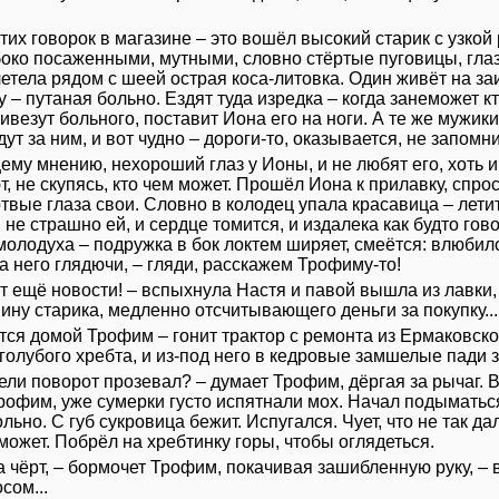
стих говорок в магазине – это вошёл высокий старик с узк
око посаженными, мутными, словно стёртые пуговицы, глаза
етела рядом с шеей острая коса-литовка. Один живёт на за
у – путаная больно. Ездят туда изредка – когда занеможет 
ивезут больного, поставит Иона его на ноги. А те же мужики
дут за ним, и вот чудно – дороги-то, оказывается, не запомн
ему мнению, нехороший глаз у Ионы, и не любят его, хоть и
, не скупясь, кто чем может. Прошёл Иона к прилавку, спро
вые глаза свои. Словно в колодец упала красавица – летит-
 не страшно ей, и сердце томится, и издалека как будто гов
олодуха – подружка в бок локтем ширяет, смеётся: влюбился
а него глядючи, – гляди, расскажем Трофиму-то!
от ещё новости! – вспыхнула Настя и павой вышла из лавки,
ину старика, медленно отсчитывающего деньги за покупку...
тся домой Трофим – гонит трактор с ремонта из Ермаковск
 голубого хребта, и из-под него в кедровые замшелые пади
ели поворот прозевал? – думает Трофим, дёргая за рычаг. В
рофим, уже сумерки густо испятнали мох. Начал подыматься
льно. С губ сукровица бежит. Испугался. Чует, что не так да
может. Побрёл на хребтинку горы, чтобы оглядеться.
а чёрт, – бормочет Трофим, покачивая зашибленную руку, – 
сом...