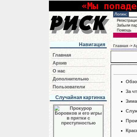
«Мы попаде
Логин:
Регистраци
Забыли па
Помощь
Навигация
Главная
->
А
Главная
Архив
О нас
Дополнительно
Обзо
Пользователи
За ч
Случайная картинка
Зима
Служ
Прои
Крас