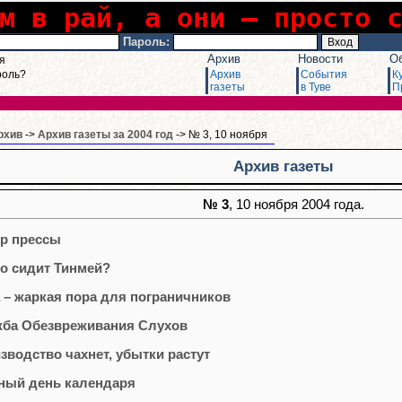
м в рай, а они – просто 
Пароль:
Архив
Новости
О
я
роль?
Архив
События
К
газеты
в Туве
П
рхив
->
Архив газеты за 2004 год
-> № 3, 10 ноября
Архив газеты
№ 3
, 10 ноября 2004 года.
р прессы
то сидит Тинмей?
 – жаркая пора для пограничников
ба Обезвреживания Слухов
зводство чахнет, убытки растут
ный день календаря