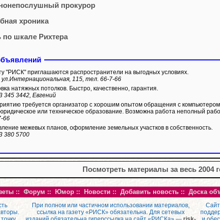
нонепослушный прокурор
бная хроника
 по шкале Рихтера
объявлений
ту "РИСК" приглашаются распространители на выгодных условиях.
 ул.Интернациональная, 115, тел. 66-7-66
вка натяжных потолков. Быстро, качественно, гарантия.
3 345 3442, Евгений
иятию требуется организатор с хорошим опытом обращения с компьютером
юридическое или техническое образование. Возможна работа неполный рабо
7-66
ление межевых планов, оформление земельных участков в собственность.
3 380 5700
Посмотреть материалы за весь 2004 
зеты
::
Форум
::
Юмор
::
Новости
::
Добавить новость
::
Доска об
сть
При полном или частичном использовании материалов,
Сайт
авторы.
ссылка на газету «РИСК» обязательна. Для сетевых
поддер
 точку
изданий обязательна гиперссылка на сайт «РИСКа» —
risk-
и обе