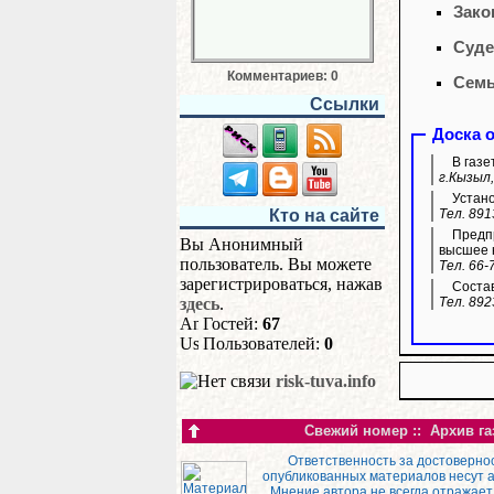
Зако
Суде
Комментариев: 0
Семь
Ссылки
Доска 
В газе
г.Кызыл,
Устано
Тел. 891
Кто на сайте
Предпр
Вы Анонимный
высшее 
пользователь. Вы можете
Тел. 66-
зарегистрироваться, нажав
Состав
Тел. 892
здесь
.
Гостей:
67
Пользователей:
0
risk-tuva.info
Свежий номер
::
Архив га
Ответственность за достоверно
опубликованных материалов несут 
Мнение автора не всегда отражает