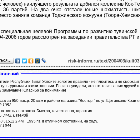
х человек) наилучшего результата добился коллектив Кок-
з 36 партий. На два очка отстали юные шахматисты шк
место заняла команда Тоджинского кожууна (Тоора-Хемская
 специальная целевой Программы по развитию тувинской
4-2006 годов рассмотрен на заседании правительства РТ и
ться…
risk-inform.ru/text/2004/03/kult03
явлений
тели Республики Тыва! Усвойте золотое правило - не плюйтесь и не сморкайт
 культурными и воспитанными. Если вы увидели, что кто-то из ваших друзей 
у замечание! Спасибо за понимание!
аж за 950 тыс.р. 20 кв.м в районе магазина "Восторг" по ул.Щетинкино-Кравче
8 1952
натяжных потолков. Быстро, качественно, гарантия.
5 3442, Евгений
 31512 2.4МТ 1995 г.в. в отличном состоянии, на ходу.
2 1644