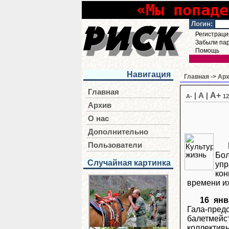
«Мы попаде
Логин:
Регистраци
Забыли па
Помощь
Навигация
Главная
->
Ар
Главная
A+
|
A
|
A-
12
Архив
О нас
Дополнительно
Пользователи
Бо
Случайная картинка
уп
кон
времени и
16 янв
Гала-пре
балетмей
коллектив