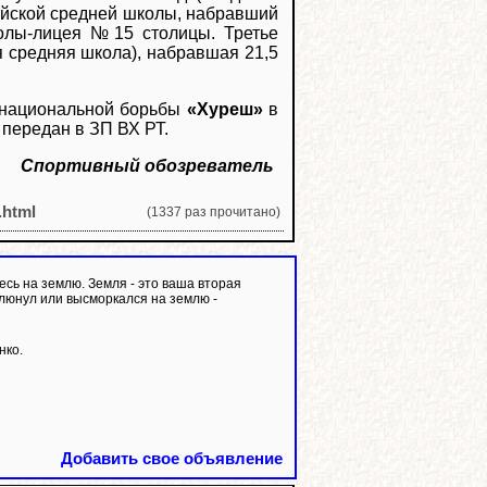
Тейской средней школы, набравший
олы-лицея №15 столицы. Третье
 средняя школа), набравшая 21,5
 национальной борьбы
«Хуреш»
в
 передан в ЗП ВХ РТ.
Спортивный обозреватель
.html
(1337 раз прочитано)
есь на землю. Земля - это ваша вторая
плюнул или высморкался на землю -
нко.
Добавить свое объявление