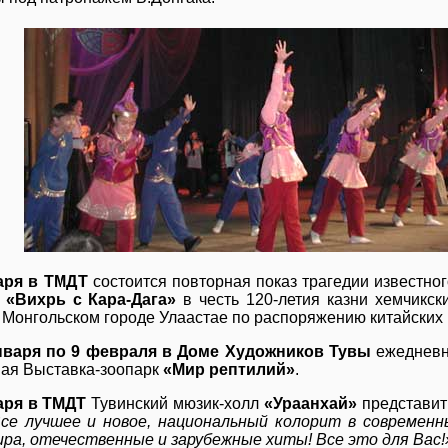
аря в ТМДТ
состоится повторная показ трагедии известно
м
«Вихрь с Кара-Дага»
в честь 120-летия казни хемчикск
 Монгольском городе Улаастае по распоряжению китайских
нваря по 9 февраля в Доме Художников Тувы
ежедневно
ая Выставка-зоопарк
«Мир рептилий»
.
аря в ТМДТ
Тувинский мюзик-холл
«Ураанхай»
представит
се лучшее и новое, национальный колорит в современ
ира, отечественные и зарубежные хиты! Все это для Вас!