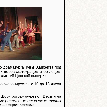
го драматурга Тувы
Э.Мижита
под
их воров-скотокрадов и беглецов-
 властей Цинской империи.
 экспонируется с 10 до 18 часов
 Шоу-программу-ревю
«Весь мир
ных ритмах, экзотические танцы
»
– вещает реклама.