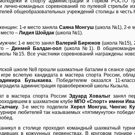
молодежи и спорту администрации и Горком РОСТО ту
 и лично-командных соревнований по пулевой стрельбе и
телей общеобразовательных учреждений столицы в честь Н
женщин: 1-е место заняла
Саяна Монгуш
(школа №1), 2-е 
 место –
Лидия Шойдак
(школа №1).
мужчин: 1-е место занял
Валерий Бирюков
(школа №15), 
сто –
Динмей Балдан-оол
(школа №1). В общекомандно
колы №15. Все участники соревнований награждены ново
лской школе №8 прошли шахматные баталии в сеансе одно
 игре вслепую кандидата в мастера спорта России, обла
адимира Бузыкаева
. Победителем оказался 11-клас
наградила администрация правобережной школы Кызыла.
ат в мастера спорта России
Эдуард Ховалыг
занял пе
проходившем в шахматном клубе
МПО «Спорт» имени Ива
Салчаку
. 3-е место поделили
Херел Монгуш, Чингис К
 турнире любителей так называемых «пятимунуток» победи
побед.
каникул в столице проходил командный шахматный турн
едивших в кожуунных первенствах. В круговом турнире 