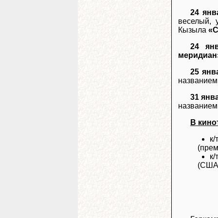
24 янв
веселый, 
Кызыла
«С
24 ян
меридиан
25 янв
название
31 янв
название
В кино
к/
(прем
к/
(США,