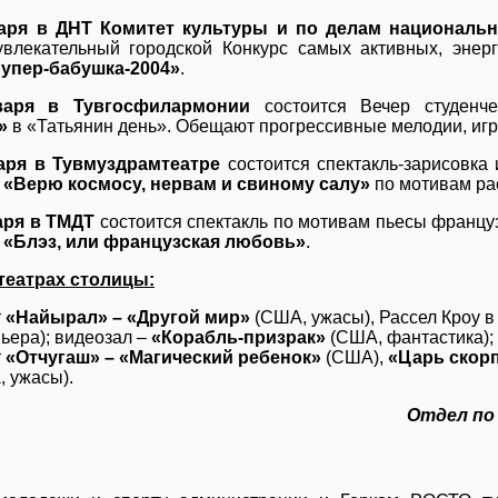
аря в ДНТ Комитет культуры и по делам националь
увлекательный городской Конкурс самых активных, энер
упер-бабушка-2004»
.
варя в Тувгосфилармонии
состоится Вечер студенч
»
в «Татьянин день». Обещают прогрессивные мелодии, игры
аря в Тувмуздрамтеатре
состоится спектакль-зарисовка
м
«Верю космосу, нервам и свиному салу»
по мотивам ра
аря в ТМДТ
состоится спектакль по мотивам пьесы францу
м
«Блэз, или французская любовь»
.
театрах столицы:
т
«Найырал» – «Другой мир»
(США, ужасы), Рассел Кроу 
ьера); видеозал –
«Корабль-призрак»
(США, фантастика);
т
«Отчугаш» – «Магический ребенок»
(США),
«Царь скор
 ужасы).
Отдел по