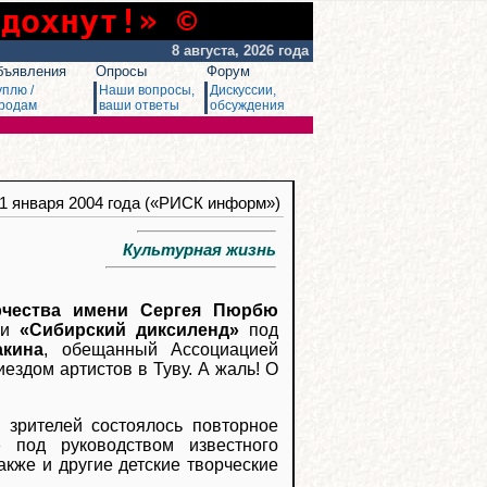
сдохнут!» ©
8 августа, 2026 года
бъявления
Опросы
Форум
уплю /
Наши вопросы,
Дискуссии,
родам
ваши ответы
обсуждения
21 января 2004 года («РИСК информ»)
Культурная жизнь
рчества имени Сергея Пюрбю
нии
«Сибирский диксиленд»
под
акина
, обещанный Ассоциацией
ездом артистов в Туву. А жаль! О
зрителей состоялось повторное
»
под руководством известного
акже и другие детские творческие