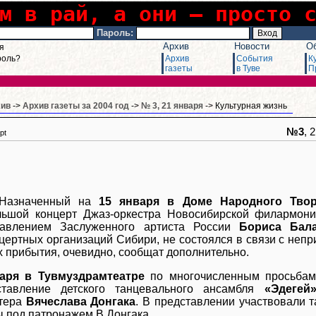
м в рай, а они – просто 
Пароль:
Архив
Новости
О
я
роль?
Архив
События
К
газеты
в Туве
П
хив
->
Архив газеты за 2004 год
->
№ 3, 21 января
-> Культурная жизнь
№3
, 
pt
Назначенный на
15 января в Доме Народного Тво
льшой концерт Джаз-оркестра Новосибирской филармо
равлением Заслуженного артиста России
Бориса Бал
цертных организаций Сибири, не состоялся в связи с непри
х прибытия, очевидно, сообщат дополнительно.
аря в Тувмуздрамтеатре
по многочисленным просьбам 
дставление детского танцевального ансамбля
«Эдегей
стера
Вячеслава Донгака
. В представлении участвовали т
ы под патронажем В.Донгака.