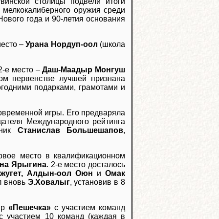
винской столицы подвели итоги
з мелкокалиберного оружия среди
ового года и 90-летия основания
место –
Урана Нордуп-оол
(школа
2-е место –
Даш-Маадыр Монгуш
м первенстве лучшей признана
годними подарками, грамотами и
временной игры. Его предваряла
дателя Международного рейтинга
сник
Станислав Большешапов
,
рвое место в квалификационном
на Ярыгина
. 2-е место досталось
ужугет, Алдын-оол Оюн
и
Омак
л вновь
Э.Ховалыг
, установив в 8
ир
«Пешечка»
с участием команд
с участием 10 команд (каждая в