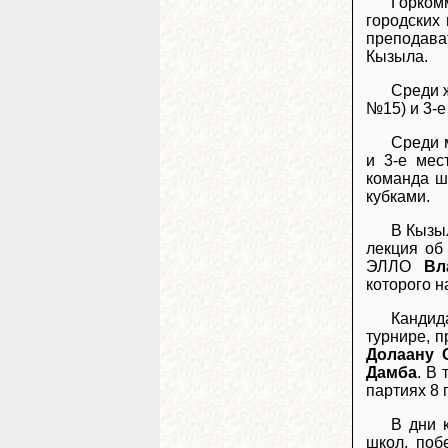
Горком
городских
преподава
Кызыла.
Среди 
№15) и 3-е
Среди 
и 3-е ме
команда ш
кубками.
В Кызы
лекция об
ЭЛЛО
Вл
которого 
Кандид
турнире, 
Долаану 
Дамба
. В
партиях 8 
В дни 
школ, поб