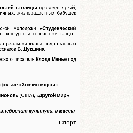
ностей столицы
проводит яркий,
гичных, жизнерадостных бабушек
еской молодежи
«Студенческий
, конкурсы и, конечно же, танцы.
 из реальной жизни под странным
ссказов
В.Шукшина
.
зского писателя
Клода Манье
под
в фильме
«Хозяин морей»
пионов»
(США),
«Другой мир»
 внедрению культуры в массы
Спорт