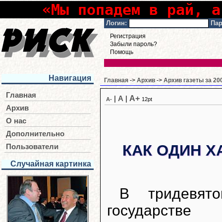
«Мы попадем в рай, а
Логин:
Пар
Регистрация
Забыли пароль?
Помощь
Навигация
Главная
->
Архив
->
Архив газеты за 20
Главная
A+
|
A
|
A-
12pt
Архив
О нас
Дополнительно
КАК ОДИН Х
Пользователи
Случайная картинка
В тридевято
государстве