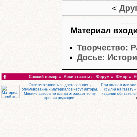
<
Дру
Материал входи
Творчество: 
Досье: Истор
Свежий номер
::
Архив газеты
::
Форум
::
Юмор
::
Н
Ответственность за достоверность
При полном или час
опубликованных материалов несут авторы.
ссылка на газету 
Мнение автора не всегда отражает точку
изданий обязатель
зрения редакции.