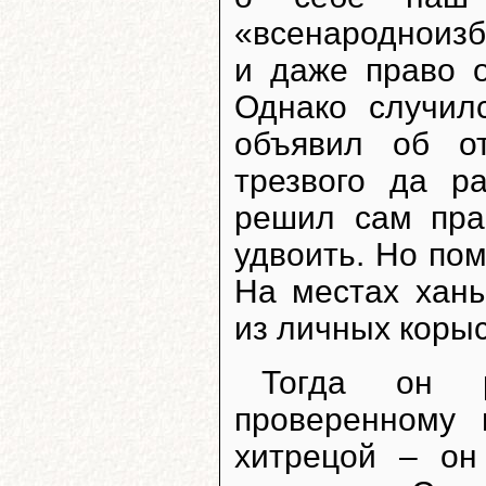
«всенародноизб
и даже право о
Однако случил
объявил об о
трезвого да ра
решил сам пра
удвоить. Но пом
На местах ханы
из личных коры
Тогда он 
проверенному 
хитрецой – он