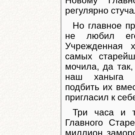
Новому Главн
регулярно стуч
Но главное пр
не любил ег
Учрежденная 
самых старей
мочила, да так
наш ханыга к
подбить их вме
пригласил к себ
Три часа и 
Главного Стар
миллион заморс