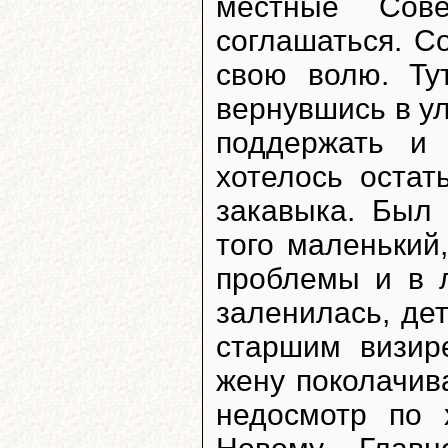
местные Сов
соглашаться. С
свою волю. Ту
вернувшись в у
поддержать и
хотелось остат
закавыка. Был
того маленький
проблемы и в 
заленилась, де
старшим визир
жену поколачива
недосмотр по 