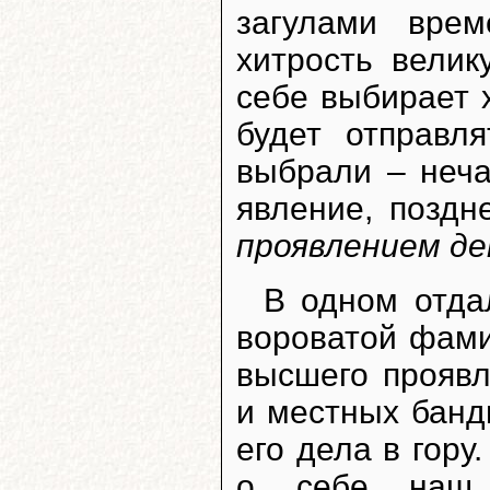
загулами вре
хитрость велик
себе выбирает 
будет отправл
выбрали – неча
явление, позд
проявлением д
В одном отда
вороватой фами
высшего прояв
и местных банд
его дела в гору
о себе наш 