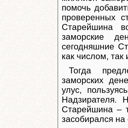
помочь добавит
проверенных с
Старейшина в
заморские де
сегодняшние Ст
как числом, так
Тогда пред
заморских ден
улус, пользуяс
Надзирателя. 
Старейшина – т
засобирался на 