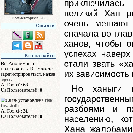
приключилась
великий Хан р
Комментариев: 26
очень мешают 
Ссылки
сначала во гла
ханов, чтобы 
успехах наверх
Кто на сайте
стали звать «х
Вы Анонимный
пользователь. Вы можете
их зависимость 
зарегистрироваться, нажав
здесь
.
Гостей:
63
Но ханыги 
Пользователей:
0
государствен
risk-
tuva.info
разбоями и п
Гостей:
31
Пользователей:
0
населению, ко
Хана жалобами