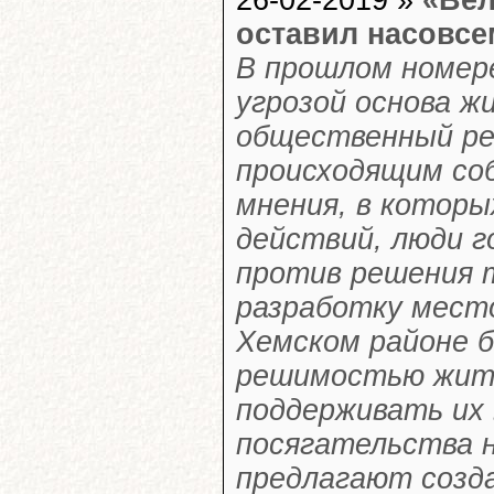
26-02-2019 »
«Вел
оставил насовсе
В прошлом номер
угрозой основа ж
общественный ре
происходящим со
мнения, в которы
действий, люди 
против решения 
разработку место
Хемском районе б
решимостью жите
поддерживать их 
посягательства н
предлагают созд