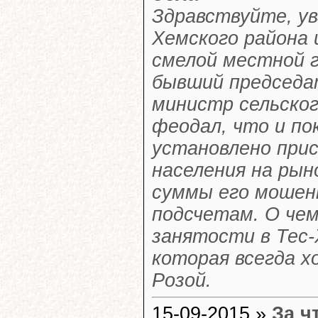
Здравствуйте, ув
Хемского района 
смелой местной г
бывший председа
министр сельского
феодал, что и по
установлено при
населения на рын
суммы его мошенн
подсчетам. О чем
занятости в Тес-
которая всегда х
Розой.
15-09-2015 »
За ч