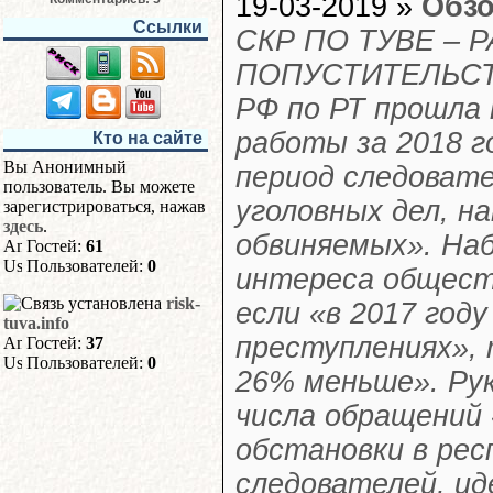
19-03-2019 »
Обзо
Ссылки
СКР ПО ТУВЕ – 
ПОПУСТИТЕЛЬСТВ
РФ по РТ прошла
работы за 2018 г
Кто на сайте
Вы Анонимный
период следовате
пользователь. Вы можете
уголовных дел, на
зарегистрироваться, нажав
здесь
.
обвиняемых». На
Гостей:
61
Пользователей:
0
интереса общест
risk-
если «в 2017 год
tuva.info
преступлениях», 
Гостей:
37
Пользователей:
0
26% меньше». Ру
числа обращений 
обстановки в рес
следователей, ид