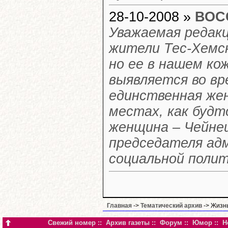
28-10-2008 »
ВОС
Уважаемая редак
жители Тес-Хемск
но ее в нашем ко
выявляется во в
единственная же
местах, как будт
женщина – Чейне
председателя адм
социальной полит
Главная
->
Тематический архив
-> Жизнь
Свежий номер
::
Архив газеты
::
Форум
::
Юмор
::
Н