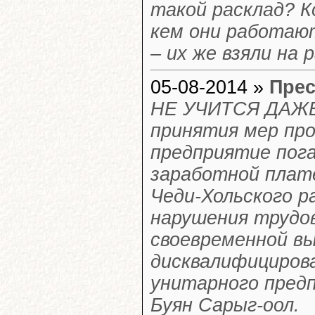
такой расклад? К
кем они работаю
– их же взяли на 
05-08-2014 »
Прес
НЕ УЧИТСЯ ДАЖЕ
принятия мер про
предприятие пога
заработной плате
Чеди-Хольского р
нарушения трудо
своевременной в
дисквалифициров
унитарного пред
Буян Сарыг-оол.