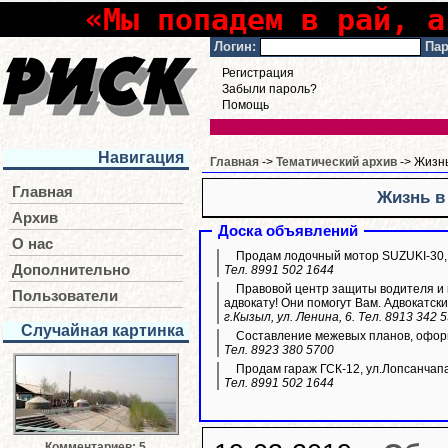
«Мы попадем в рай, а
Логин:
Пар
Регистрация
Забыли пароль?
Помощь
Навигация
Главная
->
Тематический архив
-> Жизнь
Главная
Жизнь в
Архив
Доска объявлений
О нас
Продам лодочный мотор SUZUKI-30,
Дополнительно
Тел. 8991 502 1644
Правовой центр защиты водителя и п
Пользователи
адвокату! Они помогут Вам. Адвокатски
г.Кызыл, ул. Ленина, 6. Тел. 8913 342 
Случайная картинка
Составление межевых планов, оформ
Тел. 8923 380 5700
Продам гараж ГСК-12, ул.Лопсанчапа
Тел. 8991 502 1644
Комментариев: 5