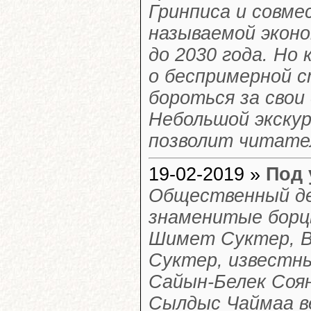
Гринписа и совм
называемой экон
до 2030 года. Но 
о беспримерной 
бороться за свои
Небольшой экскур
позволит читате
19-02-2019 »
Под 
Общественный де
знаменитые борц
Шимет Суктер, В
Суктер, известн
Сайын-Белек Соян
Сылдыс Чаймаа в