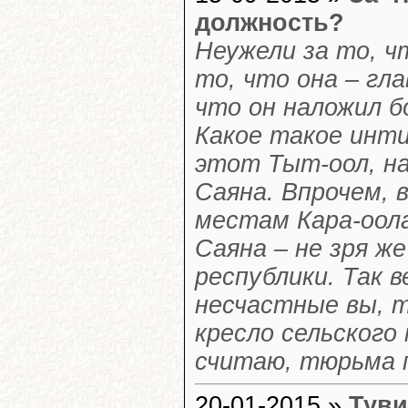
должность?
Неужели за то, ч
то, что она – гл
что он наложил б
Какое такое инт
этот Тыт-оол, на
Саяна. Впрочем, 
местам Кара-оола
Саяна – не зря ж
республики. Так 
несчастные вы, т
кресло сельского 
считаю, тюрьма 
20-01-2015 »
Туви