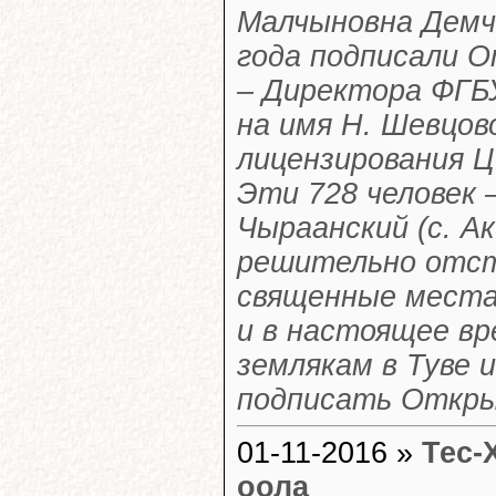
Малчыновна Демчи
года подписали О
– Директора ФГБ
на имя Н. Шевцов
лицензирования Ц
Эти 728 человек 
Чыраанский (с. А
решительно отст
священные места
и в настоящее вр
землякам в Туве 
подписать Откры
01-11-2016 »
Тес-
оола