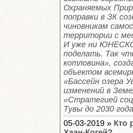
Охраняемых Прир
поправки в ЗК со
чиновникам само
территории с ме
И уже ни ЮНЕСКО
поделать. Так чт
котловина», созд
объектом всемирн
«Бассейн озера У
изменений в Земел
«Стратегией соц
Тувы до 2030 год
05-03-2019 »
Кто 
Хаан-Когей?