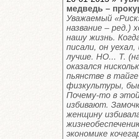
медведь – проку
Уважаемый «Риск»
название – ред.)
нашу жизнь. Когд
писали, он уехал
лучше. НО... Т. (
оказался нискольк
пьянстве в тайг
физкультуры, бывш
Почему-то в этой
избивают. Замоч
женщину избивала
жизнеобеспечени
экономике кочега