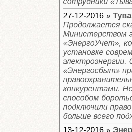
сотрудники «Тыва
27-12-2016 »
Тува
Продолжается ск
Министерством э
«ЭнергоУчет», ко
установке совре
электроэнергии. 
«Энергосбыт» пр
правоохранительн
конкурентами. Но
способом боротьс
подключили право
больше всего под
13-12-2016 »
Энер