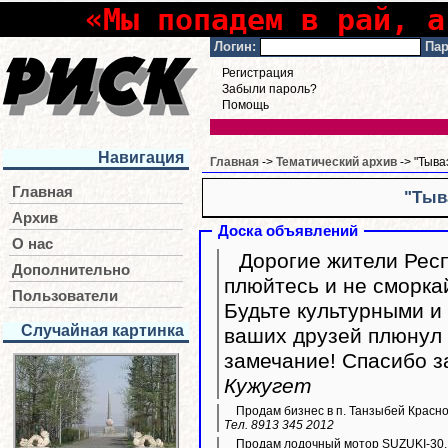
«Мы попадем в рай, а
Логин:
Пар
Регистрация
Забыли пароль?
Помощь
Навигация
Главная
->
Тематический архив
-> "Тыва
Главная
"Тыв
Архив
Доска объявлений
О нас
Дорогие жители Респ
Дополнительно
плюйтесь и не сморка
Пользователи
Будьте культурными и 
Случайная картинка
ваших друзей плюнул 
замечание! Спасибо з
Кужугет
Продам бизнес в п. Танзыбей Красн
Тел. 8913 345 2012
Продам лодочный мотор SUZUKI-30,