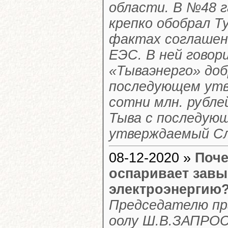
области. В №48 
крепко обобрал Т
фактах соглашен
ЕЭС. В ней говор
«Тываэнерго» доб
последующем утв
сотни млн. рубле
Тыва с последую
утверждаемый Сл
08-12-2020 »
Поче
оспаривает зав
электроэнергию
Председателю пр
оолу Ш.В.ЗАПРОС