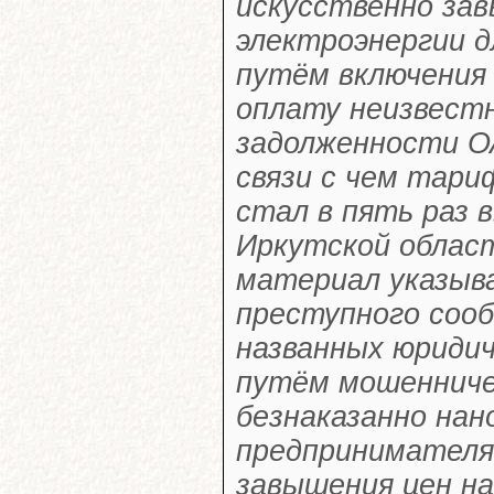
искусственно за
электроэнергии 
путём включения 
оплату неизвест
задолженности О
связи с чем тари
стал в пять раз 
Иркутской област
материал указыва
преступного соо
названных юриди
путём мошенниче
безнаказанно нан
предпринимателя
завышения цен на