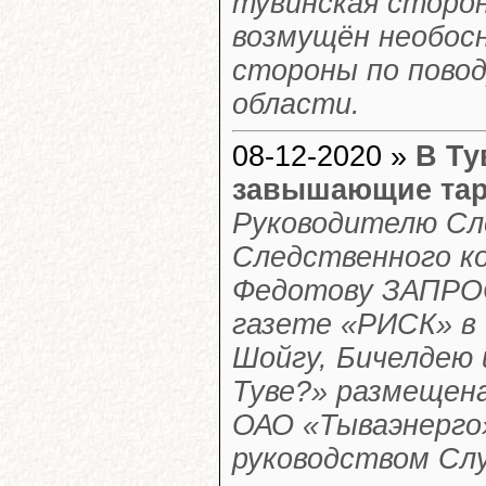
тувинская сторон
возмущён необос
стороны по повод
области.
08-12-2020 »
В Ту
завышающие тар
Руководителю Сл
Следственного к
Федотову ЗАПРОС
газете «РИСК» в 
Шойгу, Бичелдею 
Туве?» размещен
ОАО «Тываэнерго»
руководством Сл