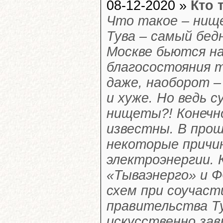
08-12-2020 »
Кто 
Что такое – нищ
Тува – самый бед
Москве бьются н
благосостояния т
даже, наоборот –
и хуже. Но ведь 
нищеты?! Конечно
известны. В прош
некоторые причин
электроэнергии. 
«Тываэнерго» и 
схем при соучаст
правительства Ту
искусственно за