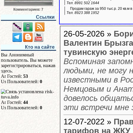
Тел. 8991 502 1644
Продам гараж за 950 тыс.р. 20 кв.м 
Комментариев: 7
Тел. 8923 388 1952
Ссылки
26-05-2026 »
Бори
Валентин Брызга
Кто на сайте
тувинскую энерг
Вы Анонимный
Вспоминая запом
пользователь. Вы можете
зарегистрироваться, нажав
людьми, не могу н
здесь
.
Гостей:
53
известными в Ро
Пользователей:
0
Немцовым и Анат
risk-
довелось общатьс
tuva.info
Гостей:
44
эти встречи мне 
Пользователей:
0
12-07-2022 »
Прав
тарифов на ЖКУ