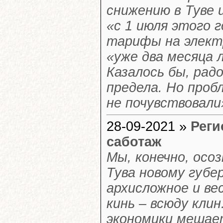
снижению в Туве 
«с 1 июля этого 
тарифы на элект
«уже два месяца 
Казалось бы, рад
предела. Но проб
не почувствовали
28-09-2021 »
Реги
саботаж
Мы, конечно, осо
Тува новому губе
архисложное и ве
кинь – всюду клин
экономики мешае