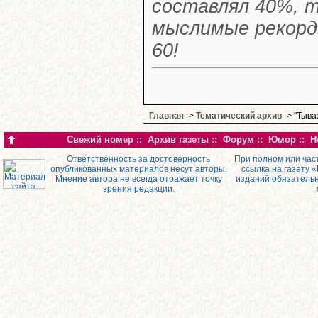
составлял 40%, т
мыслимые рекорд
60!
Главная
->
Тематический архив
-> "Тыва
Свежий номер
::
Архив газеты
::
Форум
::
Юмор
::
Н
Ответственность за достоверность
При полном или час
опубликованных материалов несут авторы.
ссылка на газету 
Мнение автора не всегда отражает точку
изданий обязатель
зрения редакции.