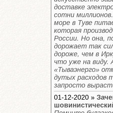
доставке электр
сотни миллионов
море в Туве пит
которая произво
России. Но она, 
дорожает так сил
дороже, чем в Ир
что уже на виду.
«Тываэнерго» от
дутых расходов 
запросто вырасти
01-12-2020 »
Заче
шовинистический
Помните булгаков