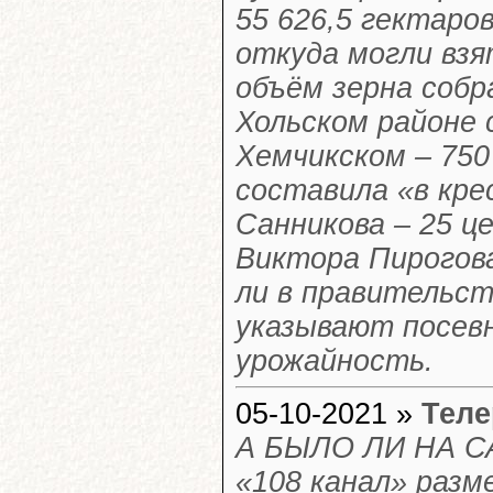
55 626,5 гектаров
откуда могли взя
объём зерна собра
Хольском районе с
Хемчикском – 75
составила «в кр
Санникова – 25 ц
Виктора Пирогова
ли в правительс
указывают посевн
урожайность.
05-10-2021 »
Теле
А БЫЛО ЛИ НА 
«108 канал» раз