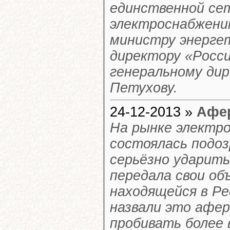
единственной се
электроснабжени
министру энергет
директору «Росси
генеральному ди
Петухову.
24-12-2013 »
Афер
На рынке электро
состоялась подоз
серьёзно ударит
передала свои об
находящейся в Р
назвали это афер
пробивать более 