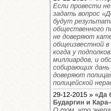
Если провести не
задать вопрос «Д
будут результат
общественного п
не доверяют кате
общеизвестной в 
когда у подполко
миллиардов, и об
собирающих дань 
доверяют полицая
полицейской нер
29-12-2015 »
«Да 
Бударгин и Кара
О том, что энерг