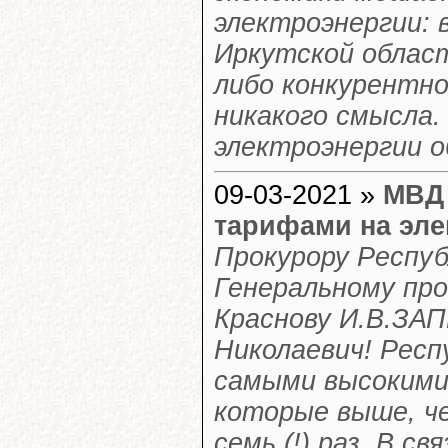
электроэнергии: в
Иркутской област
либо конкурентно
никакого смысла.
электроэнергии о
09-03-2021 »
МВД 
тарифами на эл
Прокурору Респуб
Генеральному про
Краснову И.В.ЗА
Николаевич! Респ
самыми высокими
которые выше, че
семь (!) раз. В с