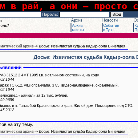
м в рай, а они – просто 
Пароль:
Архив
Новости
О
я
роль?
Архив
События
К
газеты
в Туве
П
ематический архив
-> Досье: Извилистая судьба Кадыр-оола Бичелдея
Досье: Извилистая судьба Кадыр-оола
ъявлений
З 31512 2.4МТ 1995 г.в. в отличном состоянии, на ходу.
502 1644
араж ГСК-12, ул.Лопсанчапа, 37/5, видеонаблюдение, охраняемый.
502 1644
елосипед «Байкал» за 12 тыс. рублей.
599 9659
изнес в п. Танзыбей Красноярского края: Жилой дом, Помещение под СТО.
345 2012
ов на эту тему.
ематический архив
-> Досье: Извилистая судьба Кадыр-оола Бичелдея