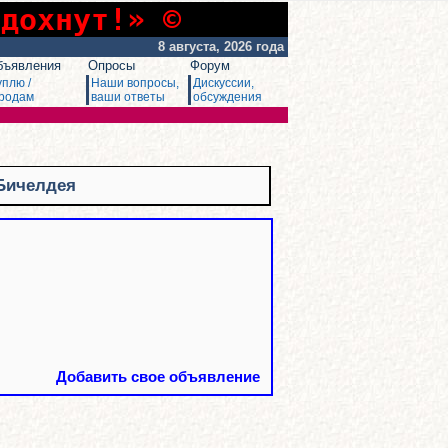
сдохнут!» ©
8 августа, 2026 года
бъявления
Опросы
Форум
уплю /
Наши вопросы,
Дискуссии,
родам
ваши ответы
обсуждения
 Бичелдея
Добавить свое объявление