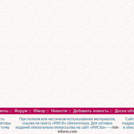
зеты
::
Форум
::
Юмор
::
Новости
::
Добавить новость
::
Доска об
сть
При полном или частичном использовании материалов,
Сайт
авторы.
ссылка на газету «РИСК» обязательна. Для сетевых
поддер
 точку
изданий обязательна гиперссылка на сайт «РИСКа» —
risk-
и обе
inform.com