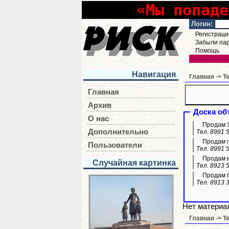
«Мы попаде
Логин:
Регистраци
Забыли па
Помощь
Навигация
Главная
->
Т
Главная
Архив
Доска об
О нас
Продам УА
Дополнительно
Тел. 8991 
Продам г
Пользователи
Тел. 8991 
Продам в
Случайная картинка
Тел. 8923 
Продам б
Тел. 8913 
Нет материал
Главная
->
Т