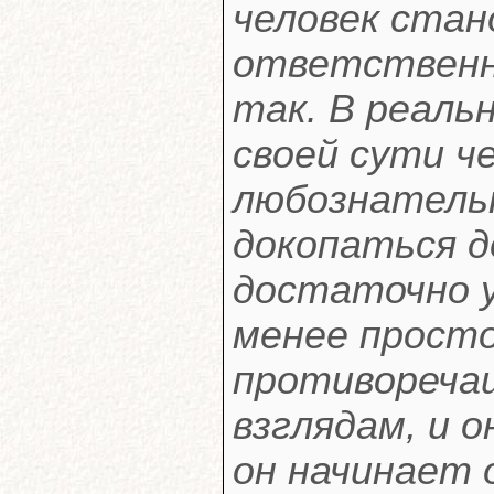
человек стан
ответственны
так. В реаль
своей сути ч
любознатель
докопаться д
достаточно у
менее просто
противореча
взглядам, и 
он начинает