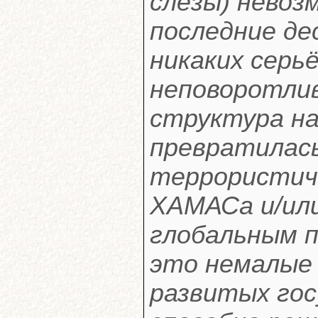
слёзы) невоз
последние д
никаких серь
неповоротли
структура на
превратилась
террористич
ХАМАСа и/или
глобальным п
это немалые 
развитых гос