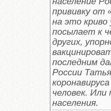
население Ро
прививку от 
на это криво
посылает к ч
других, упор
вакцинироват
последним да
России Татья
коронавируса 
человек. Или
населения.