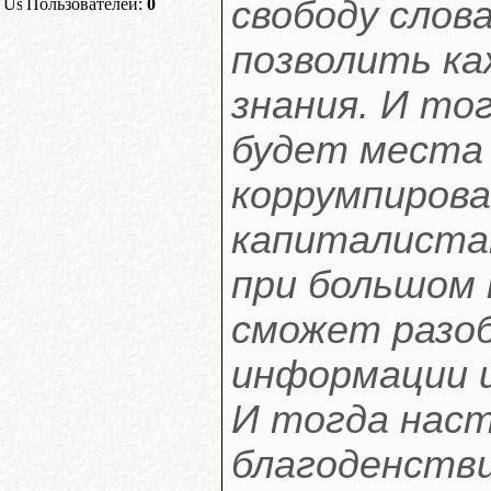
свободу слов
Пользователей:
0
позволить к
знания. И тог
будет места
коррумпирова
капиталиста
при большом 
сможет разо
информации и
И тогда наст
благоденстви