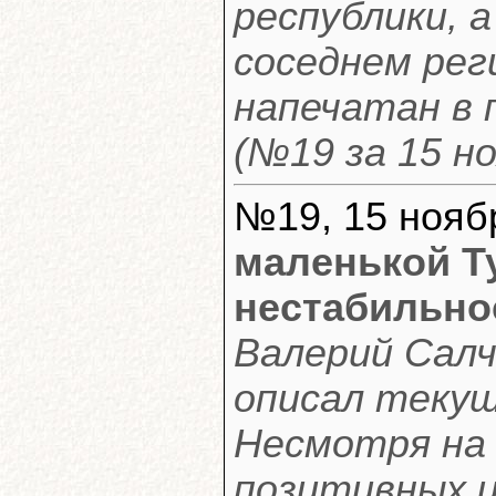
республики, 
соседнем ре
напечатан в
(№19 за 15 но
№19, 15 ноябр
маленькой Т
нестабильно
Валерий Салч
описал текущ
Несмотря на 
позитивных 