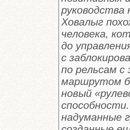
руководства 
Ховалыг похо
человека, ко
до управлен
с заблокиров
по рельсам с
маршрутом бе
новый «рулев
способности.
надуманные 
созданные ещ