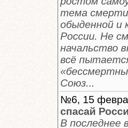
ростом само
тема смерти
обыденной и 
России. Не с
начальство в
всё пытаетс
«бессмертный
Союз...
№6, 15 февра
спасай Росс
В последнее 