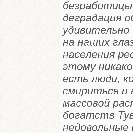
безработицы,
деградация о
удивительно 
на наших гла
населения ре
этому никако
есть люди, к
смириться и
массовой рас
богатств Ту
недовольные 