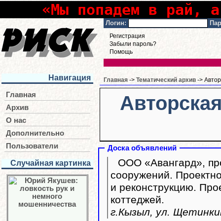
«Мы попадем в рай, а
Логин:
Пар
Регистрация
Забыли пароль?
Помощь
Навигация
Главная
->
Тематический архив
-> Авто
Главная
Авторская
Архив
О нас
Дополнительно
Пользователи
Доска объявлений
ООО «Авангард», про
Случайная картинка
сооружений. Проектно
и реконструкцию. Пр
коттеджей.
г.Кызыл, ул. Щетинкин