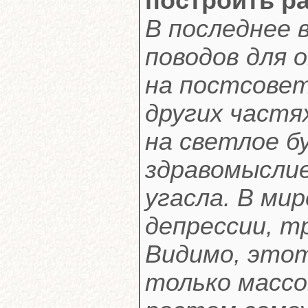
построить р
В последнее 
поводов для 
на постсовет
других частя
на светлое б
здравомыслие
угасла. В ми
депрессии, т
Видимо, этот
только массо