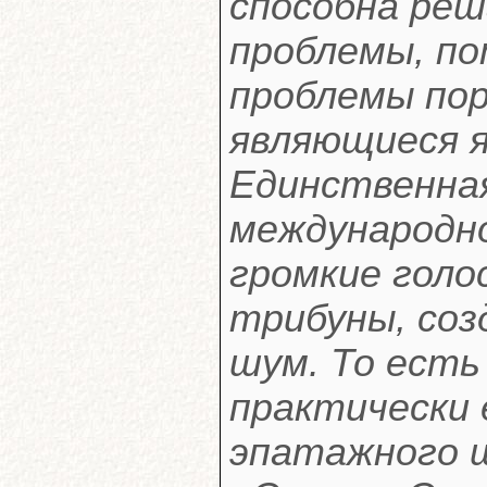
способна реш
проблемы, п
проблемы по
являющиеся я
Единственна
международно
громкие голо
трибуны, со
шум. То есть
практически 
эпатажного ш