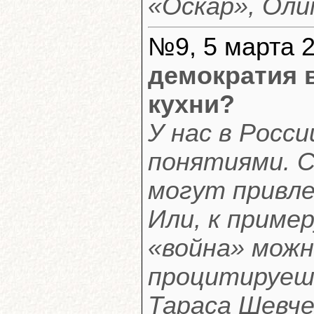
«Оскар», Оли
№9, 5 марта 2
демократия 
кухни?
У нас в Росс
понятиями. С
могут привле
Или, к пример
«война» можн
процитируеш
Тараса Шевче