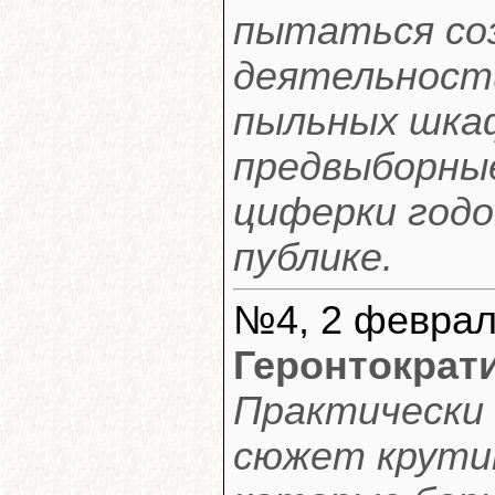
пытаться со
деятельност
пыльных шка
предвыборные
циферки годо
публике.
№4, 2 февраля
Геронтократ
Практически 
сюжет крутит