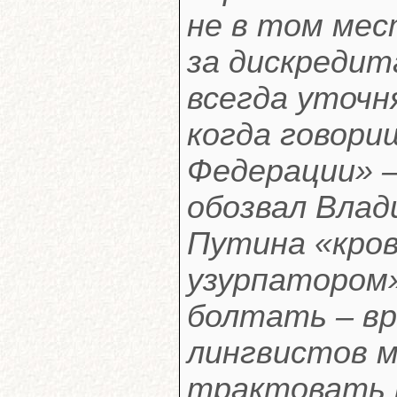
не в том мес
за дискредит
всегда уточн
когда говори
Федерации» –
обозвал Влад
Путина «кро
узурпатором
болтать – вр
лингвистов м
трактовать 