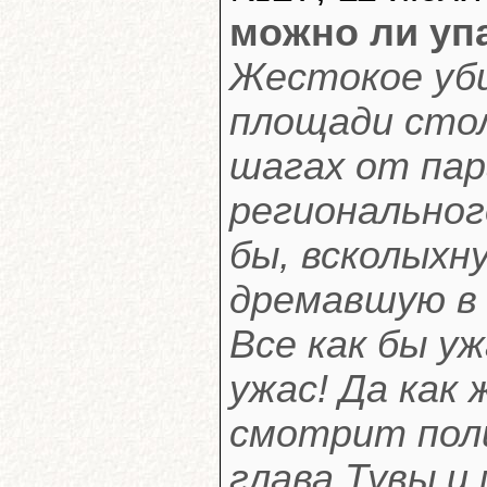
можно ли уп
Жестокое уб
площади стол
шагах от пар
региональног
бы, всколыхн
дремавшую в
Все как бы уж
ужас! Да как
смотрит поли
глава Тувы и