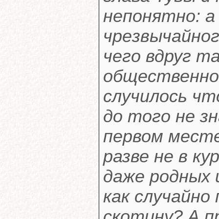
непонятно: а
чрезвычайного
чего вдруг т
общественно
случилось чт
до того не з
первом месте
разве не в к
даже родных 
как случайно
скотину? А п