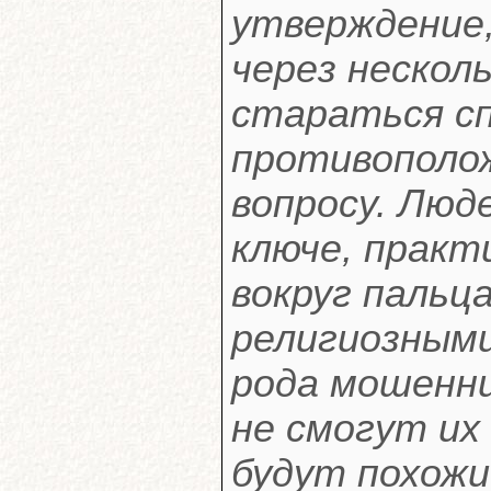
утверждение
через нескол
стараться с
противополо
вопросу. Люд
ключе, практ
вокруг пальц
религиозными
рода мошенни
не смогут их
будут похожи