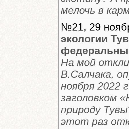
мелочь в кар
№21, 29 ноябр
экологии Ту
федеральный
На мой откли
В.Салчака, о
ноября 2022 
заголовком «
природу Тувы
этот раз отк