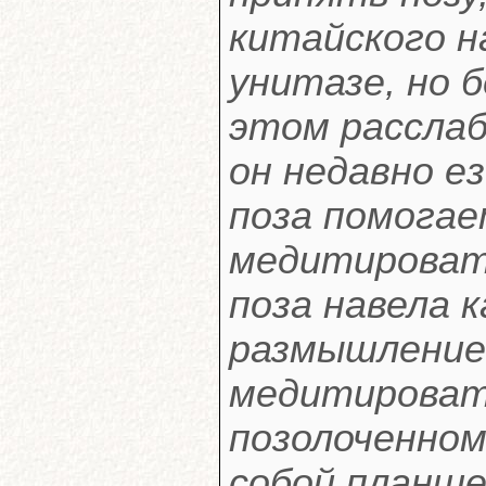
китайского н
унитазе, но 
этом расслаб
он недавно ез
поза помога
медитировать
поза навела 
размышление:
медитировать
позолоченном
собой планше