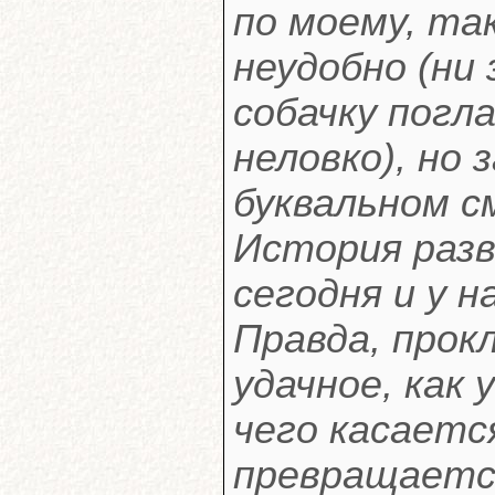
по моему, та
неудобно (ни
собачку погл
неловко), но 
буквальном с
История разв
сегодня и у н
Правда, прок
удачное, как 
чего касаетс
превращается