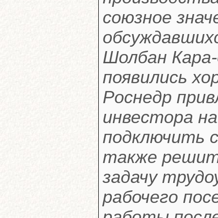
союзное значе
обсуждавших
Шолбан Кара-
появились хо
Роснедр прив
инвестора н
подключить с
также решит
задачу труд
рабочего пос
работы посл