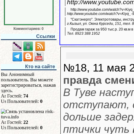
http://www.youtube.c
http://www.youtube.com/watch?v=Kiyq
http://www.youtube.com/watch?v=Kiyq_-
"Скатэнерго". Электротовары, инстр
г.Кызыл, ул. Оюна Курседи, 151, тел. 
Комментариев: 0
Продам гараж за 950 тыс.р. 20 кв.м 
Тел. 8923 388 1952
Ссылки
№18, 11 мая 2
Кто на сайте
Вы Анонимный
правда смен
пользователь. Вы можете
зарегистрироваться, нажав
В Туве насту
здесь
.
Гостей:
74
Пользователей:
0
отступают, 
risk-
дольше задер
tuva.info
Гостей:
22
птички чуть 
Пользователей:
0