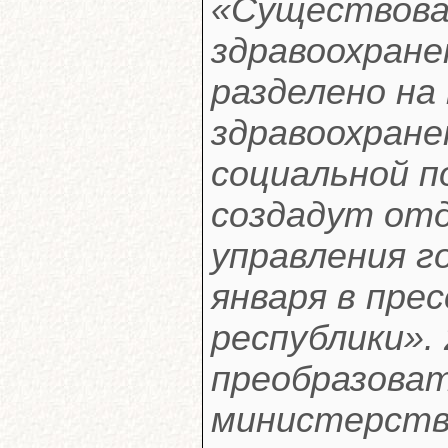
«Существова
здравоохране
разделено н
здравоохране
социальной п
создадут от
управления г
января в пре
республики».
преобразоват
министерств