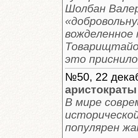
Шолбан Валер
«добровольну
вожделенное 
Товарищтайо
это приснило
№50, 22 декаб
аристократы
В мире совр
историческо
популярен жа