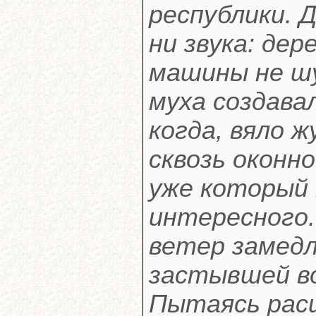
республики. 
ни звука: де
машины не ш
муха создава
когда, вяло 
сквозь оконно
уже который 
интересного.
ветер замедл
застывшей во
Пытаясь рас