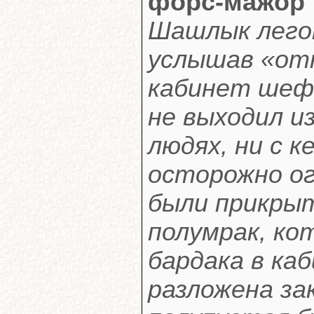
форс-мажор
Шашлык легон
услышав «отк
кабинет шеф
не выходил из
людях, ни с 
осторожно ог
были прикры
полумрак, ко
бардака в ка
разложена за