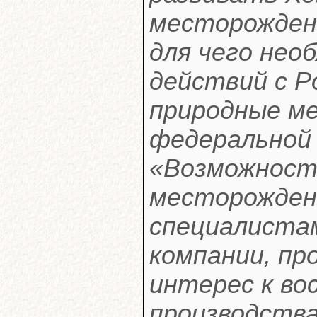
месторождени
для чего нео
действий с Р
природные м
федеральной
«Возможност
месторожден
специалиста
компании, п
интерес к во
производства