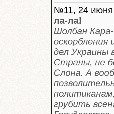
№11, 24 июня 
ла-ла!
Шолбан Кара-
оскорбления 
дел Украины 
Страны, не б
Слона. А воо
позволитель
политиканам,
грубить всен