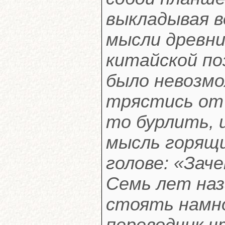
выкладывая в
мысли древни
китайской по
было невозмо
трястись от 
то бурлить, 
мысль горящи
голове: «Зач
Семь лет наз
стоять намно