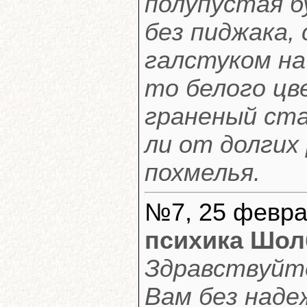
полупустая б
без пиджака,
галстуком на
то белого цв
граненый ста
ли от долгих
похмелья.
№7, 25 февра
психика Шол
Здравствуйте
Вам без наде