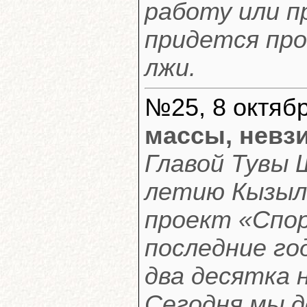
работу или п
придется про
лжи.
№25, 8 октябр
массы, невзи
Главой Тувы 
летию Кызыл
проект «Спор
последние го
два десятка 
Сегодня мы д