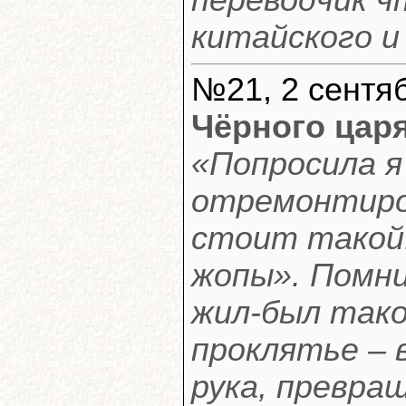
переводчик ч
китайского и
№21, 2 сентяб
Чёрного цар
«Попросила я
отремонтиров
стоит такой: 
жопы». Помни
жил-был тако
проклятье – в
рука, превра