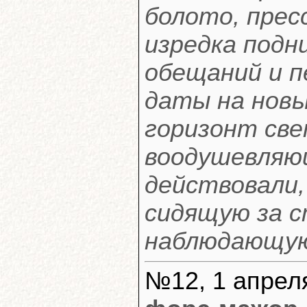
болото, прес
изредка подн
обещаний и п
даты на новы
горизонт све
воодушевляю
действовали, 
сидящую за с
наблюдающую
№12, 1 апреля