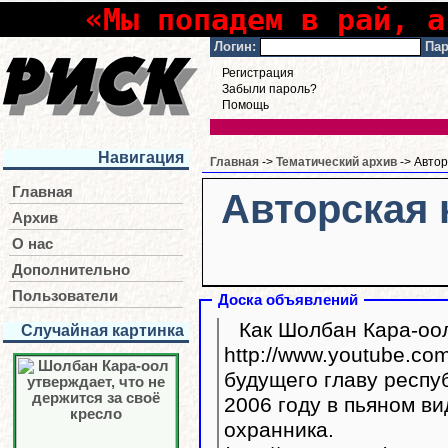
«Мы попадем в рай, а
Логин:
Пар
Регистрация
Забыли пароль?
Помощь
Навигация
Главная
->
Тематический архив
-> Автор
Главная
Авторская 
Архив
О нас
Дополнительно
Пользователи
Доска объявлений
Как Шолбан Кара-оол
Случайная картинка
http://www.youtube.com/watc
будущего главу респу
2006 году в пьяном ви
охранника.