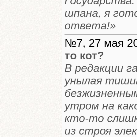
Государства. 
шпана, я гот
ответа!»
№7, 27 мая 20
то кот?
В редакции 
унылая тиши
безжизненным
утром на как
кто-то слишк
из строя эле