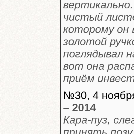
вертикально.
чистый листо
которому он 
золотой ручк
поглядывал н
вот она расп
приём инвест
№30, 4 ноября
– 2014
Кара-пуз, сл
принять позу