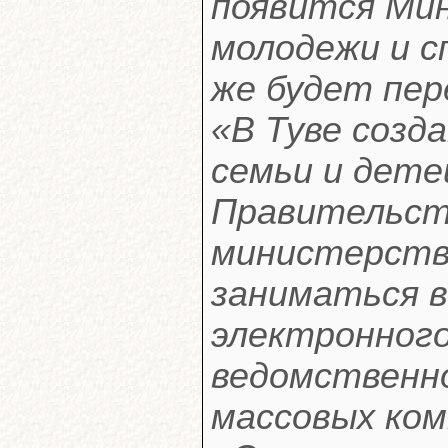
появится Ми
молодежи и с
же будет пер
«В Туве созд
семьи и дете
Правительст
министерств
заниматься в
электронног
ведомственно
массовых ком