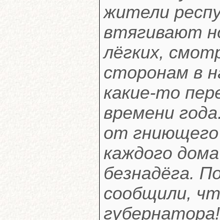
жители респу
втягивают но
лёгких, смот
сторонам в 
какие-то пер
времени года.
от гниющего 
каждого дома
безнадёга. П
сообщили, чт
губернатора! 