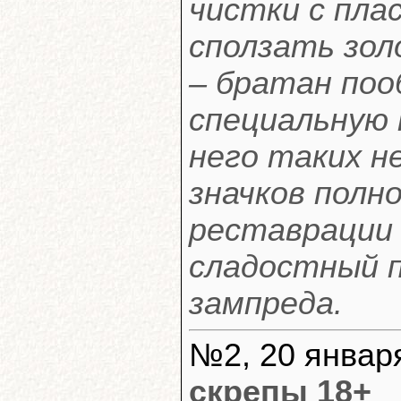
чистки с пла
сползать зол
– братан по
специальную к
него таких н
значков полн
реставрации 
сладостный п
зампреда.
№2, 20 января
скрепы 18+