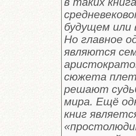
в таких книг
средневеково
будущем или 
Но главное о
являются се
аристократо
сюжета плет
решают судьб
мира. Ещё од
книг являетс
«простолюдин