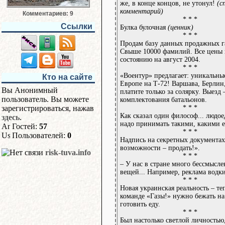
же, в конце концов, не утонул!
(с
комментарий)
Комментариев: 9
* * *
Ссылки
Булка булочная
(ценник)
* * *
Продам базу данных продажных 
Свыше 10000 фамилий. Все цены
состоянию на август 2004.
* * *
«Воентур» предлагает: уникальны
Кто на сайте
Европе на Т-72! Варшава, Берлин
Вы Анонимный
платите только за солярку. Выезд 
пользователь. Вы можете
комплектования батальонов.
* * *
зарегистрироваться, нажав
Как сказал один философ... людое
здесь
.
надо принимать такими, какими ес
Гостей:
57
* * *
Пользователей:
0
Надпись на секретных документах
возможности – продать!».
risk-tuva.info
* * *
– У нас в стране много бессмысл
вещей... Например, реклама водки
* * *
Новая украинская реальность – те
команде «Газы!» нужно бежать н
готовить еду.
* * *
Был настолько светлой личностью,