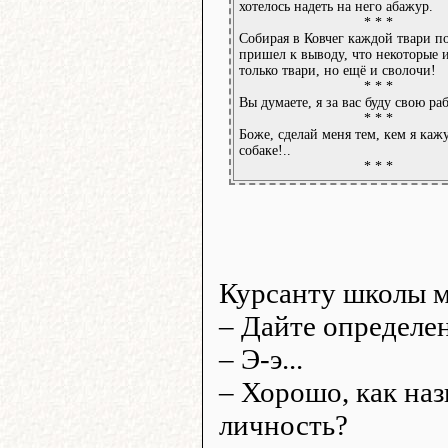
хотелось надеть на него абажур.
* * *
Собирая в Ковчег каждой твари п
пришел к выводу, что некоторые 
только твари, но ещё и сволочи!
* * *
Вы думаете, я за вас буду свою ра
* * *
Боже, сделай меня тем, кем я каж
собаке!..
* * *
Курсанту школы м
– Дайте определе
– Э-э...
– Хорошо, как на
личность?