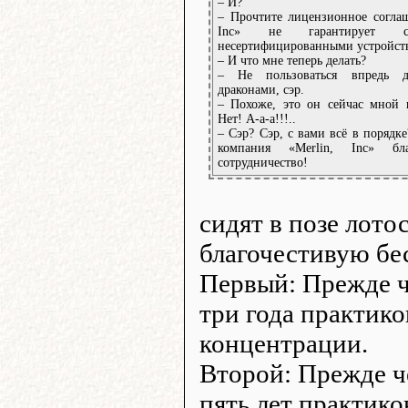
– И?
– Прочтите лицензионное соглаше
Inc» не гарантирует со
несертифицированными устройст
– И что мне теперь делать?
– Не пользоваться впредь 
драконами, сэр.
– Похоже, это он сейчас мной в
Нет! А-а-а!!!..
– Сэр? Сэр, с вами всё в порядке
компания «Merlin, Inc» бл
сотрудничество!
сидят в позе лото
благочестивую бе
Первый: Прежде че
три года практико
концентрации.
Второй: Прежде че
пять лет практико