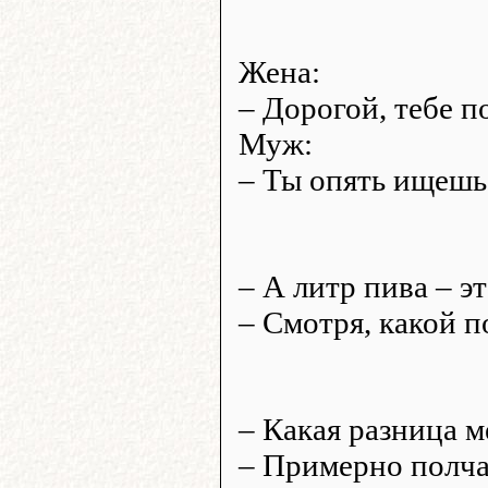
Жена:
– Дорогой, тебе 
Муж:
– Ты опять ищешь
– А литр пива – э
– Смотря, какой по
– Какая разница 
– Примерно полча