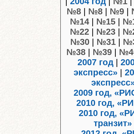
|
2004 год
|
№1
№8
|
№8
|
№9
|
№14
|
№15
|
№
№22
|
№23
|
№
№30
|
№31
|
№
№38
|
№39
|
№4
2007 год
|
20
экспресс»
|
20
экспресс
2009 год, «РИ
2010 год, «Р
2010 год, «
транзит»
2012 год, «