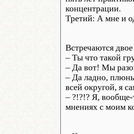
концентрации.
Третий: А мне и о
Встречаются двое
– Ты что такой г
– Да вот! Мы разо
– Да ладно, плюнь
всей округой, я са
– ?!?!? Я, вообще-
мнениях с моим к