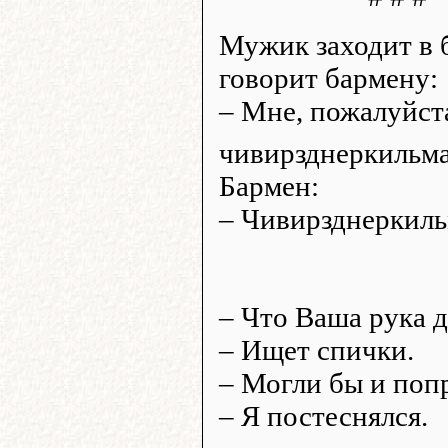
Мужик заходит в 
говорит бармену:
– Мне, пожалуйст
чивирзднеркильм
Бармен:
– Чивирзднеркиль
– Что Ваша рука д
– Ищет спички.
– Могли бы и поп
– Я постеснялся.