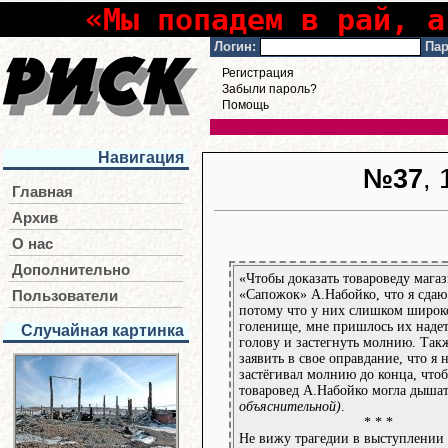
«Мы попадем в рай, а
Логин:
Пар
Регистрация
Забыли пароль?
Помощь
Навигация
№37
,
Главная
Архив
О нас
Дополнительно
«Чтобы доказать товароведу мага
«Сапожок» А.Набойко, что я сдаю
Пользователи
потому что у них слишком широк
голенище, мне пришлось их надет
Случайная картинка
голову и застегнуть молнию. Так
заявить в свое оправдание, что я 
застёгивал молнию до конца, что
товаровед А.Набойко могла дыша
объяснительной)
.
* * *
Не вижу трагедии в выступлении