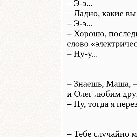
– Э-э...
– Ладно, какие вы
– Э-э...
– Хорошо, послед
слово «электриче
– Ну-у...
– Знаешь, Маша, –
и Олег любим друг
– Ну, тогда я пере
– Тебе случайно м