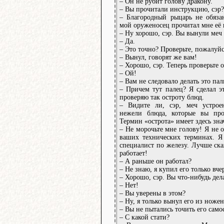
– Он не рубит голову дракону.
– Вы прочитали инструкцию, сэр?
– Благородный рыцарь не обяза
мой оруженосец прочитал мне её в
– Ну хорошо, сэр. Вы вынули меч
– Да.
– Это точно? Проверьте, пожалуйс
– Вынул, говорят же вам!
– Хорошо, сэр. Теперь проверьте о
– Ой!
– Вам не следовало делать это пал
– Причем тут палец? Я сделал эт
проверяю так остроту блюд.
– Видите ли, сэр, меч устроен
нежели блюда, которые вы про
Термин «острота» имеет здесь знач
– Не морочьте мне голову! Я не о
ваших технических терминах. Я 
специалист по железу. Лучше ска
работает!
– А раньше он работал?
– Не знаю, я купил его только вче
– Хорошо, сэр. Вы что-нибудь дел
– Нет!
– Вы уверены в этом?
– Ну, я только вынул его из ножен
– Вы не пытались точить его само
– С какой стати?