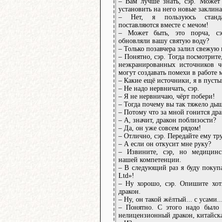
– Вам лучше знать, сэр. Может
установить на него новые заклин
– Нет, я пользуюсь станда
поставляются вместе с мечом!
– Может быть, это порча, с
обновляли вашу святую воду?
– Только позавчера залил свежую
– Понятно, сэр. Тогда посмотрите
неэкранированных источников 
могут создавать помехи в работе 
– Какие ещё источники, я в пусты
– Не надо нервничать, сэр.
– Я не нервничаю, чёрт побери!
– Тогда почему вы так тяжело ды
– Потому что за мной гонится дра
– А, значит, дракон поблизости?
– Да, он уже совсем рядом!
– Отлично, сэр. Передайте ему тр
– А если он откусит мне руку?
– Извините, сэр, но медицин
нашей компетенции.
– В следующий раз я буду покупа
Ltd»!
– Ну хорошо, сэр. Опишите хот
дракон.
– Ну, он такой жёлтый... с усами..
– Понятно. С этого надо было 
нелицензионный дракон, китайска