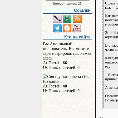
С десят
Комментариев: 23
глаз... 
Ссылки
Как нас
централ
в рабоч
Жил-был
Кто на сайте
однажды
Вы Анонимный
В 6 час
пользователь. Вы можете
часов в
зарегистрироваться, нажав
здесь
.
Каждый 
опаснос
Гостей:
66
еду!
Пользователей:
0
– Я ска
risk-
пришёл 
tuva.info
Гостей:
40
А не вы
Пользователей:
0
Организ
Вознагр