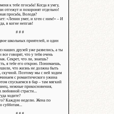
меня к тебе пгосьба! Когда я умгу,
ан отгежут и похоронят отдельно!
нная просьба, Володя?
ет: «Ленин умег, и хген с ним!» – И
гда, в когне непгав!
# # #
двое школьных приятелей, и один
из наших друзей уже развелись, а ты
и все говорят, что у тебя очень
ак. Секрет, что ли, знаешь?
есть, я тебе его открою. Понимаешь,
ешили, что жизнь не должна быть
, скучной. Поэтому мы с ней ходим
Начинаем с романтического ужина
отом спускаемся в бар – там мягкий
танец, нежные прикосновения,
 любовной страсти...
туда ходите?
-то? Каждую неделю. Жена по
о субботам...
# # #