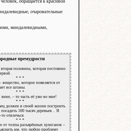
человек, обращается к красивой
миндалевидные, очаровательные
ьшими, миндалевидными,
родные премудрости
 вторая половина, которая постоянно
ервой.
* * *
– вещество, которое появляется от
ает все штаны.
* * *
 вине, – то часть её уже во мне!
* * *
ец должен в своей жизни построить
 посадить 100 тысяч деревьев... В
-то отвлечься.
* * *
те от толпы разъярённых хулиганов –
ъяснить им, что любую проблему