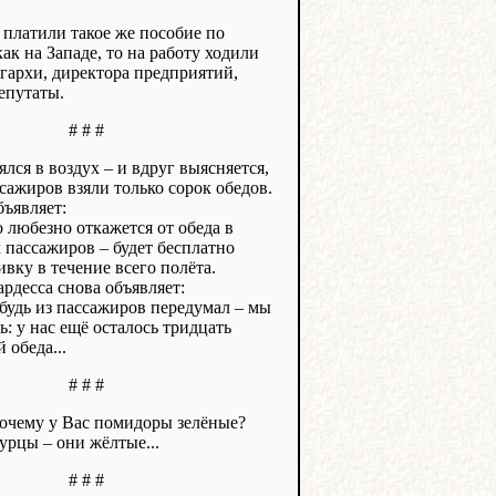
 платили такое же пособие по
как на Западе, то на работу ходили
гархи, директора предприятий,
епутаты.
# # #
лся в воздух – и вдруг выясняется,
ссажиров взяли только сорок обедов.
бъявляет:
 любезно откажется от обеда в
 пассажиров – будет бесплатно
вку в течение всего полёта.
ардесса снова объявляет:
будь из пассажиров передумал – мы
: у нас ещё осталось тридцать
 обеда...
# # #
почему у Вас помидоры зелёные?
урцы – они жёлтые...
# # #