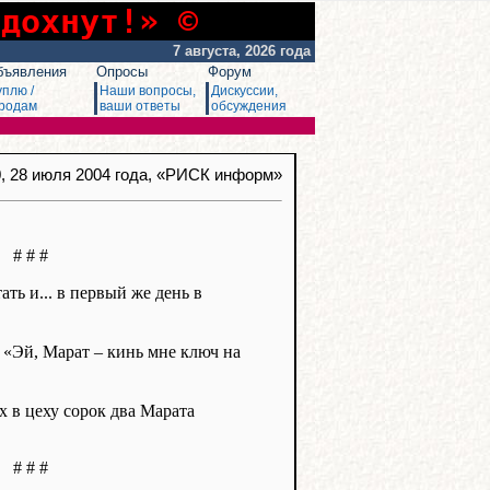
сдохнут!» ©
7 августа, 2026 года
бъявления
Опросы
Форум
уплю /
Наши вопросы,
Дискуссии,
родам
ваши ответы
обсуждения
0
, 28 июля 2004 года, «РИСК информ»
# # #
ать и... в первый же день в
: «Эй, Марат – кинь мне ключ на
их в цеху сорок два Марата
# # #