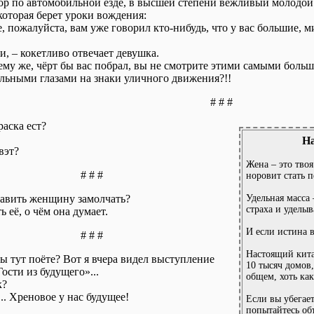
р по автомобильной езде, в высшей степени вежливый молодой 
которая берет уроки вождения:
, пожалуйста, вам уже говорил кто-нибудь, что у вас большие, 
и, – кокетливо отвечает девушка.
ему же, чёрт бы вас побрал, вы не смотрите этими самыми бол
льными глазами на знаки уличного движения?!!
# # #
раска ест?
На
вэт?
Жена – это твоя
# # #
норовит стать п
тавить женщину замолчать?
Удельная масса 
страха и уделыв
ь её, о чём она думает.
И если истина в
# # #
Настоящий кита
вы тут поёте? Вот я вчера видел выступление
10 тысяч домов,
ости из будущего»...
общем, хоть как
к?
... Хреновое у нас будущее!
Если вы убегае
попытайтесь об