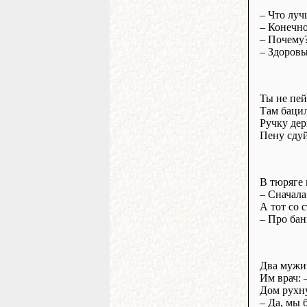
– Что луч
– Конечно
– Почему
– Здоровы
Ты не пей
Там бацил
Ручку дер
Пену сдуй
В тюряге 
– Сначала
А тот со 
– Про бан
Два мужик
Им врач: 
Дом рухну
– Да, мы 