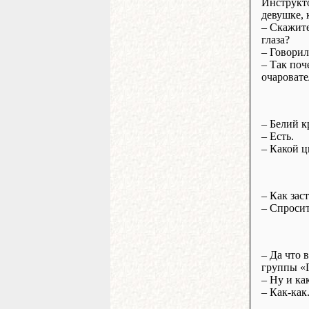
Инструкто
девушке, 
– Скажите
глаза?
– Говорил
– Так поч
очаровате
– Белий к
– Есть.
– Какой ц
– Как зас
– Спросит
– Да что 
группы «Г
– Ну и ка
– Как-как