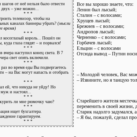
и шагов от неё нельзя было отвести
Все вы хорошо знаете, что:
С двух – уже можно...
Ленин был лысый;
* * *
Сталин – с волосами;
троить телевизор, чтобы на
Хрущев лысый;
ьных каналах баннеры убрать?
(мысли
Брежнев – с волосами;
ее время)
Андропов лысый;
* * *
Черненко – с волосами;
 косоглазый король... Пошёл он
Горбачев лысый;
, куда глаза глядят – и порвался!
* * *
Ельцин – с волосами
ов вчера наступил конец света. В 7
Отсюда вывод – Путин носи
ечера свет опять включили.
* * *
раз во время еды Вы подвергаетесь
ти – на Вас могут напасть и отобрать
– Молодой человек, Вас мож
– Извините, но я танцую то
* * *
зал ей, что никуда не уйду! Но
муж и настоял...
* * *
Старейшего жителя местечка
курить ли мне рюмочку чаю?
переменить в своей жизни, 
* * *
ация ищет бухгалтера.
Старик надолго задумался, а
аждение гарантируем.
– Я бы, пожалуй, сделал проб
* * *