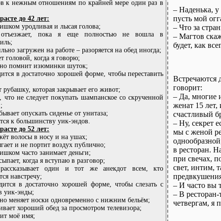
ов к нежным отношениям по крайней мере один раз в
– Наденька, у 
пусть мой огг
зрасте до 42 лет:
лишком уродливая и лысая голова;
– Что за стра
отъезжает, пока я еще полностью не вошла в
– Магтов скаж
иль;
будет, как все
ильно загружен на работе – разоряется на обед иногда;
ет головой, когда я говорю;
чно помнит изюминки шуток;
дится в достаточно хорошей форме, чтобы переставить
Встречаются 
говорит:
т рубашку, которая закрывает его живот;
– Да, многие 
т, что не следует покупать шампанское со скрученной
женат 15 лет, 
;
абывает опускать сиденье от унитаза;
счастливый бр
ется к большинству уик-эндов.
– Ну, секрет 
зрасте до 52 лет:
мы с женой р
жёт волосы в носу и на ушах;
однообразной
ыгает и не портит воздух публично;
в ресторан. 
лишком часто занимает деньги;
при свечах, п
сыпает, когда я вступаю в разговор;
свет, интим, 
рассказывает один и тот же анекдот всем, кто
предвкушения
тся навстречу;
дится в достаточно хорошей форме, чтобы слезать с
– И часто вы 
в уик-энды;
– В ресторан
но меняет носки одновременно с нижним бельём;
четвергам, я п
ивает хороший обед за просмотром телевизора;
ит моё имя;