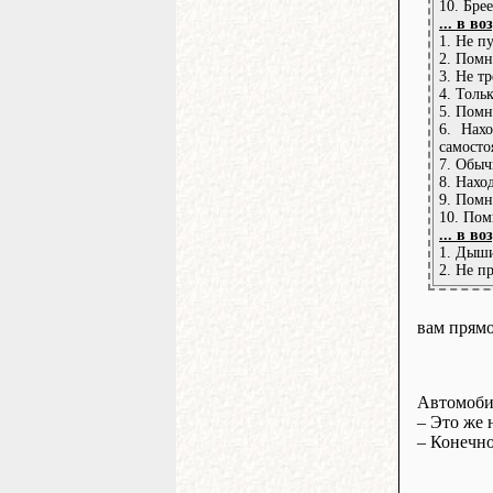
10. Бре
... в во
1. Не п
2. Помн
3. Не т
4. Толь
5. Помн
6. Нах
самосто
7. Обыч
8. Нахо
9. Помн
10. Пом
... в во
1. Дыши
2. Не п
вам прямо
Автомобил
– Это же 
– Конечно