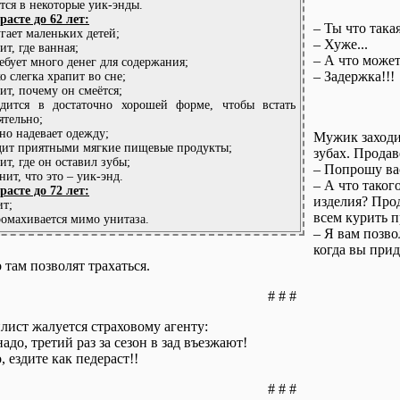
ется в некоторые уик-энды.
зрасте до 62 лет:
– Ты что така
угает маленьких детей;
– Хуже...
ит, где ванная;
– А что может
ребует много денег для содержания;
– Задержка!!!
ко слегка храпит во сне;
ит, почему он смеётся;
одится в достаточно хорошей форме, чтобы встать
ятельно;
но надевает одежду;
Мужик заходит
дит приятными мягкие пищевые продукты;
зубах. Продав
ит, где он оставил зубы;
– Попрошу вас
нит, что это – уик-энд.
– А что таког
зрасте до 72 лет:
изделия? Прод
т;
всем курить п
ромахивается мимо унитаза.
– Я вам позво
когда вы прид
 там позволят трахаться.
# # #
ист жалуется страховому агенту:
надо, третий раз за сезон в зад въезжают!
, ездите как педераст!!
# # #