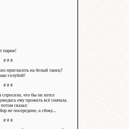
т парик!
# # #
но пригласить на белый танец?
лько голубой!
# # #
 спросили, что бы он хотел
доведись ему прожить всё сначала.
 потом сказал:
ор не посередине, а сбоку...
# # #