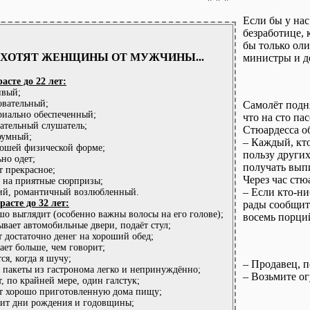
Если бы у нас
безработице, 
бы только оли
 ХОТЯТ ЖЕНЩИНЫ ОТ МУЖЧИНЫ...
министры и д
расте до 22 лет:
ивый;
овательный;
Самолёт подня
риально обеспеченный;
что на сто па
ательный слушатель;
Стюардесса о
оумный;
– Каждый, кто
рошей физической форме;
пользу других
ьно одет;
получать выпи
т прекрасное;
Через час стю
в на приятные сюрпризы;
– Если кто-ни
ий, романтичный возлюбленный.
зрасте до 32 лет:
рады сообщить
шо выглядит (особенно важны волосы на его голове);
восемь порций
ывает автомобильные двери, подаёт стул;
т достаточно денег на хороший обед;
ает больше, чем говорит;
ся, когда я шучу;
– Продавец, 
т пакеты из гастронома легко и непринуждённо;
– Возьмите ог
т, по крайней мере, один галстук;
т хорошо приготовленную дома пищу;
ит дни рождения и годовщины;