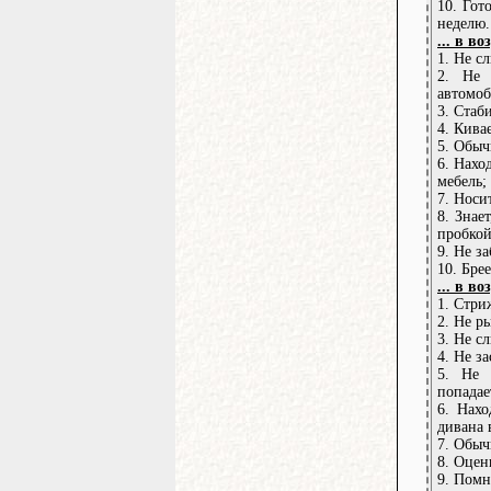
10. Гот
неделю.
... в во
1. Не с
2. Не 
автомоб
3. Стаб
4. Кива
5. Обы
6. Нахо
мебель;
7. Носи
8. Знае
пробкой
9. Не з
10. Бре
... в во
1. Стри
2. Не р
3. Не с
4. Не за
5. Не 
попадае
6. Нахо
дивана 
7. Обыч
8. Оцен
9. Помн