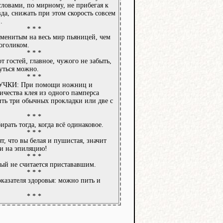
ловами, по мирному, не прибегая к
да, снижать при этом скорость совсем
.
* * *
менитым на весь мир пьяницей, чем
оголиком.
* * *
т гостей, главное, чужого не забыть,
нуться можно.
* * *
ЧКИ: При помощи ножниц и
ичества клея из одного памперса
ть три обычных прокладки или две с
* * *
ирать тогда, когда всё одинаковое.
* * *
т, что вы белая и пушистая, значит
 и на эпиляцию!
* * *
ый не считается пристававшим.
* * *
оказателя здоровья: можно пить и
* * *