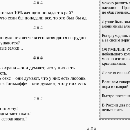
# # #
можно решить с
насилию... Прав
только 10% женщин попадает в рай?
не обязательно..
что если бы попадали все, то это был бы ад.
Лучше быть зна
анонимным алк
# # #
Когда уходишь о
ооружения легче всего возводятся и труднее
а за своим вер
рушаются?
ые замки...
ОЧУМЕЛЫЕ РУ
небольшого кол
# # #
можно изготови
крылышками.
ь охрана – они думают, что у них есть
сть.
Легче всего выб
ь секс – они думают, что у них есть любовь.
Если вам говоря
ь «Тинькофф» – они думают, что у них есть
пора в солярий
Быстро посланн
# # #
В России два п
сть хочу!
нельзя пить.
удем завтракать!
у сегоднякать!
# # #