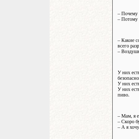
– Почему 
– Потому 
– Какие с
всего раз
– Воздушн
У них ест
безопасно
У них ест
У них ест
пиво.
– Мам, я е
– Скоро б
– А я хоч