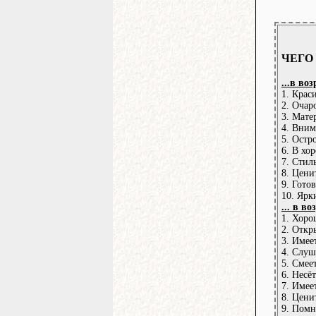
ЧЕГО
...в воз
1. Крас
2. Очар
3. Мате
4. Вним
5. Остр
6. В хо
7. Стил
8. Цени
9. Гото
10. Ярк
... в во
1. Хоро
2. Откр
3. Имее
4. Слуш
5. Смеет
6. Несё
7. Имее
8. Цени
9. Помн