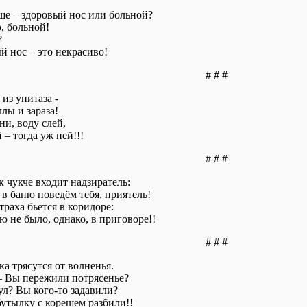
ше – здоровый нос или больной?
, больной!
?
й нос – это некрасиво!
# # #
 из унитаза -
лы и зараза!
ни, воду слей,
 – тогда уж пей!!!
# # #
к чукче входит надзиратель:
 в баню поведём тебя, приятель!
страха бьется в коридоре:
ю не было, однако, в приговоре!!
# # #
а трясутся от волненья.
– Вы пережили потрясенье?
л? Вы кого-то задавили?
бутылку с корешем разбили!!