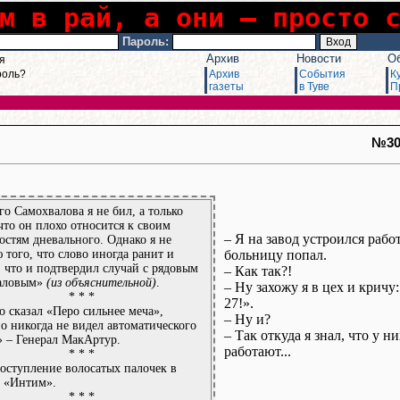
м в рай, а они – просто 
Пароль:
Архив
Новости
О
я
роль?
Архив
События
К
газеты
в Туве
П
№3
го Самохвалова я не бил, а только
 что он плохо относится к своим
– Я на завод устроился работ
остям дневального. Однако я не
 того, что слово иногда ранит и
больницу попал.
, что и подтвердил случай с рядовым
– Как так?!
аловым»
(из объяснительной)
.
– Ну захожу я в цех и кричу
* * *
27!».
то сказал «Перо сильнее меча»,
– Ну и?
о никогда не видел автоматического
– Так откуда я знал, что у н
 – Генерал МакАртур.
работают...
* * *
оступление волосатых палочек в
 «Интим».
* * *