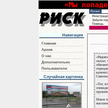
«Мы попаде
Логин:
Регистраци
Забыли па
Помощь
Навигация
Главная
Архив
О нас
«Рядово
сказал,
Дополнительно
обязанн
Пользователи
отрицаю
калечит
Самохв
Случайная картинка
«Тот, к
очевидн
оружия»
Новое п
магазин