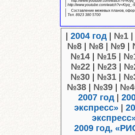
http://www.youtube.com/watch?v=Kiyq
http://www.youtube.com/watch?v=Kiyq_-
Составление межевых планов, оформ
Тел. 8923 380 5700
|
2004 год
|
№1
№8
|
№8
|
№9
|
№14
|
№15
|
№
№22
|
№23
|
№
№30
|
№31
|
№
№38
|
№39
|
№4
2007 год
|
20
экспресс»
|
20
экспресс
2009 год, «РИ