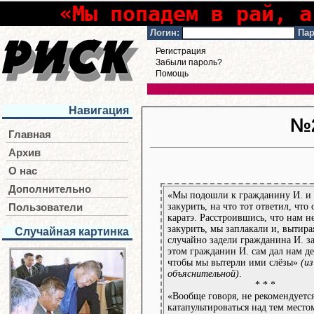
«Мы попадем в рай, а
Логин:
Пар
Регистрация
Забыли пароль?
Помощь
Навигация
№
Главная
Архив
О нас
Дополнительно
«Мы подошли к гражданину И. и
закурить, на что тот ответил, что 
Пользователи
каратэ. Расстроившись, что нам н
закурить, мы заплакали и, вытира
Случайная картинка
случайно задели гражданина И. з
этом гражданин И. сам дал нам де
чтобы мы вытерли ими слёзы»
(из
объяснительной)
.
* * *
«Вообще говоря, не рекомендуетс
катапультироваться над тем место