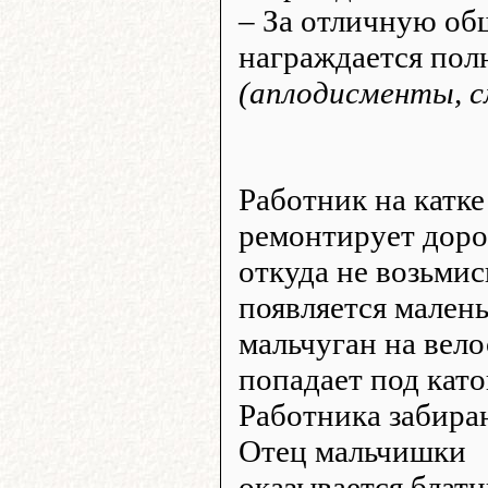
– За отличную об
награждается пол
(аплодисменты, см
Работник на катке
ремонтирует доро
откуда не возьмис
появляется мален
мальчуган на вело
попадает под като
Работника забира
Отец мальчишки
оказывается блат