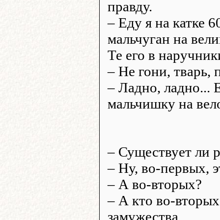
правду.
– Еду я на катке 
мальчуган на вели
Те его в наручник
– Не гони, тварь, 
– Ладно, ладно... 
мальчишку на вело
– Существует ли 
– Ну, во-первых, э
– А во-вторых?
– А кто во-вторых 
замужества...