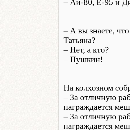
– Аи-80, Е-95 и Д
– А вы знаете, чт
Татьяна?
– Нет, а кто?
– Пушкин!
На колхозном соб
– За отличную ра
награждается меш
– За отличную ра
награждается ме