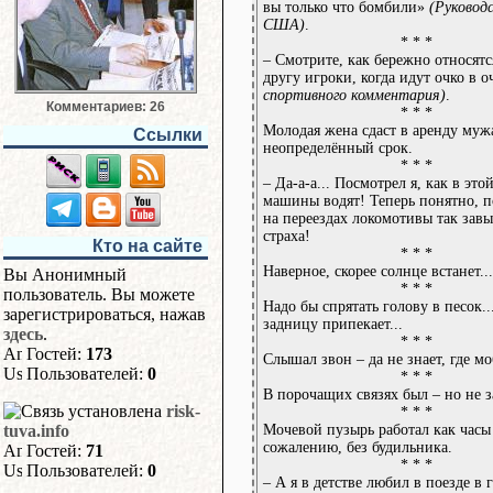
вы только что бомбили»
(Руковод
США)
.
* * *
– Смотрите, как бережно относятс
другу игроки, когда идут очко в 
спортивного комментария)
.
Комментариев: 26
* * *
Молодая жена сдаст в аренду муж
Ссылки
неопределённый срок.
* * *
– Да-а-а... Посмотрел я, как в это
машины водят! Теперь понятно, п
на переездах локомотивы так зав
страха!
Кто на сайте
* * *
Наверное, скорее солнце встанет...
Вы Анонимный
* * *
пользователь. Вы можете
Надо бы спрятать голову в песок..
зарегистрироваться, нажав
задницу припекает...
здесь
.
* * *
Гостей:
173
Слышал звон – да не знает, где мо
Пользователей:
0
* * *
В порочащих связях был – но не з
risk-
* * *
Мочевой пузырь работал как часы 
tuva.info
сожалению, без будильника.
Гостей:
71
* * *
Пользователей:
0
– А я в детстве любил в поезде в 