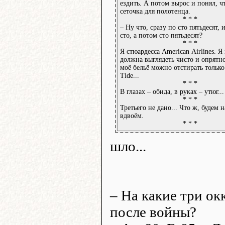
ездить. А потом вырос и понял, ч
сеточка для полотенца.
* * *
– Ну что, сразу по сто пятьдесят, 
сто, а потом сто пятьдесят?
* * *
Я стюардесса Аmеriсаn Аirlinеs. Я 
должна выглядеть чисто и опрятно
моё бельё можно отстирать тольк
Тidе...
* * *
В глазах – обида, в руках – утюг...
* * *
Третьего не дано... Что ж, будем 
вдвоём.
* * *
шло...
– На какие три о
после войны?