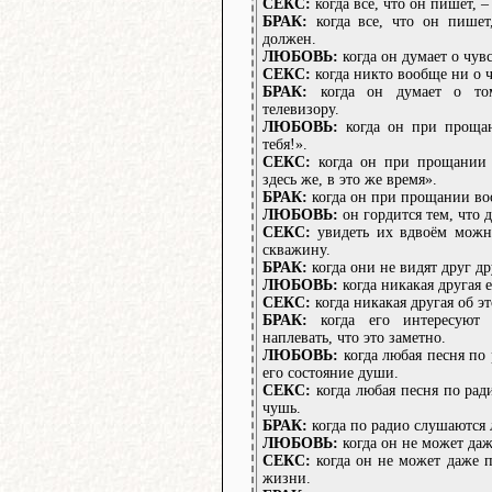
СЕКС:
когда все, что он пишет, –
БРАК:
когда все, что он пишет
должен.
ЛЮБОВЬ:
когда он думает о чув
СЕКС:
когда никто вообще ни о ч
БРАК:
когда он думает о том
телевизору.
ЛЮБОВЬ:
когда он при проща
тебя!».
СЕКС:
когда он при прощании г
здесь же, в это же время».
БРАК:
когда он при прощании во
ЛЮБОВЬ:
он гордится тем, что 
СЕКС:
увидеть их вдвоём можно
скважину.
БРАК:
когда они не видят друг др
ЛЮБОВЬ:
когда никакая другая е
СЕКС:
когда никакая другая об эт
БРАК:
когда его интересуют
наплевать, что это заметно.
ЛЮБОВЬ:
когда любая песня по 
его состояние души.
СЕКС:
когда любая песня по ради
чушь.
БРАК:
когда по радио слушаются 
ЛЮБОВЬ:
когда он не может даж
СЕКС:
когда он не может даже п
жизни.