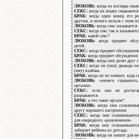
ЛЮБОВЬ:
когда их взгляды смык
СЕКС:
когда их языки смыкаются 
БРАК:
когда один конец его ре
другим, и ничего нельзя с этим по
ЛЮБОВЬ:
когда секс называется
СЕКС:
когда секс так и называетс
БРАК:
какой секс?
ЛЮБОВЬ:
когда предмет обсу
детей.
СЕКС:
когда предмет обсуждения 
БРАК:
когда предмет обсуждения –
ЛЮБОВЬ:
когда они делят друг с
СЕКС:
когда он (она) дважды по
(ему) взаймы.
БРАК:
когда он не помнит, куда с
ЛЮБОВЬ:
«ничего страшного,
оргазма».
СЕКС:
если она не достигае
разрываются.
БРАК:
а что такое оргазм?
ЛЮБОВЬ:
когда они созванива
другу хорошего настроения.
СЕКС:
когда они созваниваются
для очередного «развлечения».
БРАК:
когда они созваниваются
забирает ребёнка из детсада.
ЛЮБОВЬ:
когда он пишет для не