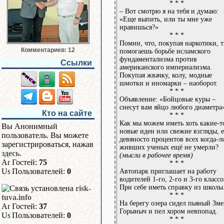
* * *
– Вот смотрю я на тебя и думаю:
«Еще выпить, или ты мне уже
нравишься?»
* * *
Помни, что, покупая наркотики, 
Комментариев: 12
помогаешь борьбе исламского
фундаментализма против
Ссылки
американского империализма.
Покупая жвачку, колу, модные
шмотки и иномарки – наоборот.
* * *
Объявление: «Бойцовые куры –
снесут вам яйцо любого диаметра
Кто на сайте
* * *
Как мы можем иметь хоть какие-т
Вы Анонимный
новые идеи или свежие взгляды, 
пользователь. Вы можете
девяносто процентов всех когда-л
зарегистрироваться, нажав
живших ученых ещё не умерли?
здесь
.
(мысли в рабочее время)
Гостей:
75
* * *
Пользователей:
0
Автопарк приглашает на работу
водителей 1-го, 2-го и 3-го классо
При себе иметь справку из школы
risk-
* * *
tuva.info
На берегу озера сидел пьяный Зме
Гостей:
37
Горыныч и пел хором невпопад.
Пользователей:
0
* * *