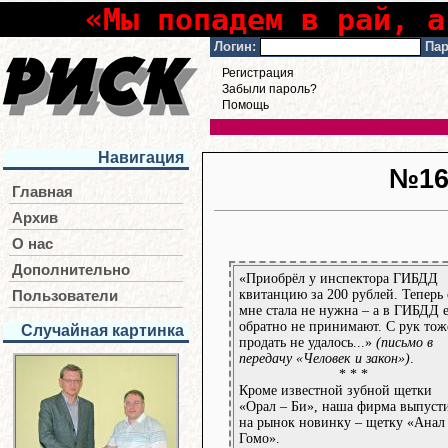
«Мы попадем в рай, а
Логин:
Пар
Регистрация
Забыли пароль?
Помощь
Навигация
№1
Главная
Архив
О нас
Дополнительно
«Приобрёл у инспектора ГИБДД
квитанцию за 200 рублей. Теперь
Пользователи
мне стала не нужна – а в ГИБДД 
обратно не принимают. С рук тож
Случайная картинка
продать не удалось...»
(письмо в
передачу «Человек и закон»)
.
* * *
Кроме известной зубной щетки
«Орал – Би», наша фирма выпуст
на рынок новинку – щетку «Анал
Гомо».