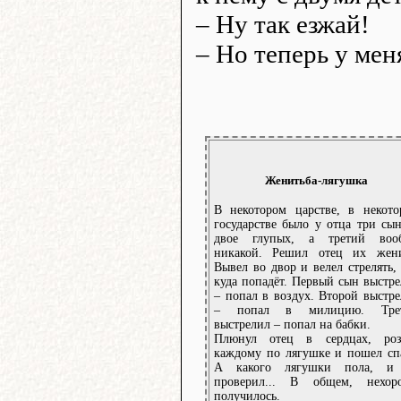
– Ну так езжай!
– Но теперь у мен
Женитьба-лягушка
В некотором царстве, в некото
государстве было у отца три сы
двое глупых, а третий воо
никакой. Решил отец их жени
Вывел во двор и велел стрелять,
куда попадёт. Первый сын выстр
– попал в воздух. Второй выстр
– попал в милицию. Тре
выстрелил – попал на бабки.
Плюнул отец в сердцах, роз
каждому по лягушке и пошел сп
А какого лягушки пола, и
проверил... В общем, нехор
получилось.