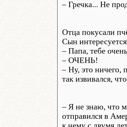
– Гречка... Не про
Отца покусали пчё
Сын интересуется
– Папа, тебе очен
– ОЧЕНЬ!
– Ну, это ничего, 
так извивался, чт
– Я не знаю, что 
отправился в Амер
к нему с двумя дет