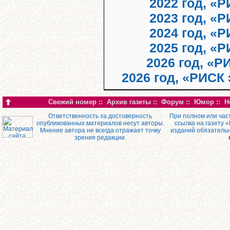
2022 год, «
2023 год, «
2024 год, «
2025 год, «
2026 год, «Р
2026 год, «РИСК
Свежий номер
::
Архив газеты
::
Форум
::
Юмор
::
Н
Ответственность за достоверность
При полном или час
опубликованных материалов несут авторы.
ссылка на газету 
Мнение автора не всегда отражает точку
изданий обязатель
зрения редакции.