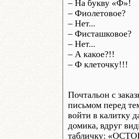
– На букву «Ф»!
– Фиолетовое?
– Нет...
– Фисташковое?
– Нет...
– А какое?!!
– Ф клеточку!!!
Почтальон с зака
письмом перед те
войти в калитку д
домика, вдруг вид
табличку: «ОСТ