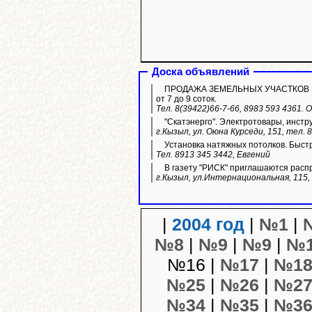
Доска объявлений
ПРОДАЖА ЗЕМЕЛЬНЫХ УЧАСТКОВ ИЖС. 
от 7 до 9 соток.
Тел. 8(39422)66-7-66, 8983 593 4361.
"Скатэнерго". Электротовары, инстр
г.Кызыл, ул. Оюна Курседи, 151, тел. 
Установка натяжных потолков. Быстр
Тел. 8913 345 3442, Евгений
В газету "РИСК" приглашаются расп
г.Кызыл, ул.Интернациональная, 115, 
|
2004 год
|
№1
|
№8
|
№9
|
№9
|
№
№16 |
№17
|
№1
№25
|
№26
|
№2
№34
|
№35
|
№3