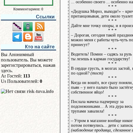
... особенно своего ... особенно н
* * *
Комментариев: 0
«Дедушка Мороз, выходи!» – кри
пританцовывая, дети около туалет
Ссылки
* * *
Дайте мне точку опоры, и я произ
* * *
– Дорогая, сегодня такой праздни
можно меня с работы чуть-чуть п
принесут?
Кто на сайте
* * *
Водитель! Помни – садясь за руль
Вы Анонимный
ты лезешь в карман государству!
пользователь. Вы можете
* * *
зарегистрироваться, нажав
В сердце грусть, в мозгах застой,
здесь
.
по одной?
(тост)
Гостей:
113
* * *
Пользователей:
0
Когда он вошёл, все сразу поняли,
пьян – у него пальто было застёгн
risk-tuva.info
собственное яйцо!
* * *
Послала мачеха падчерицу за
подснежниками... А эта дура весь
трупами завалила!
* * *
– Утром в магазине вообще никог
потом потянулись... дети с запис
(наблюдение продавца, сделанное 