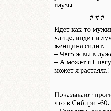
паузы.
# # #
Идет как-то мужи
улице, видит в лу
женщина сидит.
– Чего ж вы в луж
– А может я Снегу
может я растаяла!
Показывают прогн
что в Сибири -60.
– Говорят у вас т