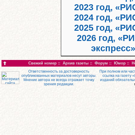
2023 год, «РИ
2024 год, «РИ
2025 год, «РИ
2026 год, «Р
экспресс
Свежий номер
::
Архив газеты
::
Форум
::
Юмор
::
Н
Ответственность за достоверность
При полном или час
опубликованных материалов несут авторы.
ссылка на газету 
Мнение автора не всегда отражает точку
изданий обязатель
зрения редакции.