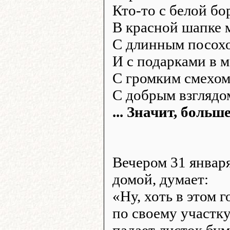
Кто-то с белой бо
В красной шапке 
С длинным посохо
И с подарками в м
С громким смехом
С добрым взглядом
... Значит, больш
Вечером 31 январ
домой, думает:
«Ну, хоть в этом 
по своему участку
падает листок бум