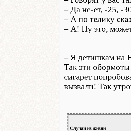
– Да не-ет, -25, -30
– А по телику ска
– А! Ну это, может
– Я детишкам на 
Так эти обормоты
сигарет попробов
вызвали! Так утр
Случай из жизни