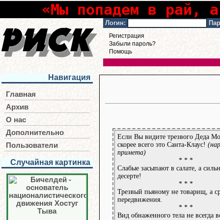
«Мы попадем в рай, а
Логин:
Пар
Регистрация
Забыли пароль?
Помощь
Навигация
Главная
Архив
О нас
Дополнительно
Если Вы видите трезвого Деда Мо
скорее всего это Санта-Клаус!
(на
Пользователи
примета)
* * *
Случайная картинка
Слабые засыпают в салате, а силь
десерте!
* * *
Трезвый пьяному не товарищ, а с
передвижения.
* * *
Вид обнаженного тела не всегда 