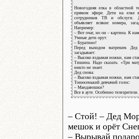
Новогодняя елка в областной т
прямом эфире. Дети на елке 
сотрудников ТВ и обслуги. 
объявляет всякие номера, зага
Например:
– Вот очаг, но он – картина. К нам
Умные дети орут:
– Буратино!
Перед выходом матрешек Дед 
загадывает:
– Высоко вздымая ножки, нам ста
Тишина. Надо сказать: «Три ма
никто не знает.
Дед снова:
– Высоко вздымая ножки, нам ста
Тонюсенький девчачий голос:
– Мандавошки?
Все в ауте. Особенно телезрители.
– Стой! – Дед Мор
мешок и орёт Сне
– Вырывай подаро