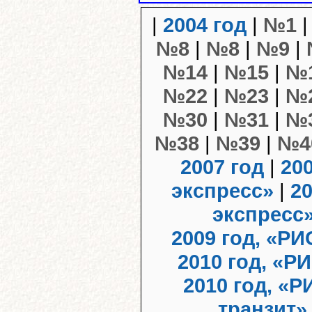
|
2004 год
|
№1
№8
|
№8
|
№9
|
№14
|
№15
|
№
№22
|
№23
|
№
№30
|
№31
|
№
№38
|
№39
|
№4
2007 год
|
20
экспресс»
|
20
экспресс
2009 год, «РИ
2010 год, «Р
2010 год, «
транзит»