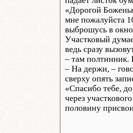
«Дорогой Боженька
мне пожалуйста 1
выброшусь в окно.
Участковый думае
ведь сразу вызову
– там полтинник. 
– На держи, – гов
сверху опять запи
«Спасибо тебе, д
через участкового
половину присвои