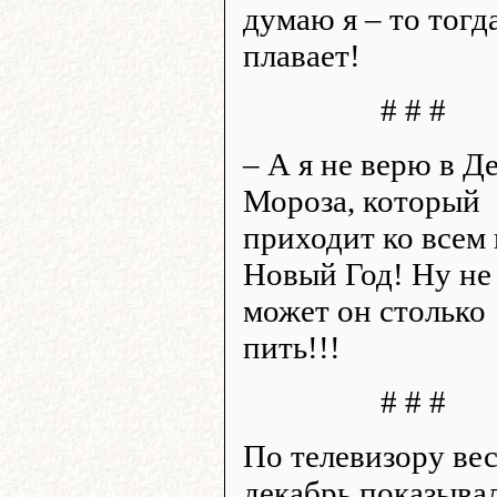
думаю я – то тогд
плавает!
# # #
– А я не верю в Д
Мороза, который
приходит ко всем 
Новый Год! Ну не
может он столько
пить!!!
# # #
По телевизору ве
декабрь показывал