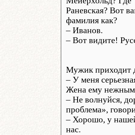
Мейерхольд? Где
Раневская? Вот в
фамилия как?
– Иванов.
– Вот видите! Рус
Мужик приходит д
– У меня серьезна
Жена ему нежным 
– Не волнуйся, д
проблема», говор
– Хорошо, у наше
нас.