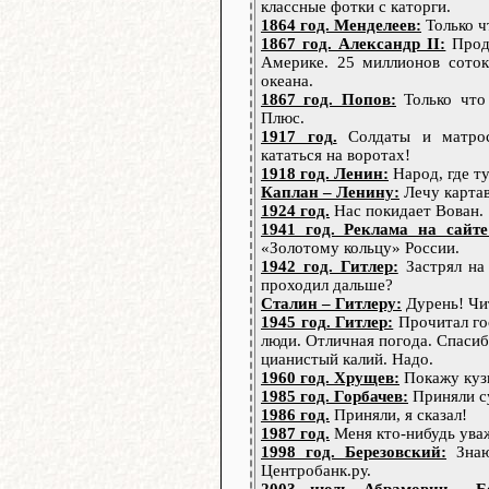
классные фотки с каторги.
1864 год. Менделеев:
Только ч
1867 год. Александр II:
Прода
Америке. 25 миллионов соток.
океана.
1867 год. Попов:
Только что
Плюс.
1917 год.
Солдаты и матрос
кататься на воротах!
1918 год. Ленин:
Народ, где 
Каплан – Ленину:
Лечу картав
1924 год.
Нас покидает Вован.
1941 год. Реклама на сайте
«Золотому кольцу» России.
1942 год. Гитлер:
Застрял на
проходил дальше?
Сталин – Гитлеру:
Дурень! Чит
1945 год. Гитлер:
Прочитал го
люди. Отличная погода. Спасиб
цианистый калий. Надо.
1960 год. Хрущев:
Покажу куз
1985 год. Горбачев:
Приняли су
1986 год.
Приняли, я сказал!
1987 год.
Меня кто-нибудь ува
1998 год. Березовский:
Знаю
Центробанк.ру.
2003, июль. Абрамович – Б