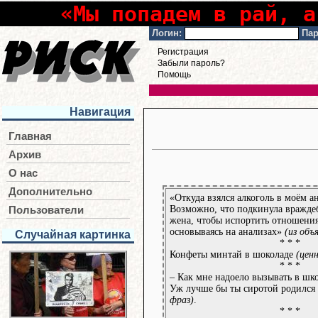
«Мы попадем в рай, а
Логин:
Пар
Регистрация
Забыли пароль?
Помощь
Навигация
Главная
Архив
О нас
Дополнительно
«Откуда взялся алкоголь в моём ан
Возможно, что подкинула вражде
Пользователи
жена, чтобы испортить отношения
основываясь на анализах»
(из объ
Случайная картинка
* * *
Конфеты минтай в шоколаде
(цен
* * *
– Как мне надоело вызывать в шк
Уж лучше бы ты сиротой родился
фраз)
.
* * *