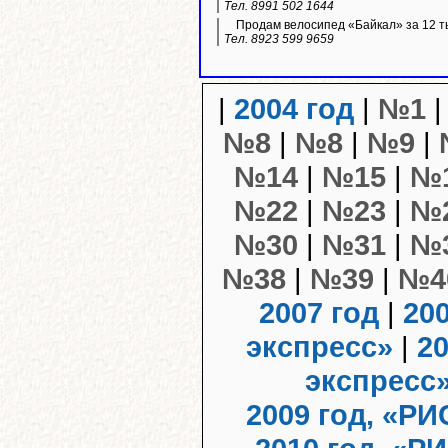
Тел. 8991 502 1644
Продам велосипед «Байкал» за 12 ты
Тел. 8923 599 9659
|
2004 год
|
№1
№8
|
№8
|
№9
|
№14
|
№15
|
№
№22
|
№23
|
№
№30
|
№31
|
№
№38
|
№39
|
№4
2007 год
|
20
экспресс»
|
20
экспресс
2009 год, «РИ