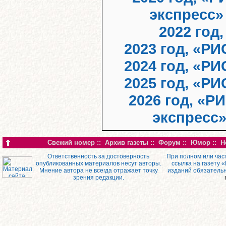
экспресс»
2022 год
2023 год, «РИ
2024 год, «РИ
2025 год, «РИ
2026 год, «Р
экспресс
Свежий номер
::
Архив газеты
::
Форум
::
Юмор
::
Н
Ответственность за достоверность
При полном или час
опубликованных материалов несут авторы.
ссылка на газету 
Мнение автора не всегда отражает точку
изданий обязатель
зрения редакции.