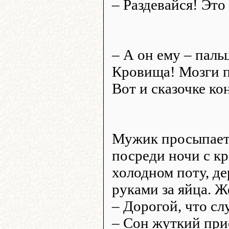
– Раздевайся! Это
– А он ему – паль
Кровища! Мозги по
Вот и сказочке ко
Мужик просыпает
посреди ночи с кр
холодном поту, д
руками за яйца. Ж
– Дорогой, что сл
– Сон жуткий при