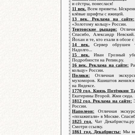
и сёстры, понеслася!
11 век.
Всем прюветы. Ыскренн
клёвые шрифты с ижицей.
13 век. Реклама на сайте:
«Золотому кольцу» России.
Тевтонские рыцари:
Отлична
Спасибо, Александр Невский
Йохан и те, кто ехали в обозе 
14 век.
Сервер обрушен та
Надолго...
15 век.
Иван Грозный уби
Подробности на Репин.ру.
16 век. Реклама на сайте:
Ра
кольцу» России.
Поляки:
Отличная экскурс
мухоморов. Кшиштов женился 
на Яндексе.
1770 год. Князь Потёмкин Т
Екатерины Второй. Жми сюда.
1812 год. Реклама на сайте:
Э
России.
Наполеон:
Отличная экскурс
«позажигали» в Москве. Спасиб
1825 год.
Чат Декабристы.ру 
Смотри ссылку.
1861 год. Декабристы:
Мы ве