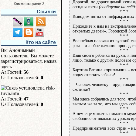
Дорогой, по дороге домой купи од
Комментариев: 2
сегодня гости
(сообщение на пейд
Ссылки
* * *
Выводим пятна от инфракрасных 
* * *
Приходите к нам на экстремально
открытых дверей». Городской Зоо
* * *
Волшебная палочка из русской ск
Кто на сайте
раза – и любое желание пропадает.
Вы Анонимный
* * *
Взяв своего ребенка на руки, я по
пользователь. Вы можете
лицо, только с другим половым 
зарегистрироваться, нажав
* * *
здесь
.
Картина Репина «приплыли» – всю
Гостей:
56
лодку отвязать забыли!
Пользователей:
0
* * *
– Человек человеку – друг, товари
risk-
скотина?!
tuva.info
* * *
Гостей:
47
Мы здесь собрались для того, что
выпьем же за то, что мы здесь соб
Пользователей:
0
* * *
А чем еще может заниматься мужч
свободное от школьных уроков вр
* * *
Предприниматели всех стран – на
* * *