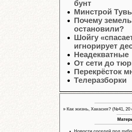
бунт
Минстрой Тувы
Почему земель
остановили?
Шойгу «спасае
игнорирует де
Неадекватные
От сети до тю
Перекрёсток м
Телеразборки
»
Как жизнь, Хакасия?
(№41, 20 
Матери
Новости соседей под рубр