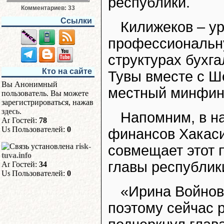
республики.
Комментариев: 33
Ссылки
Килижеков – у
профессиональну
структурах бухг
Кто на сайте
Тувы вместе с Ш
Вы Анонимный
местный минфин
пользователь. Вы можете
зарегистрироваться, нажав
здесь
.
Напомним, в н
Гостей:
78
Пользователей:
0
финансов Хакаси
risk-
совмещает этот 
tuva.info
главы республик
Гостей:
34
Пользователей:
0
«Ирина Войнов
поэтому сейчас р