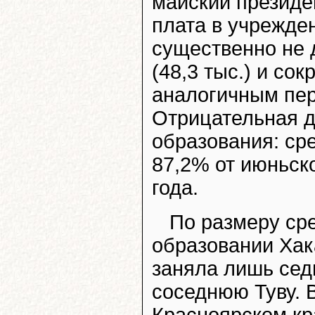
майский президе
плата в учрежден
существенно не 
(48,3 тыс.) и со
аналогичным пер
Отрицательная д
образования: сре
87,2% от июньск
года.
По размеру ср
образовании Хак
заняла лишь сед
соседнюю Туву. В