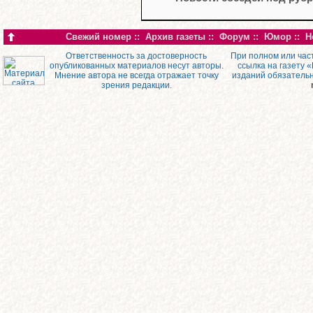
Свежий номер
::
Архив газеты
::
Форум
::
Юмор
::
Н
Ответственность за достоверность
При полном или час
опубликованных материалов несут авторы.
ссылка на газету 
Мнение автора не всегда отражает точку
изданий обязатель
зрения редакции.