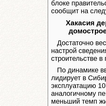
блоке правительс
сообщит на сле
Хакасия де
домострое
Достаточно ве
настрой сведени
строительстве в 
По динамике в
лидирует в Сиби
эксплуатацию 107
аналогичному пе
меньший темп жи