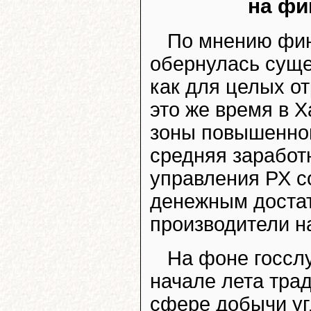
на фи
По мнению фин
обернулась сущ
как для целых от
это же время в 
зоны повышенног
средняя заработ
управления РХ с
денежным достат
производители на
На фоне госсл
начале лета тра
сфере добычи уг