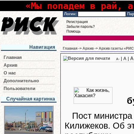
«Мы попадем в рай, а
Логин:
Пар
Регистрация
Забыли пароль?
Помощь
Навигация
Главная
->
Архив
->
Архив газеты «РИСК
Главная
A
|
A
|
A-
Архив
О нас
Дополнительно
Пользователи
б
Случайная картинка
Пост министра
Килижеков. Об э