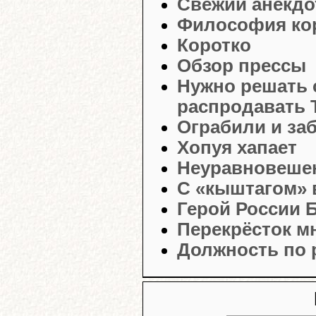
Свежий анекдо
Философия ко
Коротко
Обзор прессы
Нужно решать 
распродавать Т
Ограбили и за
Хопуя хапает
Неуравновешен
С «кыштагом» 
Герой России 
Перекрёсток м
Должность по 