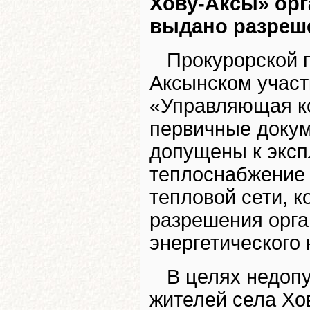
Хову-Аксы» орг
выдано разреше
Прокурорской п
Аксынском участ
«Управляющая ко
первичные докум
допущены к эксп
теплоснабжение 
тепловой сети, 
разрешения орга
энергетического 
В целях недоп
жителей села Хо