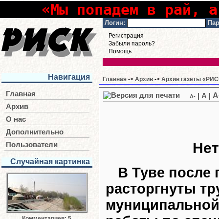
«Мы попадем в рай, а
Логин:
Пар
Регистрация
Забыли пароль?
Помощь
Навигация
Главная
->
Архив
->
Архив газеты «РИСК
Главная
A
|
A
|
A-
Архив
О нас
Дополнительно
Нет
Пользователи
Случайная картинка
В Туве после
расторгнуты тр
муниципальной
Комментариев: 5