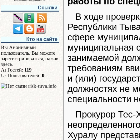
работы по спец
Ссылки
В ходе проверк
Республики Тыва
сфере муниципал
Кто на сайте
муниципальная с
Вы Анонимный
пользователь. Вы можете
занимаемой дол
зарегистрироваться, нажав
здесь
.
требованиям вви
Гостей:
119
Пользователей:
0
и (или) государ
risk-tuva.info
должностях не м
специальности не
Прокурор Тес-
неопределенного 
Хуралу представ