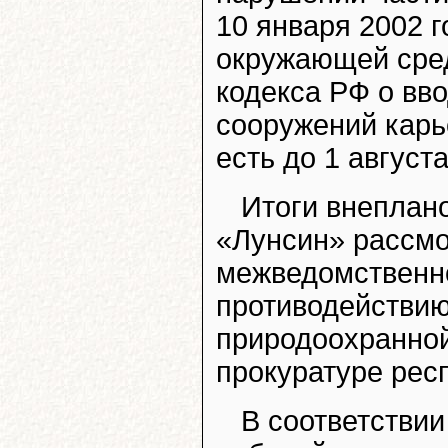
10 января 2002 
окружающей сред
кодекса РФ о вв
сооружений карь
есть до 1 август
Итоги внеплан
«Лунсин» рассмо
межведомственно
противодействи
природоохранной
прокуратуре респ
В соответстви