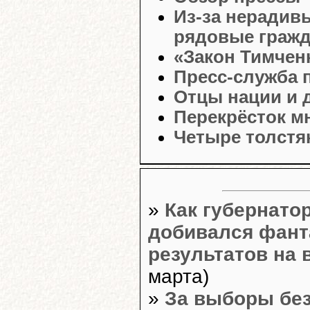
Из-за нерадив
рядовые граж
«Закон Тимчен
Пресс-служба 
Отцы нации и 
Перекрёсток м
Четыре толстяк
»
Как губернато
добивался фант
результатов на
марта)
»
За выборы бе