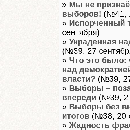
»
Мы не признаё
выборов!
(№41, 
»
Испорченный 
сентября)
»
Украденная н
(№39, 27 сентябр
»
Что это было:
над демократие
власти?
(№39, 27
»
Выборы – поза
впереди
(№39, 2
»
Выборы без в
итогов
(№38, 20 
»
Жадность фрае