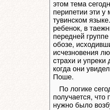
этом тема сегод
перипетии эти у 
тувинском языке.
ребенок, в таеж
передней группе 
обозе, исходивш
исчезновения лю
страхи и упреки
когда они увиде
Поше.
По логике сег
получается, что 
нужно было возб