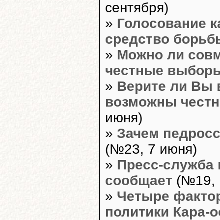
сентября)
»
Голосование к
средство борьб
»
Можно ли совм
честные выбор
»
Верите ли Вы в
возможны чест
июня)
»
Зачем педрос
(№23, 7 июня)
»
Пресс-служба
сообщает
(№19, 
»
Четыре факто
политики Кара-о