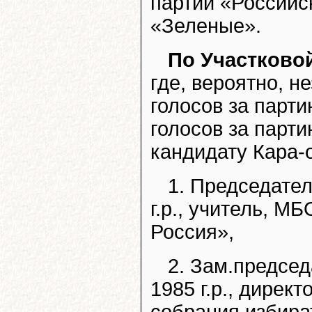
партии «Российс
«Зеленые».
По Участково
где, вероятно, 
голосов за пар
голосов за парт
кандидату Кара-о
1. Председате
г.р., учитель, 
Россия»,
2. Зам.председ
1985 г.р., дирек
собрания избира