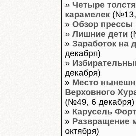
»
Четыре толстя
карамелек
(№13,
»
Обзор прессы
»
Лишние дети
(
»
Заработок на 
декабря)
»
Избирательны
декабря)
»
Место нынешн
Верховного Хур
(№49, 6 декабря)
»
Карусель Фор
»
Развращение 
октября)