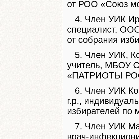
от РОО «Союз м
4. Член УИК Ир
специалист, ООО
от собрания изб
5. Член УИК, К
учитель, МБОУ С
«ПАТРИОТЫ РО
6. Член УИК Ко
г.р., индивидуа
избирателей по 
7. Член УИК Ма
врач-инфекциони