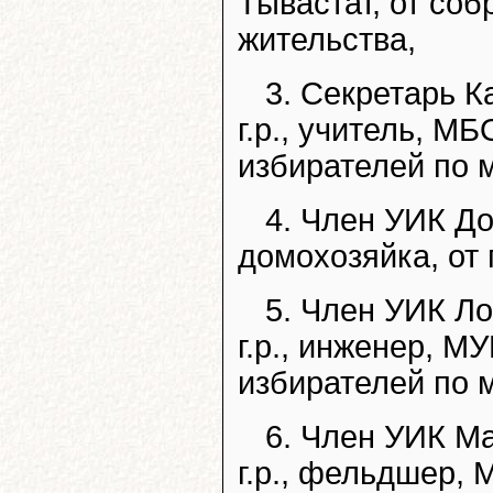
Тывастат, от соб
жительства,
3. Секретарь К
г.р., учитель, 
избирателей по 
4. Член УИК До
домохозяйка, от
5. Член УИК Л
г.р., инженер, М
избирателей по 
6. Член УИК М
г.р., фельдшер,