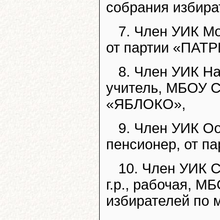
собрания избира
7. Член УИК Мо
от партии «ПА
8. Член УИК На
учитель, МБОУ С
«ЯБЛОКО»,
9. Член УИК Оо
пенсионер, от п
10. Член УИК 
г.р., рабочая, 
избирателей по 