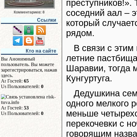
преступников!». 
соседний аал – 
Комментариев: 8
Ссылки
который случает
рядом.
В связи с этим
Кто на сайте
летние пастбища
Вы Анонимный
пользователь. Вы можете
Шаравии, тогда м
зарегистрироваться, нажав
здесь
.
Кунгуртуга.
Гостей:
65
Пользователей:
0
Дедушкина сем
risk-
одного мелкого р
tuva.info
Гостей:
53
меньше четырехс
Пользователей:
0
перекочевки с но
говорящим назва