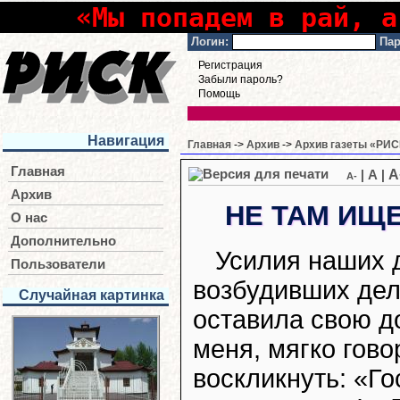
«Мы попадем в рай, а
Логин:
Пар
Регистрация
Забыли пароль?
Помощь
Навигация
Главная
->
Архив
->
Архив газеты «РИСК
Главная
A
|
A
|
A-
Архив
НЕ ТАМ ИЩЕ
О нас
Дополнительно
Усилия наших 
Пользователи
возбудивших дел
Случайная картинка
оставила свою д
меня, мягко гово
воскликнуть: «Го