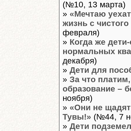
(№10, 13 марта)
»
«Мечтаю уехат
жизнь с чистого
февраля)
»
Когда же дети
нормальных ква
декабря)
»
Дети для посо
»
За что платим
образование – 
ноября)
»
«Они не щадят
Тувы!»
(№44, 7 н
»
Дети подземе