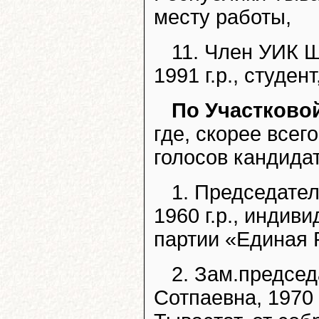
месту работы,
11. Член УИК 
1991 г.р., студен
По Участково
где, скорее всег
голосов кандида
1. Председате
1960 г.р., индив
партии «Единая 
2. Зам.предсе
Сотпаевна, 1970 