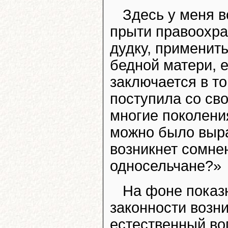
Здесь у меня 
прыти правоохра
дудку, применит
бедной матери, 
заключается в то
поступила со сво
многие поколения
можно было выра
возникнет сомнен
односельчане?»
На фоне показ
законности возн
естественный воп