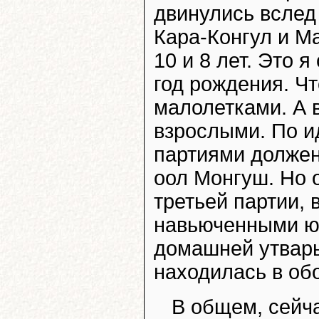
двинулись вслед
Кара-Конгул и Ма
10 и 8 лет. Это 
год рождения. Ч
малолетками. А 
взрослыми. По и
партиями должен
оол Монгуш. Но о
третьей партии, 
навьюченными ю
домашней утварь
находилась в обо
В общем, сейча