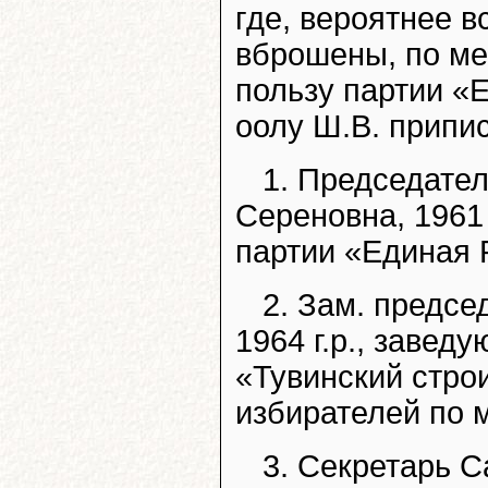
где, вероятнее в
вброшены, по ме
пользу партии «
оолу Ш.В. припис
1. Председате
Сереновна, 1961
партии «Единая 
2. Зам. предсе
1964 г.р., заве
«Тувинский стро
избирателей по 
3. Секретарь С