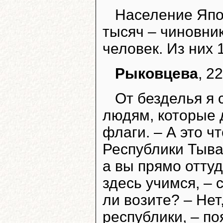
Население Япон
тысяч – чиновни
человек. Из них 
Рыковцева
, 2
От безделья я 
людям, которые 
флаги. – А это ч
Республики Тыва
а вы прямо оттуд
здесь учимся, – 
ли возите? – Не
республики, – по