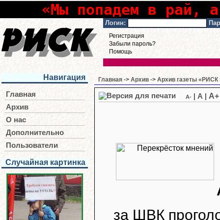
«Мы попадем в рай, а
Логин:
Пар
Регистрация
Забыли пароль?
Помощь
Навигация
Главная
->
Архив
->
Архив газеты «РИСК 
Главная
A+
|
A
|
A-
Архив
О нас
Дополнительно
Пользователи
Случайная картинка
за ШВК прогол