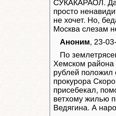
СУКАКАРАОЛ. Да
просто ненавиди
не хочет. Но, бед
Москва слезам н
Аноним
, 23-03
По землетрясен
Хемском района
рублей положил 
прокурора Скоро
присебекал, пом
ветхому жилью п
Ведягина. А наро