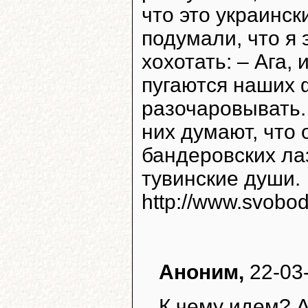
что это украинск
подумали, что я 
хохотать: – Ага,
пугаются наших ф
разочаровывать. 
них думают, что 
бандеровских лаз
тувинские души.
http://www.svobo
Аноним,
22-03
К чему идем? 