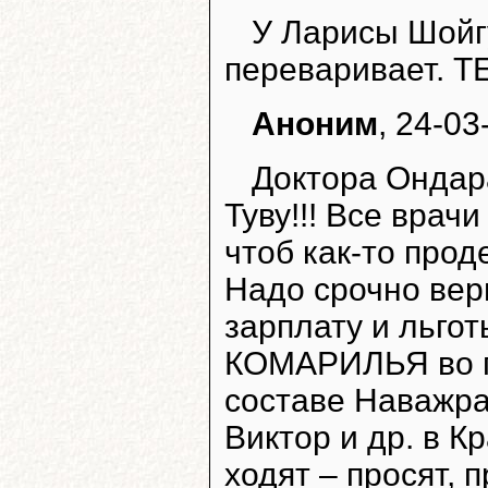
У Ларисы Шойгу
переваривает.
Аноним
, 24-03
Доктора Ондар
Туву!!! Все врач
чтоб как-то прод
Надо срочно вер
зарплату и льгот
КОМАРИЛЬЯ во г
составе Наважра
Виктор и др. в К
ходят – просят, 