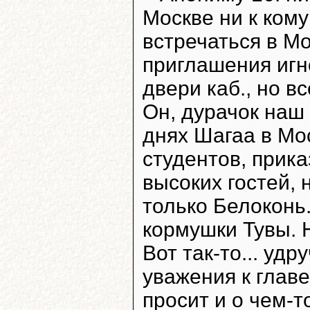
Москве ни к кому
встречаться в М
приглашения игно
двери каб., но в
Он, дурачок наш
днях Шагаа в Мос
студентов, прика
высоких гостей,
только Белоконь.
кормушки Тувы. 
Вот так-то... уд
уважения к главе
просит и о чем-то