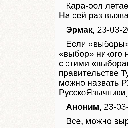
Кара-оол летае
На сей раз вызв
Эрмак
, 23-03-2
Если «выборы» 
«выбор» никого 
с этими «выборам
правительстве Т
можно назвать Р
РусскоЯзычники,
Аноним
, 23-03
Все, можно вы