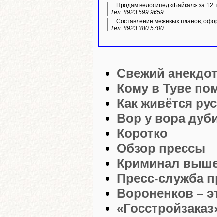
Продам велосипед «Байкал» за 12 т
Тел. 8923 599 9659
Составление межевых планов, офор
Тел. 8923 380 5700
Свежий анекдо
Кому в Туве по
Как живётся ру
Вор у вора дуб
Коротко
Обзор прессы
Криминал выше
Пресс-служба 
Вороненков – э
«Госстройзаказ