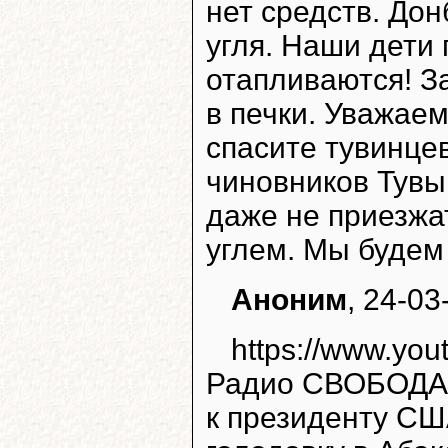
нет средств. Дон
угля. Наши дети
отапливаются! З
в печки. Уважае
спасите тувинце
чиновников Тувы
даже не приезжа
углем. Мы будем
Аноним
, 24-03
https://www.y
Радио СВОБОДА.
к президенту СШ