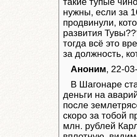
такие тупые чин
нужны, если за 1
продвинули, кот
развития Тувы??
тогда всё это в
за должность, ко
Аноним
, 22-03
В Шагонаре ста
деньги на авари
после землетрясе
скоро за тобой п
млн. рублей Кар
вплотную, видим