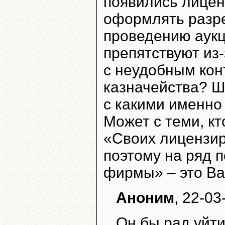
появились лице
оформлять разр
проведению аукц
препятствуют из
с неудобным кон
казначейства? Ш
с какими именно
Может с теми, к
«Своих лицензир
поэтому на ряд 
фирмы» – это Ва
Аноним
, 22-03
Он бы рад уйти 