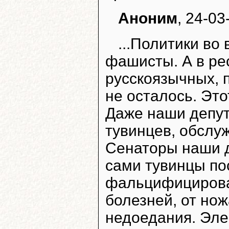
Аноним
, 24-03
...Политики во 
фашисты. А в рес
русскоязычных, п
не осталось. Это
Даже наши депут
тувинцев, обслу
Сенаторы наши 
сами тувинцы по
фальцифицирова
болезней, от нож
недоедания. Эле