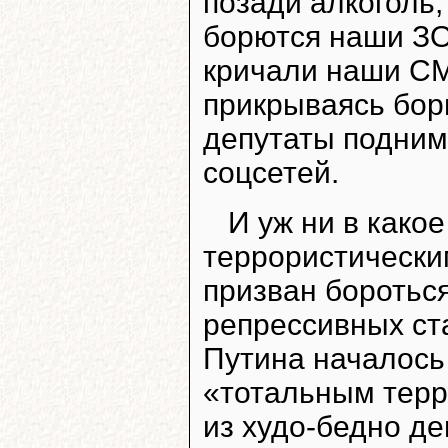
позади алкоголь,
борются наши ЗО
кричали наши СМ
прикрываясь бор
депутаты подним
соцсетей.
И уж ни в какое
террористически
призван боротьс
репрессивных ст
Путина началось
«тотальным терр
из худо-бедно де