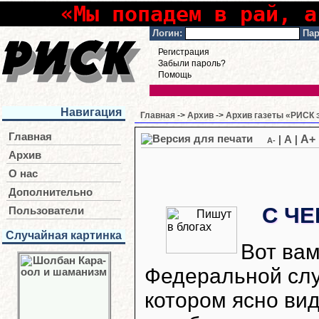
«Мы попадем в рай, а
Логин:
Пар
Регистрация
Забыли пароль?
Помощь
Навигация
Главная
->
Архив
->
Архив газеты «РИСК э
Главная
A+
|
A
|
A-
Архив
О нас
Дополнительно
С Ч
Пользователи
Случайная картинка
Вот ва
Федеральной слу
котором ясно вид