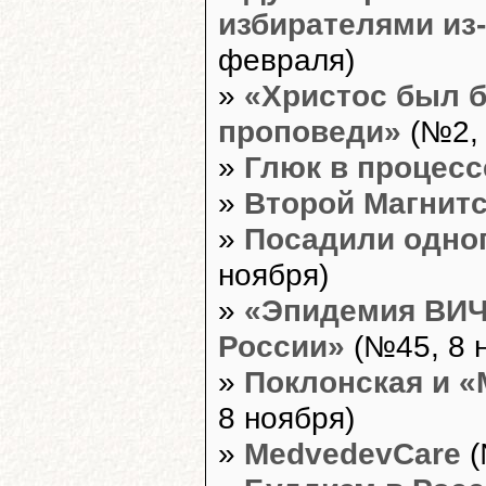
избирателями из-
февраля)
»
«Христос был б
проповеди»
(№2, 
»
Глюк в процесс
»
Второй Магнит
»
Посадили одно
ноября)
»
«Эпидемия ВИЧ
России»
(№45, 8 
»
Поклонская и «
8 ноября)
»
MedvedevCare
(