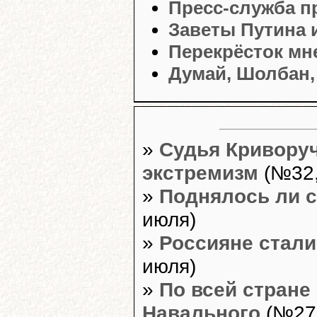
Пресс-служба п
Заветы Путина 
Перекрёсток мн
Думай, Шолбан, 
»
Судья Криворуч
экстремизм
(№32,
»
Поднялось ли с
июля)
»
Россияне стал
июля)
»
По всей стран
Навального
(№27,