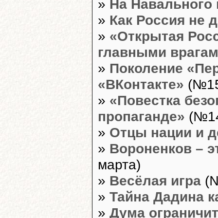
»
На Навального
»
Как Россия не 
»
«Открытая Рос
главными врага
»
Поколение «Пер
«ВКонтакте»
(№15
»
«Повестка безо
пропаганде»
(№14
»
Отцы нации и 
»
Вороненков – э
марта)
»
Весёлая игра
(№
»
Тайна Дадина к
»
Дума ограничит