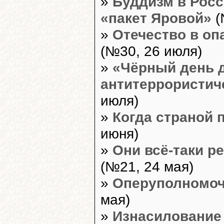
»
Буддизм в Росс
«пакет Яровой»
(
»
Отечество в оп
(№30, 26 июля)
»
«Чёрный день д
антитеррористич
июля)
»
Когда страной 
июня)
»
Они всё-таки р
(№21, 24 мая)
»
Оперуполномоч
мая)
»
Изнасилование