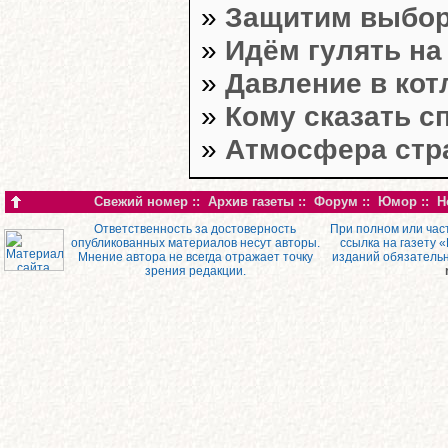
»
Защитим выборы
»
Идём гулять на
»
Давление в кот
»
Кому сказать с
»
Атмосфера стр
Свежий номер
::
Архив газеты
::
Форум
::
Юмор
::
Н
Ответственность за достоверность
При полном или час
опубликованных материалов несут авторы.
ссылка на газету 
Мнение автора не всегда отражает точку
изданий обязатель
зрения редакции.