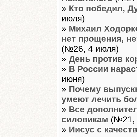
»
Кто победил, Д
июля)
»
Михаил Ходорко
нет прощения, не
(№26, 4 июля)
»
День против ко
»
В России нарас
июня)
»
Почему выпускн
умеют лечить бо
»
Все дополните
силовикам
(№21, 
»
Иисус с качест