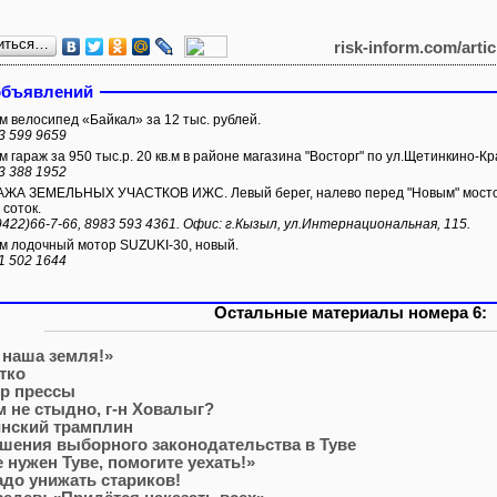
иться…
risk-inform.com/arti
объявлений
 велосипед «Байкал» за 12 тыс. рублей.
3 599 9659
 гараж за 950 тыс.р. 20 кв.м в районе магазина "Восторг" по ул.Щетинкино-Кр
3 388 1952
А ЗЕМЕЛЬНЫХ УЧАСТКОВ ИЖС. Левый берег, налево перед "Новым" мостом.
 соток.
9422)66-7-66, 8983 593 4361. Офис: г.Кызыл, ул.Интернациональная, 115.
 лодочный мотор SUZUKI-30, новый.
1 502 1644
Остальные материалы номера 6:
 наша земля!»
тко
р прессы
м не стыдно, г-н Ховалыг?
нский трамплин
шения выборного законодательства в Туве
е нужен Туве, помогите уехать!»
адо унижать стариков!