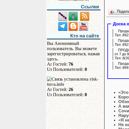
Ссылки
Подел
Доска 
Продам
Тел. 892
Кто на сайте
Продам
Вы Анонимный
Тел. 892
пользователь. Вы можете
ПРОДАЖ
зарегистрироваться, нажав
от 7 до 9
Тел. 8(3
здесь
.
Гостей:
76
Продам
Тел. 899
Пользователей:
0
risk-
tuva.info
Гостей:
26
«Это
Пользователей:
0
Коро
Обзо
А ва
Сочи
Нару
«Я н
Не н