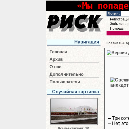
«Мы попаде
Логин:
Регистраци
Забыли па
Помощь
Навигация
Главная
->
А
Главная
Архив
О нас
Дополнительно
Пользователи
Случайная картинка
– Три сот
– Нет, эт
Комментариев: 10