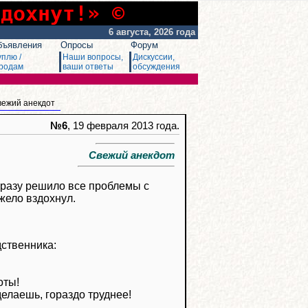
сдохнут!» ©
6 августа, 2026 года
бъявления
Опросы
Форум
уплю /
Наши вопросы,
Дискуссии,
родам
ваши ответы
обсуждения
вежий анекдот
№6
, 19 февраля 2013 года.
Свежий анекдот
 сразу решило все проблемы с
жело вздохнул.
дственника:
оты!
делаешь, гораздо труднее!