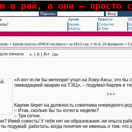
м в рай, а они – просто 
Пароль:
Архив
Новости
О
я
роль?
Архив
События
К
газеты
в Туве
П
рхив
->
Архив газеты «РИСК экспресс» за 2013 год
->
№ 6, 19 февраля
-> С
A+
|
A
|
A-
12pt
«А вот если бы метеорит упал на Хову-Аксы, это бы
ликвидацией аварии на ТЭЦ», – подумал Карлик и тя
* * *
Карлик берет на должность советника очередного ро
– Итак, сколько бы ты хотел в неделю?
– Три сотни.
ни? Имей совесть! У тебя нет ни образования, ни опыта раб
о ты подумай: работать, когда понятия не имеешь о том, что 