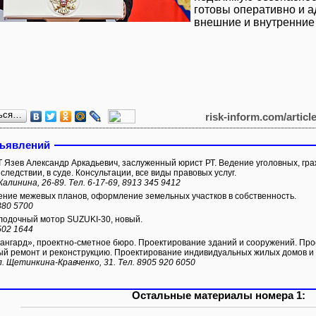
готовы оперативно и а
внешние и внутренние 
ься…
risk-inform.com/articl
бъявлений
Язев Александр Аркадьевич, заслуженный юрист РТ. Ведение уголовных, гра
следствии, в суде. Консультации, все виды правовых услуг.
Калинина, 26-89. Тел. 6-17-69, 8913 345 9412
ние межевых планов, оформление земельных участков в собственность.
380 5700
одочный мотор SUZUKI-30, новый.
502 1644
нгард», проектно-сметное бюро. Проектирование зданий и сооружений. Про
ый ремонт и реконструкцию. Проектирование индивидуальных жилых домов и 
л. Щетинкина-Кравченко, 31. Тел. 8905 920 6050
Остальные материалы номера 1: