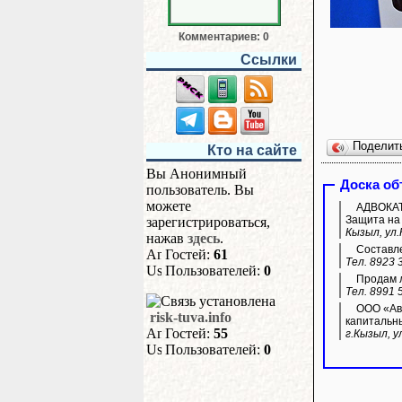
Комментариев: 0
Ссылки
Поделит
Кто на сайте
Вы Анонимный
Доска о
пользователь. Вы
можете
АДВОКАТ 
Защита на 
зарегистрироваться,
Кызыл, ул.
нажав
здесь
.
Составле
Гостей:
61
Тел. 8923 
Пользователей:
0
Продам л
Тел. 8991 
ООО «Ава
risk-tuva.info
капитальн
Гостей:
55
г.Кызыл, у
Пользователей:
0