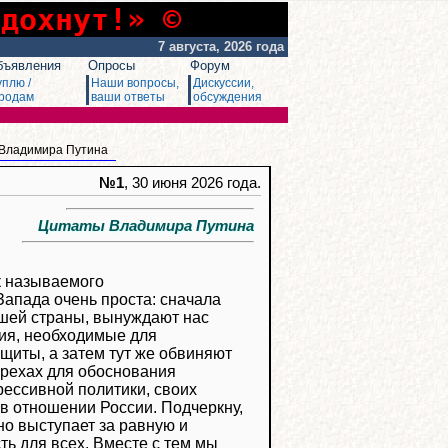
сдохнут!» ©
7 августа, 2026 года
бъявления
Опросы
Форум
уплю /
Наши вопросы,
Дискуссии,
родам
ваши ответы
обсуждения
 Владимира Путина
№1
, 30 июня 2026 года.
Цитаты Владимира Путина
к называемого
апада очень проста: сначала
ашей страны, вынуждают нас
ия, необходимые для
щиты, а затем тут же обвиняют
грехах для обоснования
ессивной политики, своих
в отношении России. Подчеркну,
о выступает за равную и
ь для всех. Вместе с тем мы