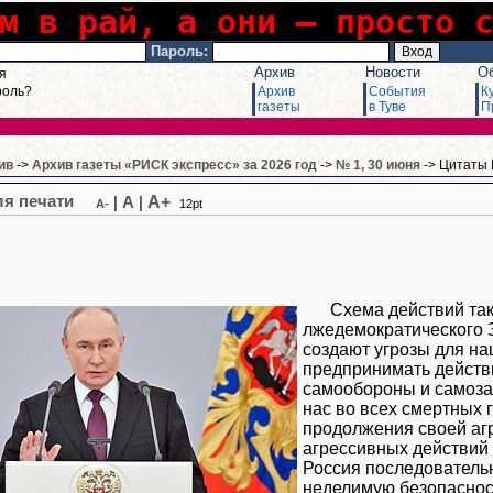
м в рай, а они – просто 
Пароль:
Архив
Новости
О
я
роль?
Архив
События
К
газеты
в Туве
П
ив
->
Архив газеты «РИСК экспресс» за 2026 год
->
№ 1, 30 июня
-> Цитаты
A+
|
A
|
A-
12pt
Схема действий та
лжедемократического З
создают угрозы для н
предпринимать действ
самообороны и самоза
нас во всех смертных 
продолжения своей агр
агрессивных действий 
Россия последовательн
неделимую безопасност