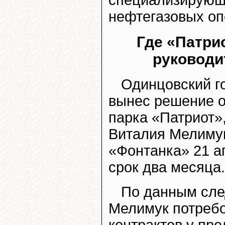
специализирующ
нефтегазовых оп
Где «Патри
руководи
Одинцовский г
вынес решение о
парка «Патриот»
Виталия Мелимук
«Фонтанка» 21 а
срок два месяца.
По данным след
Мелимук потребо