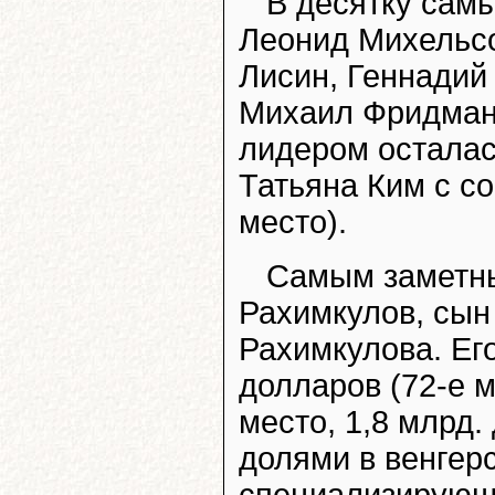
В десятку сам
Леонид Михельс
Лисин, Геннадий
Михаил Фридман
лидером осталас
Татьяна Ким с со
место).
Самым заметны
Рахимкулов, сын
Рахимкулова. Его
долларов (72-е м
место, 1,8 млрд
долями в венгер