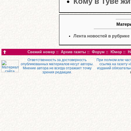
Кому в Туве ж
Матери
Лента новостей в рубрике
Свежий номер
::
Архив газеты
::
Форум
::
Юмор
::
Н
Ответственность за достоверность
При полном или час
опубликованных материалов несут авторы.
ссылка на газету 
Мнение автора не всегда отражает точку
изданий обязатель
зрения редакции.