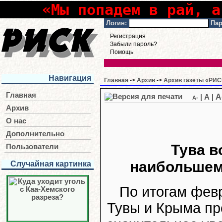
«Мы попадем в рай, а
Логин:
Пар
Регистрация
Забыли пароль?
Помощь
Навигация
Главная
->
Архив
->
Архив газеты «РИСК
Главная
A
|
A
|
A-
Архив
О нас
Дополнительно
Тува в
Пользователи
наибольшему
Случайная картинка
По итогам фев
Тувы и Крыма п