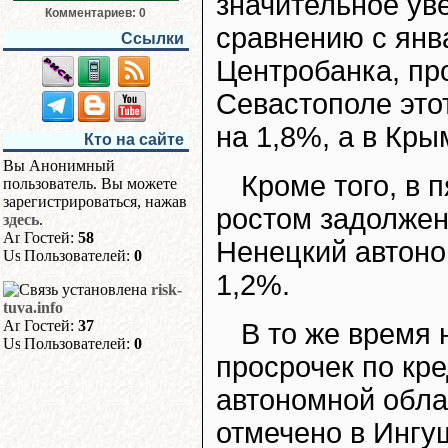
значительное ув
Комментариев: 0
сравнению с янв
Ссылки
Центробанка, пр
Севастополе этот
на 1,8%, а в Кры
Кто на сайте
Вы Анонимный
Кроме того, в 
пользователь. Вы можете
зарегистрироваться, нажав
ростом задолжен
здесь
.
Гостей:
58
Ненецкий автоно
Пользователей:
0
1,2%.
risk-
tuva.info
Гостей:
37
В то же время
Пользователей:
0
просрочек по кр
автономной обла
отмечено в Ингу