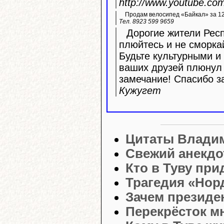
http://www.youtube.c
Продам велосипед «Байкал» за 12 
Тел. 8923 599 9659
Дорогие жители Респ
плюйтесь и не сморка
Будьте культурными и 
ваших друзей плюнул 
замечание! Спасибо з
Кужугет
Цитаты Влади
Свежий анекдо
Кто в Туву при
Трагедия «Нор
Зачем президе
Перекрёсток м