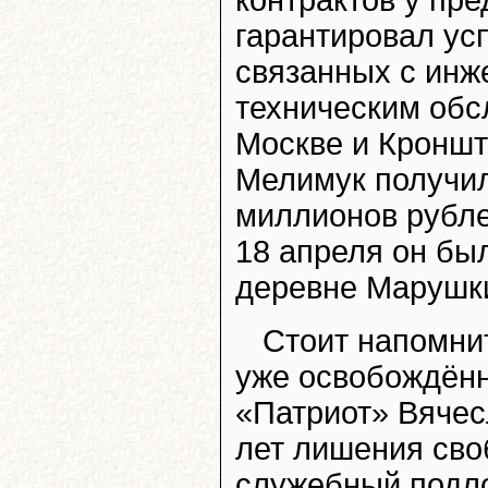
контрактов у пр
гарантировал ус
связанных с инж
техническим обс
Москве и Кроншта
Мелимук получил
миллионов рубле
18 апреля он бы
деревне Марушки
Стоит напомнит
уже освобождённ
«Патриот» Вячес
лет лишения сво
служебный подл