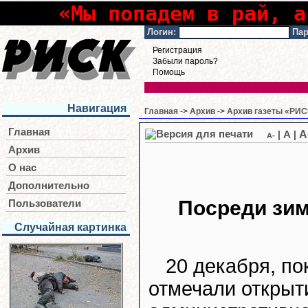
«Мы попадем в рай, а
Логин:
Пар
Регистрация
Забыли пароль?
Помощь
Навигация
Главная
->
Архив
->
Архив газеты «РИСК
Главная
A
|
A
|
A-
Архив
О нас
Дополнительно
Посреди зи
Пользователи
Случайная картинка
20 декабря, по
отмечали открыт