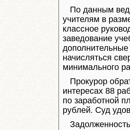
По данным вед
учителям в разм
классное руково
заведование уче
дополнительные 
начисляться све
минимального ра
Прокурор обрат
интересах 88 ра
по заработной п
рублей. Суд удо
Задолженность