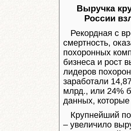
Выручка кр
России вз
Рекордная с в
смертность, ока
похоронных комп
бизнеса и рост в
лидеров похорон
заработали 14,87
млрд., или 24% б
данных, которые
Крупнейший по
– увеличило выру