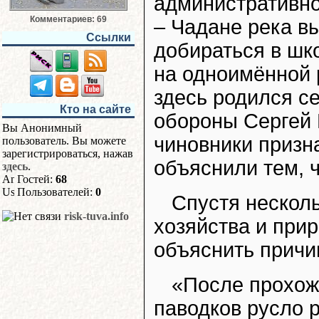
административно
Комментариев: 69
– Чадане река в
Ссылки
добираться в шко
на одноимённой р
здесь родился с
Кто на сайте
обороны Сергей 
Вы Анонимный
чиновники призн
пользователь. Вы можете
зарегистрироваться, нажав
объяснили тем, ч
здесь
.
Гостей:
68
Пользователей:
0
Спустя нескол
risk-tuva.info
хозяйства и при
объяснить причи
«После прохож
паводков русло 