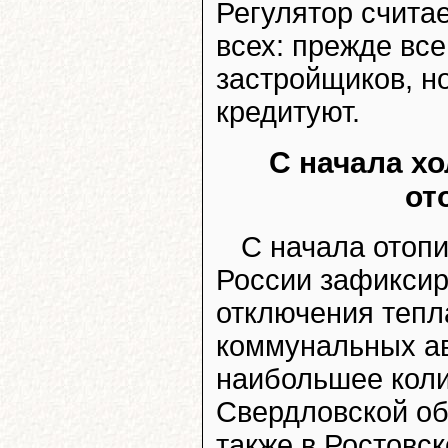
Регулятор считае
всех: прежде все
застройщиков, но
кредитуют.
С начала х
от
С начала отопи
России зафиксир
отключения тепл
коммунальных ав
наибольшее коли
Свердловской об
также в Ростовск