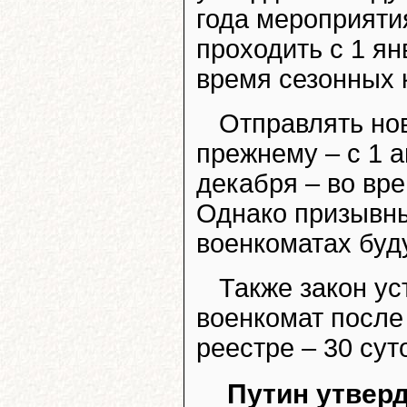
года мероприяти
проходить с 1 ян
время сезонных 
Отправлять нов
прежнему – с 1 а
декабря – во вре
Однако призывны
военкоматах буду
Также закон ус
военкомат после
реестре – 30 сут
Путин утверд