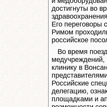
и медоборудован
достигнуты во в
здравоохранени
Его переговоры 
Римом проходили
российское посо
Во время поез
медучреждений, 
клинику в Вонсан
представителями
Российские спе
делегацию, озна
площадками и ап
возможности сов