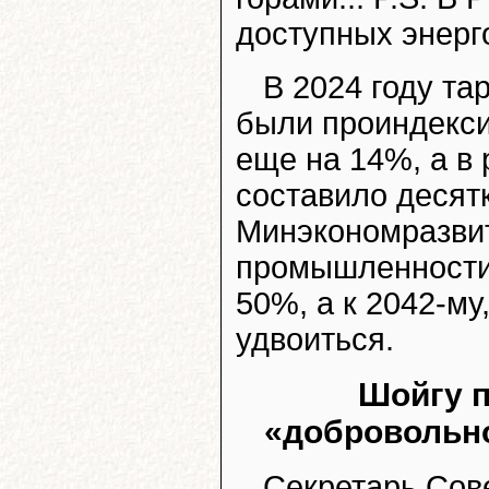
доступных энерг
В 2024 году та
были проиндекси
еще на 14%, а в
составило десят
Минэкономразвит
промышленности 
50%, а к 2042-му
удвоиться.
Шойгу 
«добровольно
Секретарь Сов