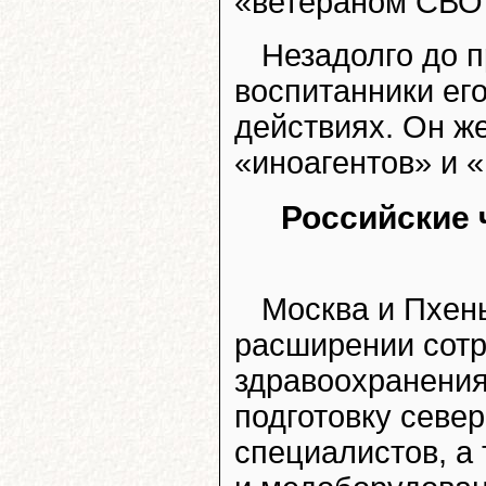
«ветераном СВО 
Незадолго до п
воспитанники ег
действиях. Он ж
«иноагентов» и «
Российские 
Москва и Пхен
расширении сотр
здравоохранения
подготовку севе
специалистов, а 