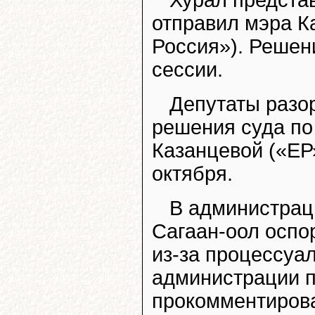
Хурал предста
отправил мэра К
Россия»). Решен
сессии.
Депутаты разор
решения суда по
Казанцевой («ЕР»
октября.
В администрац
Сагаан-оол оспо
из-за процессуа
администрации п
прокомментирова