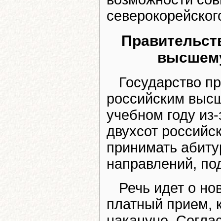
северокорейског
Правительств
высшему
Государство пр
российским выс
учебном году из
двухсот российс
принимать абиту
направлений, по
Речь идет о но
платный прием, 
накануне. Согла