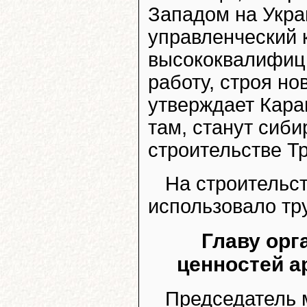
Западом на Укра
управленческий 
высококвалифиц
работу, строя н
утверждает Караг
там, станут сиби
строительстве Т
На строительст
использовало тр
Главу орг
ценностей а
Председатель 