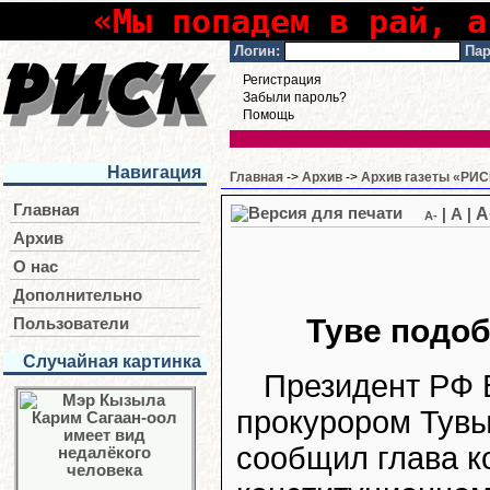
«Мы попадем в рай, а
Логин:
Пар
Регистрация
Забыли пароль?
Помощь
Навигация
Главная
->
Архив
->
Архив газеты «РИСК
Главная
A
|
A
|
A-
Архив
О нас
Дополнительно
Туве подоб
Пользователи
Случайная картинка
Президент РФ 
прокурором Тувы
сообщил глава к