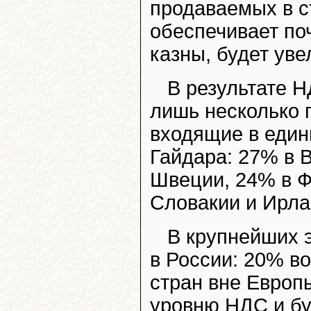
продаваемых в с
обеспечивает по
казны, будет ув
В результате 
лишь несколько 
входящие в един
Гайдара: 27% в В
Швеции, 24% в Ф
Словакии и Ирла
В крупнейших 
в России: 20% в
стран вне Европ
уровню НДС и бу