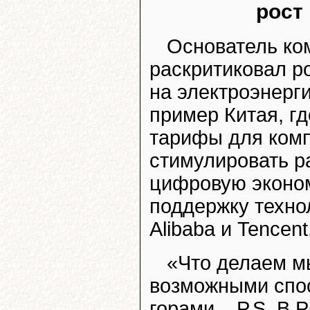
рост
Основатель ко
раскритиковал р
на электроэнерги
пример Китая, гд
тарифы для комп
стимулировать р
цифровую эконом
поддержку техно
Alibaba и Tencent
«Что делаем м
возможными спос
горами... P.S. В 