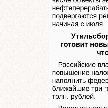
числе объекты эн
нефтеперерабат
подвергаются ре
начиная с июля.
Утильсбор
готовит нов
чт
Российские вла
повышение налог
наполнить федер
ближайшие три г
трлн. рублей.