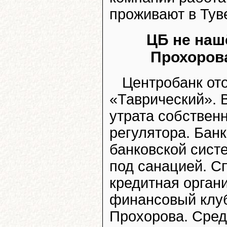
проживают в Тув
ЦБ не наш
Прохорова
Центробанк от
«Таврический». 
утрата собствен
регулятора. Банк
банковской сист
под санацией. С
кредитная орга
финансовый клу
Прохорова. Сре