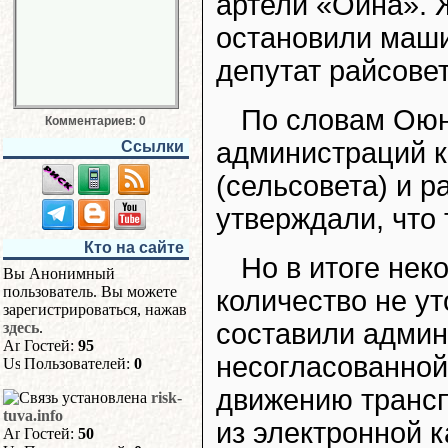
артели «Ойна». 
остановили маши
депутат райсове
По словам Оюн
Комментариев: 0
администраций к
Ссылки
(сельсовета) и 
утверждали, что 
Кто на сайте
Но в итоге нек
Вы Анонимный
пользователь. Вы можете
количество не ут
зарегистрироваться, нажав
составили админ
здесь
.
Гостей:
95
несогласованной
Пользователей:
0
движению транспо
risk-
tuva.info
из электронной 
Гостей:
50