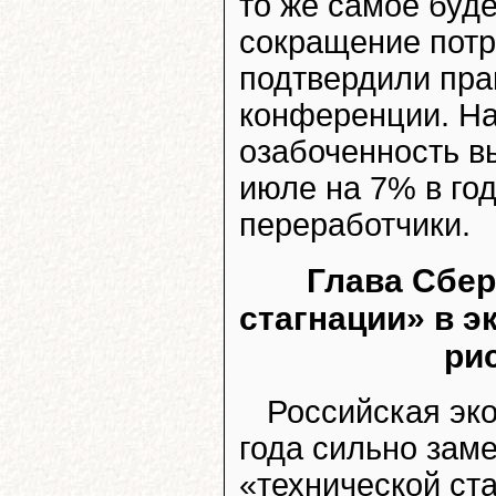
то же самое буде
сокращение потр
подтвердили пра
конференции. Н
озабоченность в
июле на 7% в го
переработчики.
Глава Сбер
стагнации» в э
ри
Российская эк
года сильно зам
«технической ст