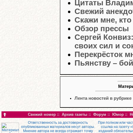
Цитаты Влади
Свежий анекдо
Скажи мне, кто 
Обзор прессы
Сергей Конвиз
своих сил и с
Перекрёсток м
Пьянству – бо
Матери
Лента новостей в рубрике
Свежий номер
::
Архив газеты
::
Форум
::
Юмор
::
Н
Ответственность за достоверность
При полном или час
опубликованных материалов несут авторы.
ссылка на газету 
Мнение автора не всегда отражает точку
изданий обязатель