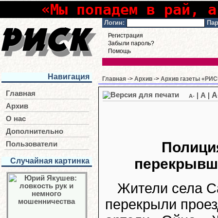
«Мы попадем в рай, а
Логин:
Пар
Регистрация
Забыли пароль?
Помощь
Навигация
Главная
->
Архив
->
Архив газеты «РИСК
Главная
A
|
A
|
A-
Архив
О нас
Дополнительно
Полици
Пользователи
перекрывш
Случайная картинка
Жители села С
перекрыли прое