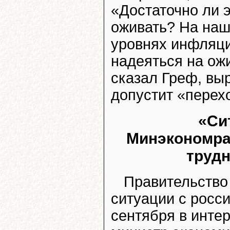
«Достаточно ли э
оживать? На наш
уровнях инфляци
надеяться на ож
сказал Греф, вы
допустит «перех
«Си
Минэкономра
трудн
Правительство
ситуации с росси
сентября в инте