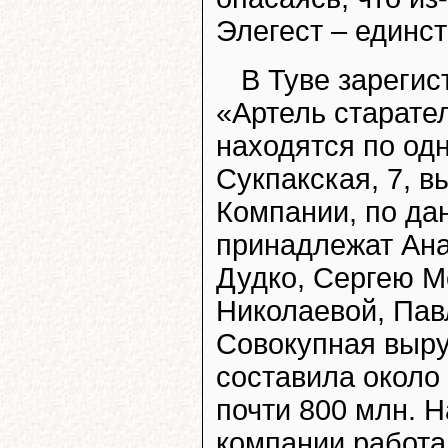
Элегест – единс
В Туве зареги
«Артель старате
находятся по од
Сукпакская, 7, 
Компании, по да
принадлежат Ана
Дудко, Сергею М
Николаевой, Пав
Совокупная выру
составила около 
почти 800 млн. Н
компании работа