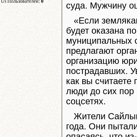
Пользователей:
0
суда. Мужчину о
«Если земляка
будет оказана п
муниципальных о
предлагают орга
организацию юри
пострадавших. У
как вы считаете
люди до сих пор 
соцсетях.
Жители Сайлыг
года. Они пытали
опасаясь, что из