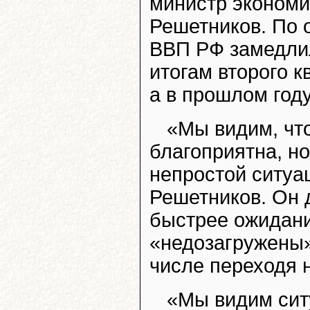
министр экономи
Решетников. По 
ВВП РФ замедлили
итогам второго 
а в прошлом году
«Мы видим, чт
благоприятна, но
непростой ситуац
Решетников. Он 
быстрее ожидан
«недозагружены»
числе переходя 
«Мы видим сит