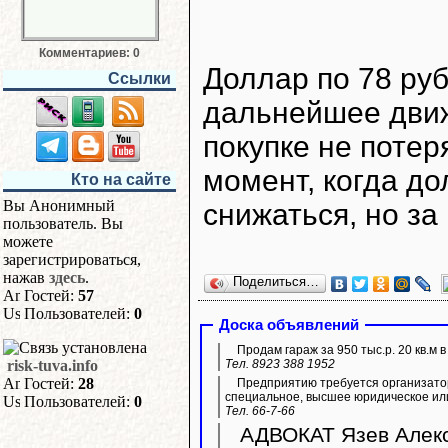
Комментариев: 0
Доллар по 78 руб
Ссылки
дальнейшее движ
покупке не потер
момент, когда д
Кто на сайте
Вы Анонимный
снижаться, но за
пользователь. Вы
можете
зарегистрироваться,
нажав
здесь
.
Поделиться…
Гостей:
57
Пользователей:
0
Доска объявлений
Продам гараж за 950 тыс.р. 20 кв.м 
risk-tuva.info
Тел. 8923 388 1952
Гостей:
28
Предприятию требуется организато
специальное, высшее юридическое ил
Пользователей:
0
Тел. 66-7-66
АДВОКАТ Язев Алекс