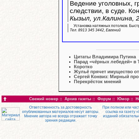
Ведение уголовных, г
следствии, в суде. Ко
Кызыл, ул.Калинина, 2
Установка натяжных потолков. Быстр
Тел. 8913 345 3442, Евгений
Цитаты Владимира Путина
Парад «чёрных лебедей» в 
Коротко
Жульё прячет имущество о
Сергей Конвиз: Мирный про
Перекрёсток мнений
Свежий номер
::
Архив газеты
::
Форум
::
Юмор
::
Н
Ответственность за достоверность
При полном или час
опубликованных материалов несут авторы.
ссылка на газету 
Мнение автора не всегда отражает точку
изданий обязатель
зрения редакции.