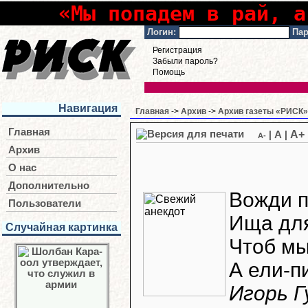
«Мы попадем в рай, а
Логин:
Пар
Регистрация
Забыли пароль?
Помощь
Навигация
Главная
->
Архив
->
Архив газеты «РИСК» 
Главная
A+
|
A
|
A-
Архив
О нас
Дополнительно
Вожди п
Пользователи
Ища для
Случайная картинка
Чтоб мы
А ели-п
Игорь 