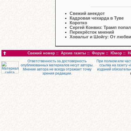
Свежий анекдот
Кадровая чехарда в Туве
Коротко
Сергей Конвиз: Трамп попал
Перекрёсток мнений
Ховалыг и Шойгу: От любви 
Свежий номер
::
Архив газеты
::
Форум
::
Юмор
::
Н
Ответственность за достоверность
При полном или час
опубликованных материалов несут авторы.
ссылка на газету 
Мнение автора не всегда отражает точку
изданий обязатель
зрения редакции.