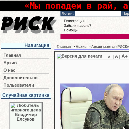
«Мы попадем в рай, а
Логин:
Пар
Регистрация
Забыли пароль?
Помощь
Навигация
Главная
->
Архив
->
Архив газеты «РИСК» 
Главная
A+
|
A
|
A-
Архив
О нас
Дополнительно
Пользователи
Случайная картинка