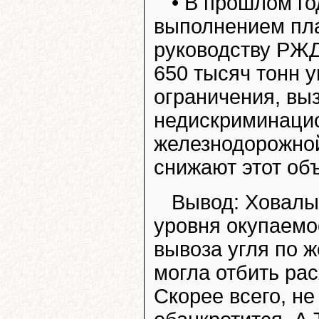
• В прошлом го
выполнением пла
руководству РЖД
650 тысяч тонн у
ограничения, вы
недискриминацио
железнодорожной
снижают этот об
Вывод: Ховалыг
уровня окупаемо
вывоза угля по 
могла отбить рас
Скорее всего, не