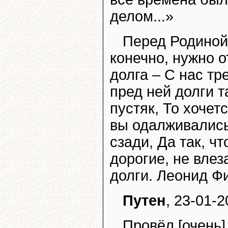
делом...»
Перед Родиной,
конечно, нужно о
долга – С нас тр
пред ней долги т
пустяк, То хочет
вы одалживались 
сзади, Да так, чт
дорогие, не влез
долги. Леонид Ф
Путен
, 23-01-2
Провёл [очень]