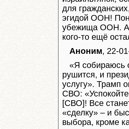
для гражданских
эгидой ООН! По
убежища ООН. А
кого-то ещё ост
Аноним
, 22-01
«Я собираюсь о
рушится, и през
услугу». Трамп 
СВО: «Успокойте
[СВО]! Все стане
«сделку» – и быс
выбора, кроме ка