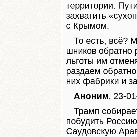
территории. Пут
захватить «сухо
с Крымом.
То есть, всё?
шников обратно 
льготы им отме
раздаем обратно
них фабрики и з
Аноним
, 23-01
Трамп собирае
побудить Россию
Саудовскую Арав