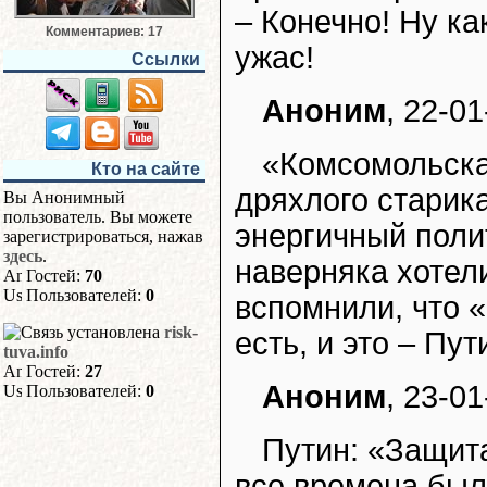
– Конечно! Ну ка
Комментариев: 17
ужас!
Ссылки
Аноним
, 22-01
«Комсомольска
Кто на сайте
дряхлого старик
Вы Анонимный
пользователь. Вы можете
энергичный поли
зарегистрироваться, нажав
здесь
.
наверняка хотел
Гостей:
70
Пользователей:
0
вспомнили, что 
risk-
есть, и это – Пут
tuva.info
Гостей:
27
Аноним
, 23-01
Пользователей:
0
Путин: «Защит
все времена был