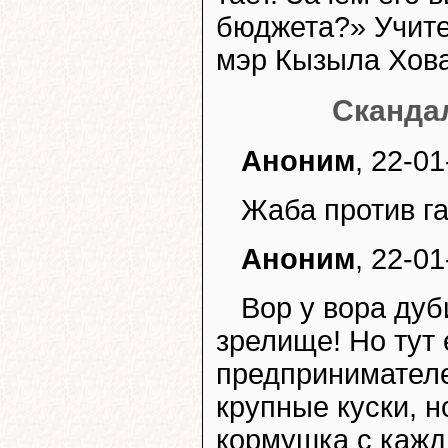
бюджета?» Учитес
мэр Кызыла Хова
Сканда
Аноним
, 22-01
Жаба против га
Аноним
, 22-01
Вор у вора дуб
зрелище! Но тут 
предпринимателе
крупные куски, н
кормушка с кажд