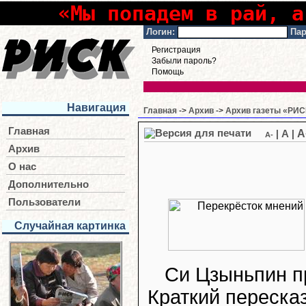
«Мы попадем в рай, а
Логин:
Пар
Регистрация
Забыли пароль?
Помощь
Навигация
Главная
->
Архив
->
Архив газеты «РИСК
Главная
A
|
A
|
A-
Архив
О нас
Дополнительно
Пользователи
Случайная картинка
Си Цзыньпин п
Краткий пересказ