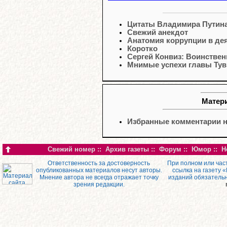
Цитаты Владимира Путин
Свежий анекдот
Анатомия коррупции в де
Коротко
Сергей Конвиз: Воинстве
Мнимые успехи главы Ту
Матери
Избранные комментарии н
Свежий номер
::
Архив газеты
::
Форум
::
Юмор
::
Н
Ответственность за достоверность
При полном или час
опубликованных материалов несут авторы.
ссылка на газету 
Мнение автора не всегда отражает точку
изданий обязатель
зрения редакции.