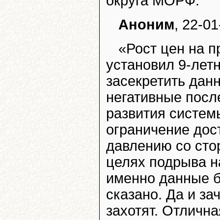
округа МОРФ.
Аноним
, 22-01
«Рост цен на п
установил 9-лет
засекретить дан
негативные посл
развития системы
ограничение дос
давлению со сто
целях подрыва н
именно данные бу
сказано. Да и за
захотят. Отлична