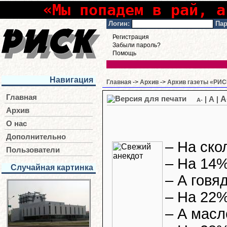
«Мы попадем в рай, а
Логин:
Пар
Регистрация
Забыли пароль?
Помощь
Навигация
Главная
->
Архив
->
Архив газеты «РИСК
Главная
A
|
A
|
A-
Архив
О нас
Дополнительно
– На ско
Пользователи
– На 14%
Случайная картинка
– А говя
– На 22%
– А масл