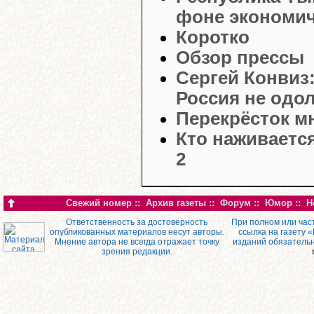
фоне экономич
Коротко
Обзор прессы
Сергей Конвиз
Россия не одо
Перекрёсток м
Кто наживаетс
2
Свежий номер
::
Архив газеты
::
Форум
::
Юмор
::
Н
Ответственность за достоверность
При полном или час
опубликованных материалов несут авторы.
ссылка на газету 
Мнение автора не всегда отражает точку
изданий обязатель
зрения редакции.