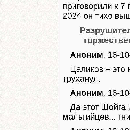
приговорили к 7 
2024 он тихо выш
Разрушител
торжестве
Аноним
, 16-10
Цаликов – это 
труханул.
Аноним
, 16-10
Да этот Шойга 
мальтийцев... гн