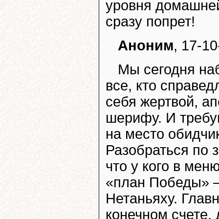
уровня домашней
сразу попрет!
Аноним
, 17-10
Мы сегодня на
все, кто справе
себя жертвой, а
шерифу. И требу
на место обидчик
Разобраться по 
что у кого в мен
«план Победы» – 
Нетаньяху. Главн
конечном счете,