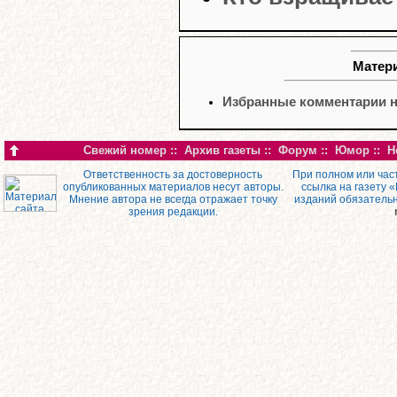
Матери
Избранные комментарии н
Свежий номер
::
Архив газеты
::
Форум
::
Юмор
::
Н
Ответственность за достоверность
При полном или час
опубликованных материалов несут авторы.
ссылка на газету 
Мнение автора не всегда отражает точку
изданий обязатель
зрения редакции.