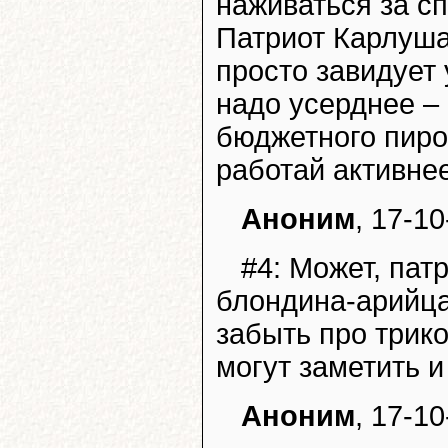
наживаться за с
Патриот Карлуша
просто завидует
надо усерднее – 
бюджетного пирог
работай активнее
Аноним
, 17-10
#4: Может, пат
блондина-арийца
забыть про трик
могут заметить и
Аноним
, 17-10