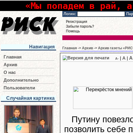
«Мы попадем в рай, а
Логин:
Пар
Регистрация
Забыли пароль?
Помощь
Навигация
Главная
->
Архив
->
Архив газеты «РИСК
Главная
A
|
A
|
A-
Архив
О нас
Дополнительно
Пользователи
Случайная картинка
Путину повезло
позволить себе п