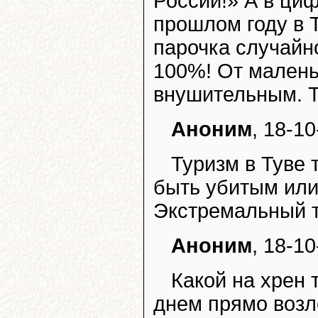
России!» А в циф
прошлом году в Т
парочка случайно
100%! От малень
внушительным. Т
Аноним
, 18-10
Туризм в Туве 
быть убитым или
Экстремальный ту
Аноним
, 18-10
Какой на хрен 
днем прямо возл