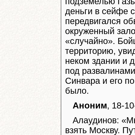
подземелью Газы
деньги в сейфе 
передвигался об
окруженный зало
«случайно». Бо
территорию, уви
неком здании и д
под развалинами
Синвара и его п
было.
Аноним
, 18-10
Алаудинов: «М
взять Москву. Пу