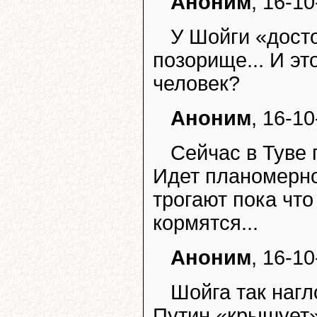
Аноним
, 16-10
У Шойги «досто
позорище... И эт
человек?
Аноним
, 16-10
Сейчас в Туве 
Идет планомерно
трогают пока что
кормятся...
Аноним
, 16-10
Шойга так нагло
Путин «крышует».