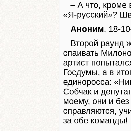
– А что, кроме
«Я-русский»? Шв
Аноним
, 18-10
Второй раунд 
спаивать Милоно
артист попыталс
Госдумы, а в ито
единоросса: «Ни
Собчак и депута
моему, они и без
справляются, уч
за обе команды!