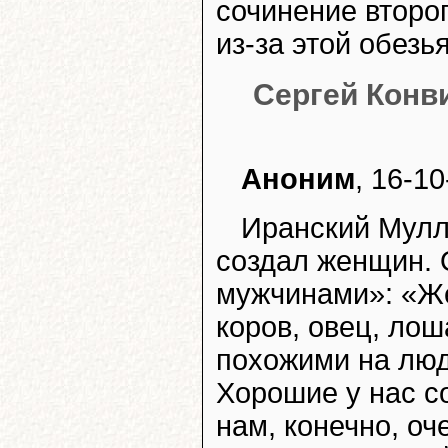
сочинение второг
из-за этой обезь
Сергей Конв
Аноним
, 16-10
Иранский Мулл
создал женщин. 
мужчинами»: «Ж
коров, овец, ло
похожими на люд
Хорошие у нас с
нам, конечно, о