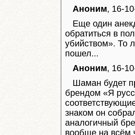
Аноним
, 16-10
Еще один анек
обратиться в по
убийством». То л
пошел...
Аноним
, 16-10
Шаман будет пр
брендом «Я русс
соответствующие
знаком он собра
аналогичный бре
вообще на всём 