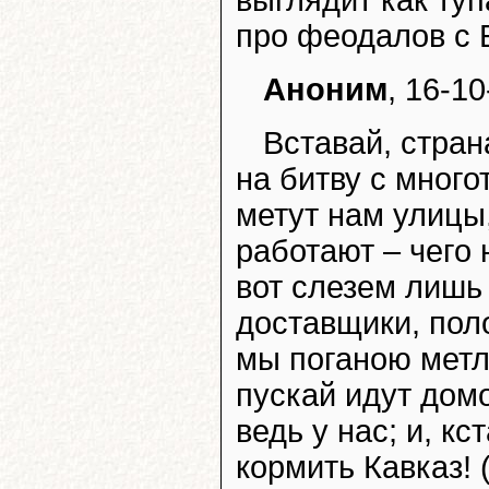
выглядит как ту
про феодалов с 
Аноним
, 16-10
Вставай, стран
на битву с мног
метут нам улицы,
работают – чего 
вот слезем лишь 
доставщики, пол
мы поганою метло
пускай идут дом
ведь у нас; и, кс
кормить Кавказ! 