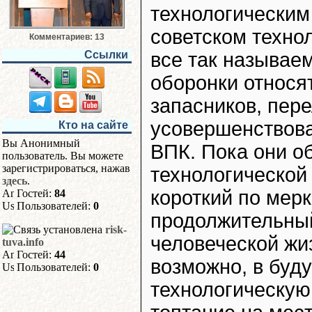
технологическим
советском техно
Комментариев: 13
Ссылки
все так называе
оборонки относя
запасников, пер
усовершенствова
Кто на сайте
Вы Анонимный
ВПК. Пока они о
пользователь. Вы можете
зарегистрироваться, нажав
технологической
здесь
.
короткий по мерк
Гостей:
84
Пользователей:
0
продолжительный
risk-
человеческой жиз
tuva.info
Гостей:
44
возможно, в буд
Пользователей:
0
технологическую