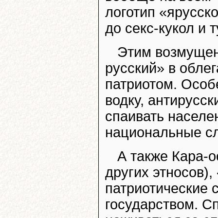
логотип «ярусско
до секс-кукол и
Этим возмущен
русский» в облег
патриотом. Особ
водку, антирусск
спаивать населен
национальные сл
А также Кара-о
других этносов),
патриотические
государством. С