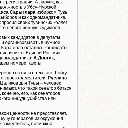
 с регистрации. А ларчик, как
 должность в Убсу-Нурской
Аяса Сарыглара
избирком Тувы
 выборов и как одномандатника.
опросил своих тувинских коллег
его непогашенную судимость.
овых кандидатов в депутаты,
й и организовывать в нужное
 Кара-оола остались кандидаты,
списочника «Единой России»:
дномандатника:
А.Донгак,
ющем номере газеты.
ренно в связи с тем, что Шойгу,
го своего заместителя
Руслана
 Цаликов для Тувы – человек
нимают, что такой сенатор биться
 конечно, его, как сенаторов
акого-нибудь убийства или
акой ценности не представляет.
 кучу генералов из окружения
й заместитель, возможно