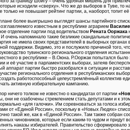
ого за границу Шойгу – очень удобная мишень для привлеч
оторые исходили «сверху». Что же до выборов в Туве, то н
е только не повышает рейтинг партии, а, наоборот, топит её
 плане более выигрышно выглядят шансы партийного спис
 возглавляемого известным в республике аграрием
Васили
ное отделение партии под водительством
Рената Ооржака
н
 И очень напоминало такие безликие скандальные политиче
ртия не имела своих представителей в выборных органах в
ой поддержки. Видимо, это и послужило причиной того, чт
руководство тувинского регионального отделения испытанн
естного в республике – В.Оюна. Р.Ооржак попытался было
ии и её участие в парламентских выборах, затеяв бесперс
й аппарат партии быстро разобрался в ситуации и расстав
участие регионального отделения в республиканских выбо
 создать работоспособный целеустремлённый коллектив е
ачать активную избирательную кампанию.
пор ничего толком не известно о кандидатах от партии
«Но
, они не озабочены стремлением стать депутатами и к этом
рмально «для галочки». Им соревноваться за голоса избир
ами от «Единой России», поскольку в «Новых Людях» списо
очно такой же, как в «Единой России». Там также собран с
енных чиновников, которые если каким-то чудом и придут во 
лнять наказы избирателей. Правительство сформировало эт