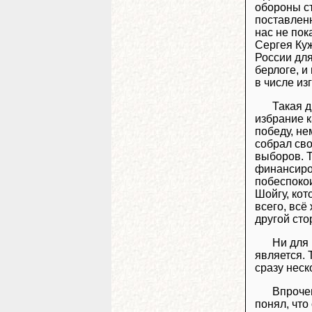
обороны с
поставленн
нас не пок
Сергея Куж
России для
берлоге, и
в числе из
Такая 
избрание к
победу, н
собрал св
выборов. Т
финансиро
побеспокои
Шойгу, кот
всего, всё
другой сто
Ни для 
является. 
сразу неск
Впроче
понял, что