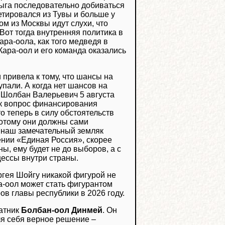
ыга последовательно добиваться
етировался из Тувы и больше у
ом из Москвы идут слухи, что
Вот тогда внутренняя политика в
ара-оола, как того медведя в
 Кара-оол и его команда оказались
привела к тому, что шансы на
пали. А когда нет шансов на
 Шолбан Валерьевич 5 августа
ик вопрос финансирования
о теперь в силу обстоятельств
потому они должны сами
то наш замечательный земляк
ении «Единая Россия», скорее
ы, ему будет не до выборов, а с
цессы внутри страны.
ергея Шойгу никакой фигурой не
ара-оол может стать фигурантом
ов главы республики в 2026 году.
атник
Болбан-оол Динмей
. Он
ля себя верное решение –