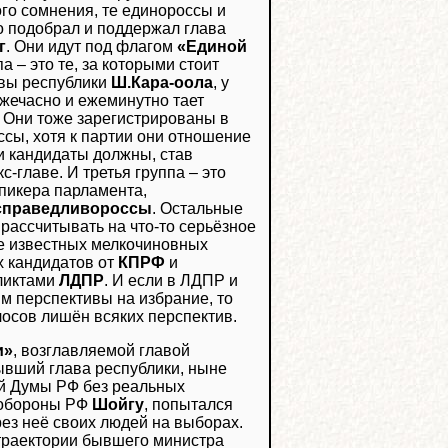
кого сомнения, те единороссы и
 подобрал и поддержал глава
г
. Они идут под флагом
«Единой
па – это те, за которыми стоит
авы республики
Ш.Кара-оола
, у
ежечасно и ежеминутно тает
. Они тоже зарегистрированы в
ссы, хотя к партии они отношение
и кандидаты должны, став
с-главе. И третья группа – это
пикера парламента,
справедливороссы
. Остальные
рассчитывать на что-то серьёзное
не известных мелкочиновных
х кандидатов от
КПРФ
и
фликтами
ЛДПР
. И если в ЛДПР и
м перспективы на избрание, то
осов лишён всяких перспектив.
и»
, возглавляемой главой
бывший глава республики, ныне
ой Думы РФ без реальных
а обороны РФ
Шойгу
, попытался
рез неё своих людей на выборах.
траектории бывшего министра