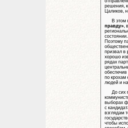
отправленн
решения, к
Цаликов, н
В этом
правду»
,
региональ
состоянии.
Поэтому па
общественн
призвал в 
хорошо изв
рядах парт
центральны
обеспечив 
по крохам
людей и н
До сих 
коммунисты
выборах фо
с кандидат
взглядам т
государств
чтобы испо