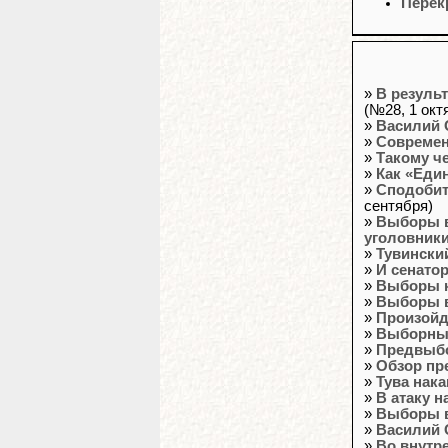
Перек
»
В резуль
(№28, 1 окт
»
Василий 
»
Современ
»
Такому ч
»
Как «Еди
»
Сподобит
сентября)
»
Выборы в
уголовники
»
Тувински
»
И сенато
»
Выборы к
»
Выборы в
»
Произойд
»
Выборный
»
Предвыбо
»
Обзор пр
»
Тува нак
»
В атаку 
»
Выборы в 
»
Василий 
»
Во внутр