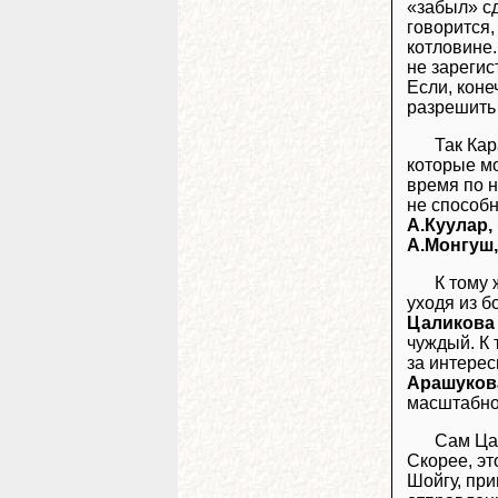
«забыл» сд
говорится,
котловине.
не зарегис
Если, коне
разрешить
Так Кар
которые мо
время по н
не способн
А.Куулар,
А.Монгуш
К тому 
уходя из б
Цаликова
чуждый. К 
за интерес
Арашуков
масштабно
Сам Цал
Скорее, эт
Шойгу, при