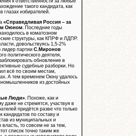
ения к ответственности за любые
ахождение такого кандидата, как
 в глазах избирателей.
ка
«Справедливая Россия – за
ем Оюном
. Последние годы
аходилось в коматозном
ские структуры, как КПРФ и ЛДПР.
ласти, довольствуясь 1,5-2%
о лидер партии
С.Миронов
ого политического деятеля,
 заблокировать обновление в
пективные судебные разборки. Но
ил всё по своим местам,
рах. А тем временем Оюну удалось
диномышленников из достойных
вые Люди»
. Похоже, как и
у даже не стремятся, участвуя в
ателей придётся разве что только
к кандидатов по составу и
остав из муниципальных и
власть, то совсем не за тем,
от список точно таким же