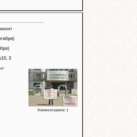
амент
нтября)
бря)
10, 3
ы-
Комментариев: 1