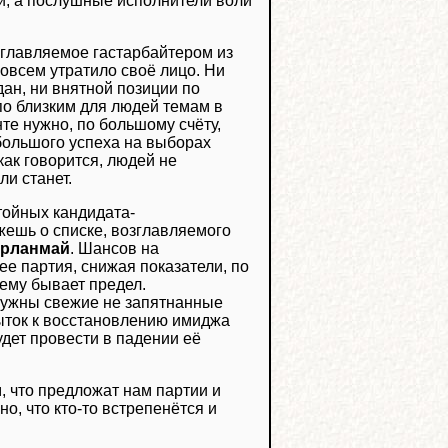
и, а послушные исполнители воли
озглавляемое гастарбайтером из
овсем утратило своё лицо. Ни
ан, ни внятной позиции по
по близким для людей темам в
те нужно, по большому счёту,
ебольшого успеха на выборах
как говорится, людей не
ли станет.
стойных кандидата-
ешь о списке, возглавляемого
рланмай
. Шансов на
е партия, снижая показатели, по
сему бывает предел.
нужны свежие не запятнанные
ыток к восстановлению имиджа
удет провести в падении её
, что предложат нам партии и
о, что кто-то встрепенётся и