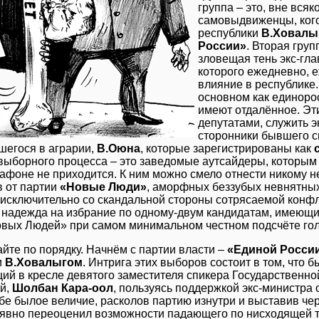
группа – это, вне вся
самовыдвиженцы, кого
республики
В.Ховалы
России»
. Вторая груп
зловещая тень экс-гл
которого ежедневно, 
влияние в республике
основном как единоро
имеют отдалённое. Эт
депутатами, служить эк
сторонники бывшего с
шегося в аграрии,
В.Оюна
, которые зарегистрированы как
выборного процесса – это заведомые аутсайдеры, которым 
афоне не приходится. К ним можно смело отнести никому 
в от партии
«Новые Люди»
, аморфных беззубых невнятны
 исключительно со скандальной стороны сотрясаемой кон
 надежда на избрание по одному-двум кандидатам, имеющи
овых Людей» при самом минимальном честном подсчёте гол
йте по порядку. Начнём с партии власти –
«Единой Росси
и
В.Ховалыгом
. Интрига этих выборов состоит в том, что 
ий в кресле девятого заместителя спикера Государственн
й,
Шолбан Кара-оол
, пользуясь поддержкой экс-министр
бе былое величие, расколов партию изнутри и выставив че
 явно переоценил возможности падающего по нисходящей 