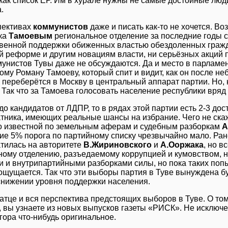
как список ЕР. Им в хурале нужны не самые достойные люд
.
пективах
коммунистов
даже и писать как-то не хочется. В
ка
Тамоевым
региональное отделение за последние годы с
твенной поддержки обиженных властью обездоленных гражд
 реформе и другим новациям власти, ни серьёзных акций 
унистов Тувы даже не обсуждаются. Да и место в парламен
ому Роману Тамоеву, который спит и видит, как он после н
 переберётся в Москву в центральный аппарат партии. Но, 
Так что за Тамоева голосовать население республики вряд 
до кандидатов от ЛДПР, то в рядах этой партии есть 2-3 до
тника, имеющих реальные шансы на избрание. Чего не скаж
о известной по земельным аферам и судебным разборкам
А
е 5% порога по партийному списку чрезвычайно мало. Ране
тилась на авторитете
В.Жириновского
и
А.Ооржака
, но в
ному отделению, разъедаемому коррупцией и кумовством, 
и и внутрипартийными разборками силы, но пока таких поп
ощущается. Так что эти выборы партия в Туве вынуждена б
снижении уровня поддержки населения.
атце и вся перспектива предстоящих выборов в Туве. О том
 вы узнаете из новых выпусков газеты «РИСК». Не исключен
гора что-нибудь оригинальное.