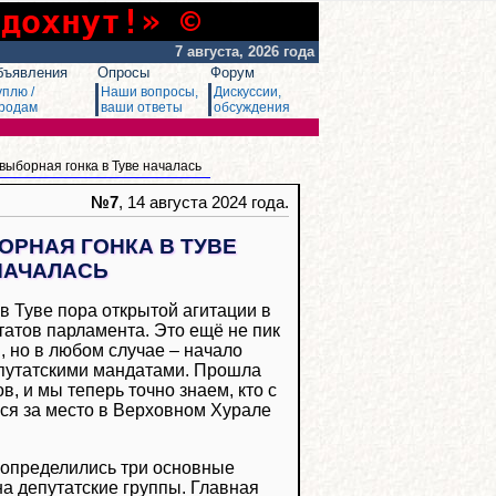
сдохнут!» ©
7 августа, 2026 года
бъявления
Опросы
Форум
уплю /
Наши вопросы,
Дискуссии,
родам
ваши ответы
обсуждения
выборная гонка в Туве началась
№7
, 14 августа 2024 года.
РНАЯ ГОНКА В ТУВЕ
НАЧАЛАСЬ
в Туве пора открытой агитации в
атов парламента. Это ещё не пик
 но в любом случае – начало
епутатскими мандатами. Прошла
в, и мы теперь точно знаем, кто с
ься за место в Верховном Хурале
е определились три основные
а депутатские группы. Главная