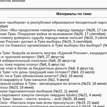
рёсток мнений
Материалы по теме:
тате «выборов» в республике образовался бесцветный парл
ября)
Оюн: «Мы продолжим говорить народу правду»
(№26, 17 се
ная Тува: Пещерная война за выживание
(№26, 17 сентября)
еловеку доверять судьбу народа никак нельзя!
(№10, 3 сентя
ная Россия» делает в Туве выборы
(№10, 3 сентября)
ся ли Ховалыг организовать в Туве выборы без выбора?
(№
 Туве: Борьба за власть внутри «Единой России», кандидат
 и «русский вопрос»
(№9, 27 августа)
й избирательный лохотрон
(№8, 20 августа)
ры тоже порою плачут
(№6, 6 августа)
ак этап в битве за бюджетные деньги
(№6, 6 августа)
 Туве: что день грядущий нам готовит?
(№4, 23 июля)
ёт ли в Туве обновление власти?
(№3, 16 июля)
 марафон в Туве начался
(№2, 9 июля)
рный шабаш в Туве - заговорщики во власти
(№23, 18 июня)
ессы
(№23, 18 июня)
ануне парламентских выборов
(№22, 11 июня)
на парламент кинули личную гвардию Шойгу
(№21, 4 июня)
Туве: Закон – ничто, власть – всё!
(№20, 28 мая)
Оюн: «Настала пора нам всем проснуться»
(№19, 21 мая)
еннюю политику пробрался внутренний враг?
(№18, 14 мая)