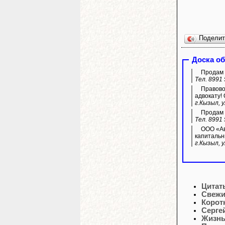
Подели
Доска о
Продам г
Тел. 8991
Правовой
адвокату! 
г.Кызыл, у
Продам 
Тел. 8991
ООО «Ав
капитальн
г.Кызыл, 
Цитат
Свежи
Корот
Серге
Жизнь