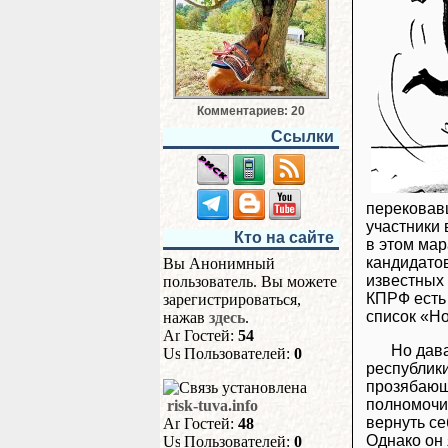
Комментариев: 20
Ссылки
перековав
участники 
Кто на сайте
в этом мар
кандидато
Вы Анонимный
известных
пользователь. Вы можете
КПРФ есть
зарегистрироваться,
список «Н
нажав
здесь
.
Гостей:
54
Но дава
Пользователей:
0
республик
прозябающ
полномочи
risk-tuva.info
вернуть се
Гостей:
48
Однако он
Пользователей:
0