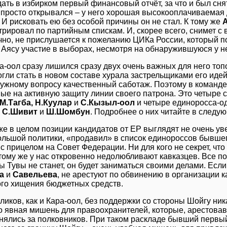
ать в избирком первый финансовый отчёт, за что и был снят
 просто открывался – у него хорошая высокооплачиваемая
 И рисковать ею без особой причины он не стал. К тому же
трировал по партийным спискам. И, скорее всего, снимет с
чно, не прислушается к пожеланию ЦИКа России, который п
 Аясу участие в выборах, несмотря на обнаружившуюся у н
а-оол сразу лишился сразу двух очень важных для него топ
гли стать в новом составе хурала застрельщиками его иде
ужному вопросу качественный саботаж. Поэтому в команде
ые на активную защиту линии своего патрона. Это четыре 
 М.Тагба, Н.Куулар
и
С.Кызыл-оол
и четыре единоросса-о
, С.Шивит
и
Ш.Шомбун
. Подробнее о них читайте в следу
же в целом позиции кандидатов от ЕР выглядят не очень уве
ольшой политики, «продавил» в список единороссов бывше
с прицелом на Совет Федерации. Ни для кого не секрет, что
тому же у нас откровенно недолюбливают кавказцев. Все по
ы Тувы не станет, он будет заниматься своими делами. Если,
а
и
Савельева
, не арестуют по обвинению в организации к
го хищения бюджетных средств.
иков, как и Кара-оол, без поддержки со стороны Шойгу ник
о явная мишень для правоохранителей, которые, арестовав
нялись за полковников. При таком раскладе бывший первы