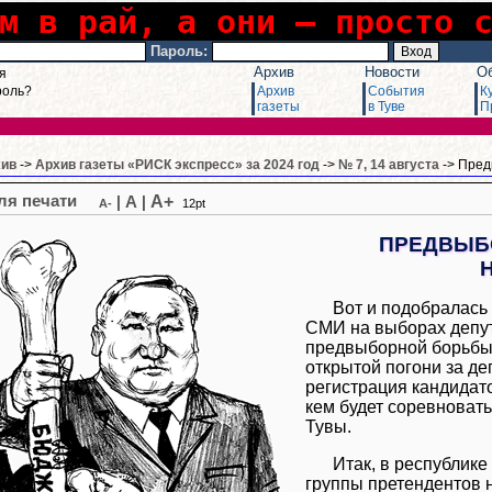
м в рай, а они – просто 
Пароль:
Архив
Новости
О
я
роль?
Архив
События
К
газеты
в Туве
П
хив
->
Архив газеты «РИСК экспресс» за 2024 год
->
№ 7, 14 августа
-> Пред
A+
|
A
|
A-
12pt
ПРЕДВЫБО
Вот и подобралась 
СМИ на выборах депут
предвыборной борьбы,
открытой погони за д
регистрация кандидато
кем будет соревноват
Тувы.
Итак, в республик
группы претендентов н