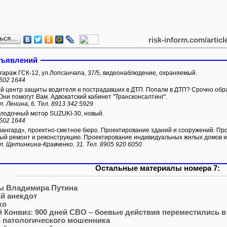
ться…
risk-inform.com/articl
бъявлений
араж ГСК-12, ул.Лопсанчапа, 37/5, видеонаблюдение, охраняемый.
 502 1644
 центр защиты водителя и пострадавших в ДТП. Попали в ДТП? Срочно обра
Они помогут Вам. Адвокатский кабинет "Трансконсалтинг".
л. Ленина, 6. Тел. 8913 342 5929
лодочный мотор SUZUKI-30, новый.
 502 1644
ангард», проектно-сметное бюро. Проектирование зданий и сооружений. Пр
ый ремонт и реконструкцию. Проектирование индивидуальных жилых домов и
ул. Щетинкина-Кравченко, 31. Тел. 8905 920 6050
Остальные материалы номера 7:
ы Владимира Путина
й анекдот
ко
й Конвиз: 900 дней СВО – боевые действия переместились 
 патологического мошенника