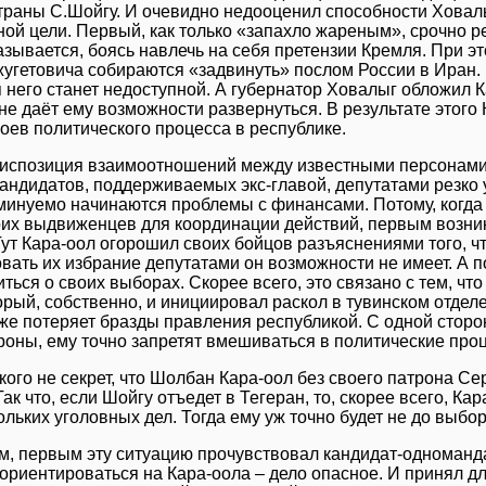
траны С.Шойгу. И очевидно недооценил способности Ховал
ой цели. Первый, как только «запахло жареным», срочно р
азывается, боясь навлечь на себя претензии Кремля. При эт
угетовича собираются «задвинуть» послом России в Иран. 
 него станет недоступной. А губернатор Ховалыг обложил К
 не даёт ему возможности развернуться. В результате этого
гоев политического процесса в республике.
диспозиция взаимоотношений между известными персонами 
андидатов, поддерживаемых экс-главой, депутатами резко у
еминуемо начинаются проблемы с финансами. Потому, когда
оих выдвиженцев для координации действий, первым возн
ут Кара-оол огорошил своих бойцов разъяснениями того, чт
вать их избрание депутатами он возможности не имеет. А 
ться о своих выборах. Скорее всего, это связано с тем, ч
орый, собственно, и инициировал раскол в тувинском отдел
 же потеряет бразды правления республикой. С одной сторон
роны, ему точно запретят вмешиваться в политические про
кого не секрет, что Шолбан Кара-оол без своего патрона С
Так что, если Шойгу отъедет в Тегеран, то, скорее всего, К
ольких уголовных дел. Тогда ему уж точно будет не до выбор
м, первым эту ситуацию прочувствовал кандидат-одноманд
 ориентироваться на Кара-оола – дело опасное. И принял д