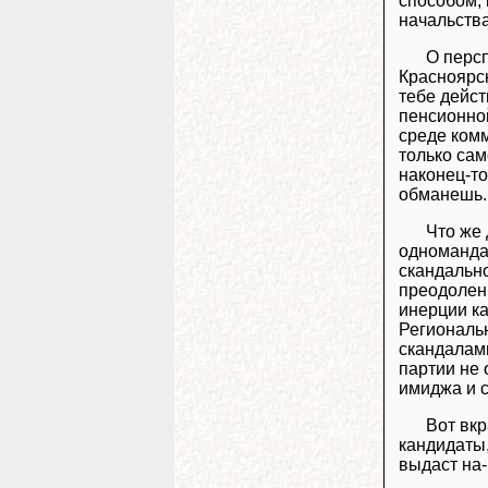
способом, 
начальства
О перс
Красноярс
тебе дейс
пенсионной
среде комм
только сам
наконец-то
обманешь. 
Что же 
одноманда
скандальн
преодолени
инерции ка
Региональ
скандалам
партии не 
имиджа и 
Вот вкр
кандидаты,
выдаст на-