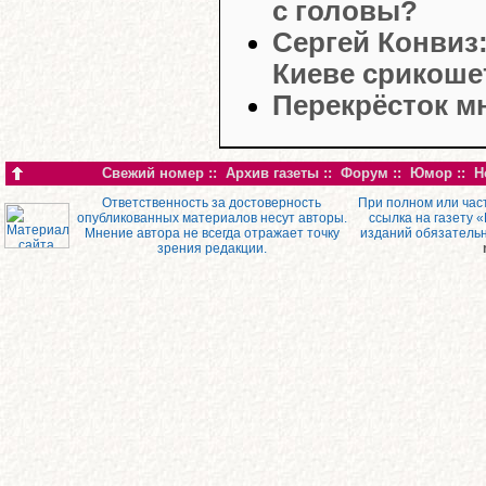
с головы?
Сергей Конвиз:
Киеве срикоше
Перекрёсток м
Свежий номер
::
Архив газеты
::
Форум
::
Юмор
::
Н
Ответственность за достоверность
При полном или час
опубликованных материалов несут авторы.
ссылка на газету 
Мнение автора не всегда отражает точку
изданий обязатель
зрения редакции.