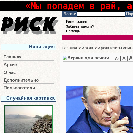
«Мы попадем в рай, а
Логин:
Пар
Регистрация
Забыли пароль?
Помощь
Навигация
Главная
->
Архив
->
Архив газеты «РИСК
Главная
A
|
A
|
A-
Архив
О нас
Дополнительно
Пользователи
Случайная картинка