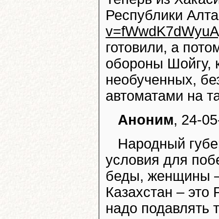
Республики Алт
v=fWwdK7dWyuA
готовили, а пот
обороны Шойгу, 
необученных, бе
автоматами на та
Аноним
, 24-05
Народный губе
условия для поб
беды, женщины –
Казахстан – это
надо подавлять 