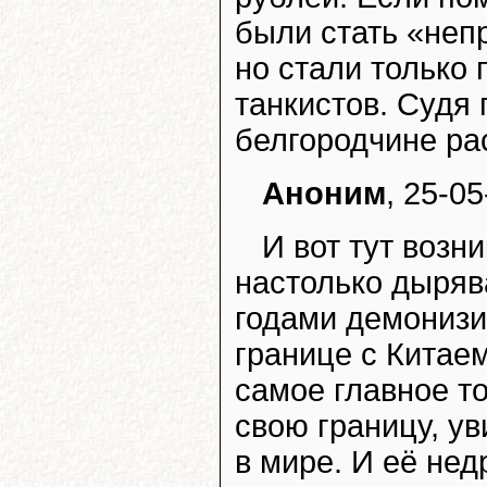
были стать «неп
но стали только
танкистов. Судя 
белгородчине ра
Аноним
, 25-05
И вот тут возн
настолько дыряв
годами демонизи
границе с Китае
самое главное то
свою границу, ув
в мире. И её нед