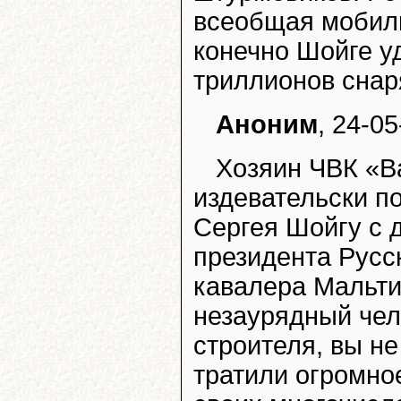
всеобщая мобили
конечно Шойге уд
триллионов снаря
Аноним
, 24-05
Хозяин ЧВК «В
издевательски п
Сергея Шойгу с 
президента Русс
кавалера Мальти
незаурядный чело
строителя, вы не
тратили огромно