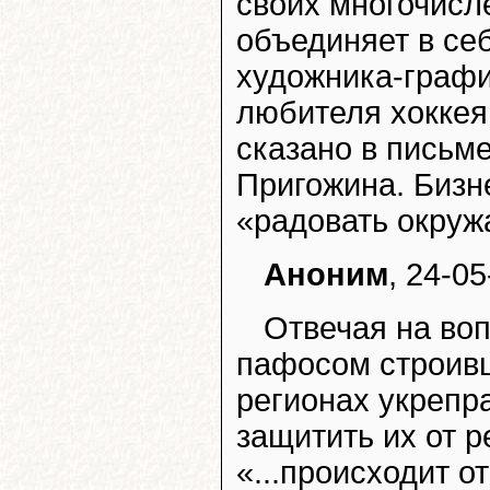
своих многочисл
объединяет в себ
художника-график
любителя хоккея,
сказано в письм
Пригожина. Бизн
«радовать окруж
Аноним
, 24-05
Отвечая на воп
пафосом строивш
регионах укрепр
защитить их от р
«...происходит о