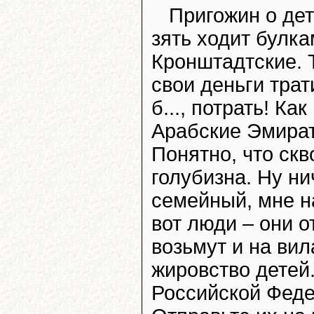
Пригожин о дет
зять ходит булка
Кронштадтские. 
свои деньги тра
б..., потрать! Ка
Арабские Эмират
Понятно, что скво
голубизна. Ну ни
семейный, мне на
вот люди – они о
возьмут и на вил
жировство детей
Российской Федер