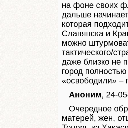
на фоне своих фл
дальше начинает
которая подходи
Славянска и Кра
можно штурмоват
тактического/стр
даже близко не 
город полностью 
«освободили» –
Аноним
, 24-05
Очередное обр
матерей, жен, о
Теперь из Хакас