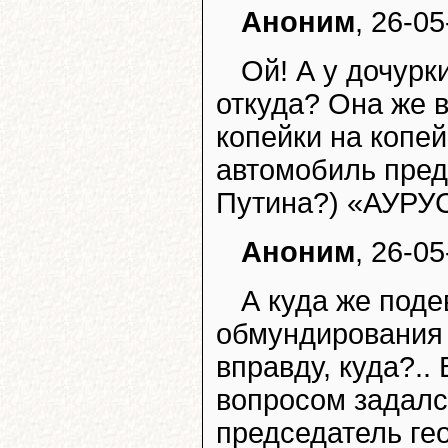
Аноним
, 26-05
Ой! А у дочурк
откуда? Она же 
копейки на копей
автомобиль предс
Путина?) «АУРУС
Аноним
, 26-05
А куда же поде
обмундирования 
вправду, куда?..
вопросом задался
председатель ге