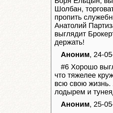
Боря Ельцын, выб
Шолбан, торговат
пропить служебн
Анатолий Партиз
выглядит Брокерт
держать!
Аноним
, 24-05
#6 Хорошо выгл
что тяжелее круж
всю свою жизнь.
лодырем и тунеяд
Аноним
, 25-05