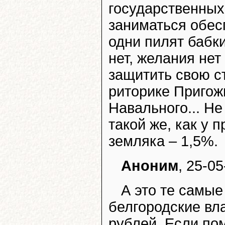
государственных 
заниматься обес
одни пилят бабк
нет, желания нет
защитить свою стр
риторике Пригож
Навального... Не
такой же, как у 
земляка – 1,5%.
Аноним
, 25-05
А это те самые
белгородские вла
рублей. Если по