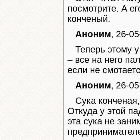
посмотрите. А е
конченый.
Аноним
, 26-05
Теперь этому у
– все на него па
если не смотаетс
Аноним
, 26-05
Сука конченая,
Откуда у этой па
эта сука не зани
предпринимателе