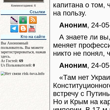
капитана о том, 
Комментариев: 6
на пользу.
Ссылки
Аноним
, 24-05
А знаете ли вы
Кто на сайте
Вы Анонимный
меняет професси
пользователь. Вы можете
никто не понял, 
зарегистрироваться, нажав
здесь
.
Гостей:
69
Аноним
, 24-05
Пользователей:
0
risk-tuva.info
«Там нет Укра
Конституционног
встречу с Путины
Но и Крым на кар
империи. В 17-м