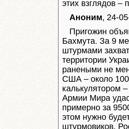
этих взглядов –
Аноним
, 24-05
Пригожин объя
Бахмута. За 9 м
штурмами захвати
территории Укра
ранеными не мен
США – около 100 
калькулятором – 
Армии Мира удас
примерно за 9500
этом нужно буде
штурмовиков. Ро