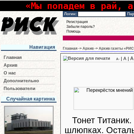
«Мы попадем в рай, а
Логин:
Пар
Регистрация
Забыли пароль?
Помощь
Навигация
Главная
->
Архив
->
Архив газеты «РИСК
Главная
A
|
A
|
A-
Архив
О нас
Дополнительно
Пользователи
Случайная картинка
Тонет Титаник.
шлюпках. Остал