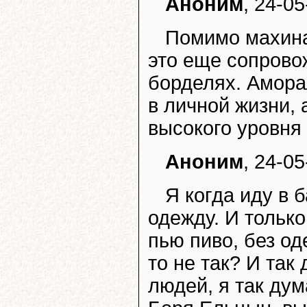
Аноним
, 24-05
Помимо махина
это еще сопрово
борделях. Амора
в личной жизни, 
высокого уровня 
Аноним
, 24-05
Я когда иду в 
одежду. И тольк
пью пиво, без од
то не так? И та
людей, я так дум