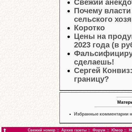
Свежий анекдо
Почему власти
сельского хоз
Коротко
Цены на проду
2023 года (в ру
Фальсифицируя 
сделаешь!
Сергей Конвиз:
границу?
Матери
Избранные комментарии н
Свежий номер
::
Архив газеты
::
Форум
::
Юмор
::
Н