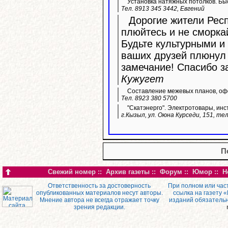
Установка натяжных потолков. Быс
Тел. 8913 345 3442, Евгений
Дорогие жители Респ
плюйтесь и не сморка
Будьте культурными и 
ваших друзей плюнул 
замечание! Спасибо з
Кужугет
Составление межевых планов, офо
Тел. 8923 380 5700
"Скатэнерго". Электротовары, инс
г.Кызыл, ул. Оюна Курседи, 151, тел
П
Свежий номер
::
Архив газеты
::
Форум
::
Юмор
::
Н
Ответственность за достоверность
При полном или час
опубликованных материалов несут авторы.
ссылка на газету 
Мнение автора не всегда отражает точку
изданий обязатель
зрения редакции.