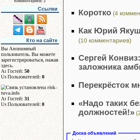
Комментариев: 3
Ссылки
Коротко
(4 коммен
Как Юрий Якуш
(10 комментариев)
Кто на сайте
Вы Анонимный
пользователь. Вы можете
Сергей Конвиз:
зарегистрироваться, нажав
заложника амб
здесь
.
Гостей:
50
Пользователей:
0
Перекрёсток м
risk-
tuva.info
Гостей:
31
«Надо таких бе
Пользователей:
0
должностей!»
(
Доска объявлений