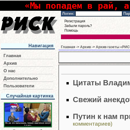
«Мы попадем в рай, а
Логин:
Пар
Регистрация
Забыли пароль?
Помощь
Навигация
Главная
->
Архив
->
Архив газеты «РИСК
Главная
Архив
О нас
Дополнительно
Цитаты Влади
Пользователи
Случайная картинка
Свежий анекдо
Путин к нам пр
комментариев)