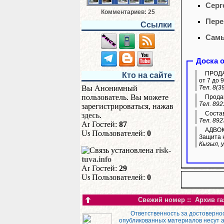
Серг
Комментариев: 25
Пере
Ссылки
Самы
Доска 
ПРОДАЖ
Кто на сайте
от 7 до 9
Тел. 8(3
Вы Анонимный
пользователь. Вы можете
Продам
Тел. 892
зарегистрироваться, нажав
Состав
здесь
.
Тел. 892
Гостей:
87
АДВОКА
Пользователей:
0
Защита н
Кызыл, у
risk-
tuva.info
Гостей:
29
Пользователей:
0
Свежий номер
::
Архив га
Ответственность за достоверно
опубликованных материалов несут 