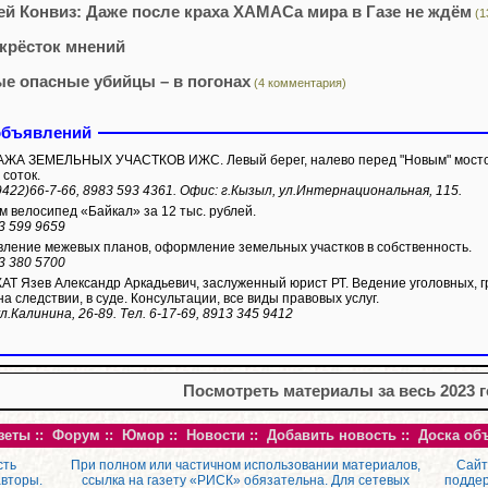
ей Конвиз: Даже после краха ХАМАСа мира в Газе не ждём
(1
крёсток мнений
е опасные убийцы – в погонах
(4 комментария)
объявлений
А ЗЕМЕЛЬНЫХ УЧАСТКОВ ИЖС. Левый берег, налево перед "Новым" мостом.
 соток.
9422)66-7-66, 8983 593 4361. Офис: г.Кызыл, ул.Интернациональная, 115.
 велосипед «Байкал» за 12 тыс. рублей.
3 599 9659
ление межевых планов, оформление земельных участков в собственность.
3 380 5700
Т Язев Александр Аркадьевич, заслуженный юрист РТ. Ведение уголовных, г
а следствии, в суде. Консультации, все виды правовых услуг.
л.Калинина, 26-89. Тел. 6-17-69, 8913 345 9412
Посмотреть материалы за весь 2023 
зеты
::
Форум
::
Юмор
::
Новости
::
Добавить новость
::
Доска об
сть
При полном или частичном использовании материалов,
Сайт
авторы.
ссылка на газету «РИСК» обязательна. Для сетевых
поддер