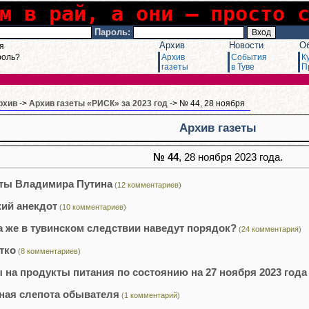
м в рай, а они – просто 
Пароль:
Архив
Новости
О
я
роль?
Архив
События
К
газеты
в Туве
П
рхив
->
Архив газеты «РИСК» за 2023 год
-> № 44, 28 ноября
Архив газеты
№ 44
, 28 ноября 2023 года.
ты Владимира Путина
(12 комментариев)
ий анекдот
(10 комментариев)
а же в тувинском следствии наведут порядок?
(24 комментария)
тко
(8 комментариев)
 на продукты питания по состоянию на 27 ноября 2023 года 
ная слепота обывателя
(1 комментарий)