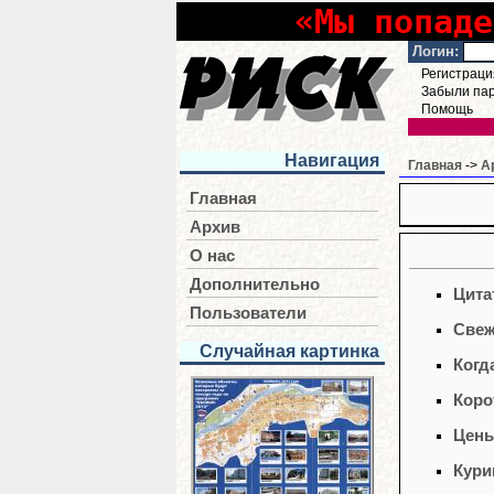
«Мы попаде
Логин:
Регистраци
Забыли па
Помощь
Навигация
Главная
->
А
Главная
Архив
О нас
Дополнительно
Цита
Пользователи
Свеж
Случайная картинка
Когд
Коро
Цены
Кури