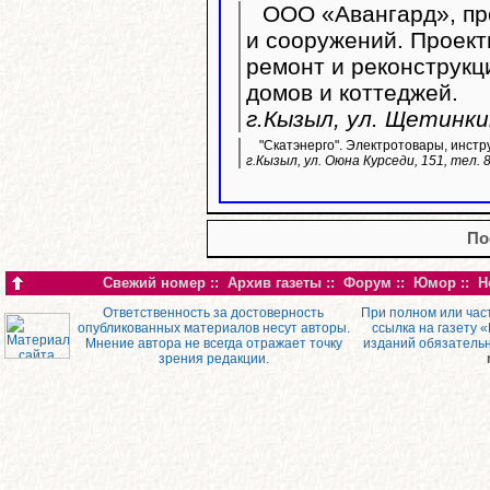
ООО «Авангард», пр
и сооружений. Проект
ремонт и реконструк
домов и коттеджей.
г.Кызыл, ул. Щетинки
"Скатэнерго". Электротовары, инстр
г.Кызыл, ул. Оюна Курседи, 151, тел. 
По
Свежий номер
::
Архив газеты
::
Форум
::
Юмор
::
Н
Ответственность за достоверность
При полном или час
опубликованных материалов несут авторы.
ссылка на газету 
Мнение автора не всегда отражает точку
изданий обязатель
зрения редакции.