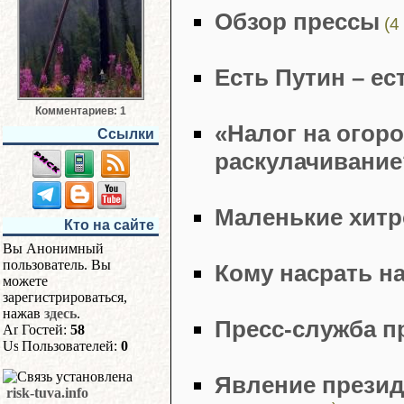
Обзор прессы
(4
Есть Путин – ес
Комментариев: 1
«Налог на огор
Ссылки
раскулачивание
Маленькие хитр
Кто на сайте
Вы Анонимный
пользователь. Вы
Кому насрать н
можете
зарегистрироваться,
нажав
здесь
.
Пресс-служба п
Гостей:
58
Пользователей:
0
Явление прези
risk-tuva.info