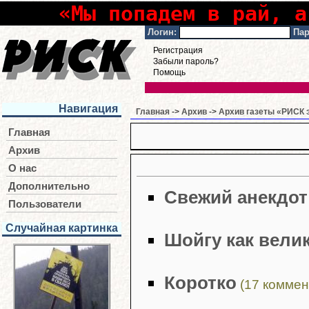
«Мы попадем в рай, а
Логин:
Пар
Регистрация
Забыли пароль?
Помощь
Навигация
Главная
->
Архив
->
Архив газеты «РИСК э
Главная
Архив
О нас
Дополнительно
Свежий анекдот
Пользователи
Случайная картинка
Шойгу как вели
Коротко
(17 коммен