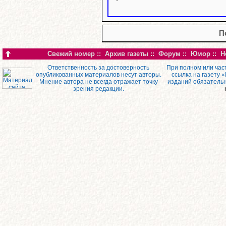
П
Свежий номер
::
Архив газеты
::
Форум
::
Юмор
::
Н
Ответственность за достоверность
При полном или час
опубликованных материалов несут авторы.
ссылка на газету 
Мнение автора не всегда отражает точку
изданий обязатель
зрения редакции.