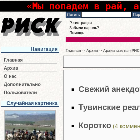
«Мы попадем в рай, а
Логин:
Пар
Регистрация
Забыли пароль?
Помощь
Навигация
Главная
->
Архив
->
Архив газеты «РИСК
Главная
Архив
О нас
Дополнительно
Свежий анекдо
Пользователи
Случайная картинка
Тувинские реал
Коротко
(4 коммен