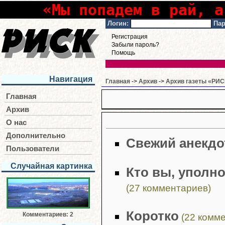
«Мы попадем в рай, а
Логин:
Пар
Регистрация
Забыли пароль?
Помощь
Навигация
Главная
->
Архив
->
Архив газеты «РИСК
Главная
Архив
О нас
Дополнительно
Свежий анекдо
Пользователи
Случайная картинка
Кто вы, уполн
(27 комментариев)
Коротко
Комментариев: 2
(22 комме