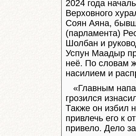
2024 года начал
Верховного хура
Соян Аяна, бывш
(парламента) Ре
Шолбан и руково
Успун Маадыр пр
неё. По словам 
насилием и расп
«Главным нап
грозился изнасил
Также он избил 
привлечь его к о
привело. Дело з