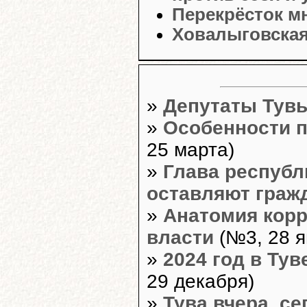
Перекрёсток м
Ховалыговска
»
Депутаты Тувы
»
Особенности п
25 марта)
»
Глава республ
оставляют граж
»
Анатомия корр
власти
(№3, 28 я
»
2024 год в Тув
29 декабря)
»
Тува вчера, се