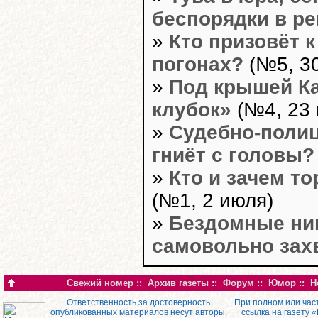
беспорядки в ре
»
Кто призовёт к
погонах?
(№5, 30
»
Под крышей К
клубок»
(№4, 23 
»
Судебно-полиц
гниёт с головы?
»
Кто и зачем т
(№1, 2 июля)
»
Бездомные ни
самовольно зах
Свежий номер
::
Архив газеты
::
Форум
::
Юмор
::
Н
Ответственность за достоверность
При полном или час
опубликованных материалов несут авторы.
ссылка на газету 