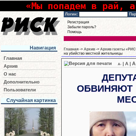
«Мы попадем в рай, а
Логин:
Пар
Регистрация
Забыли пароль?
Помощь
Навигация
Главная
->
Архив
->
Архив газеты «РИСК
на убийство местной жительницы
Главная
A
|
A
|
A-
Архив
О нас
ДЕПУТ
Дополнительно
ОБВИНЯЮТ 
Пользователи
МЕ
Случайная картинка