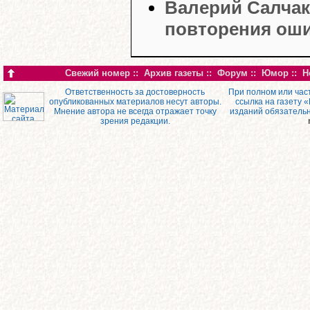
Валерий Салчак
повторения ош
Свежий номер
::
Архив газеты
::
Форум
::
Юмор
::
Н
Ответственность за достоверность
При полном или час
опубликованных материалов несут авторы.
ссылка на газету 
Мнение автора не всегда отражает точку
изданий обязатель
зрения редакции.