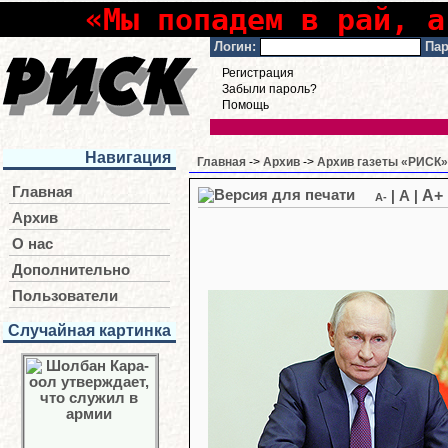
«Мы попадем в рай, а
Логин:
Пар
Регистрация
Забыли пароль?
Помощь
Навигация
Главная
->
Архив
->
Архив газеты «РИСК» 
Главная
A+
|
A
|
A-
Архив
О нас
Дополнительно
Пользователи
Случайная картинка