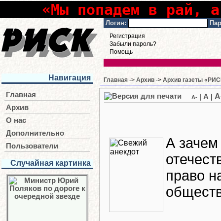
«Мы попадем в рай, а
Логин:
Пар
Регистрация
Забыли пароль?
Помощь
Навигация
Главная
->
Архив
->
Архив газеты «РИСК
Главная
A
|
A
|
A-
Архив
О нас
Дополнительно
А зачем
Пользователи
отечест
Случайная картинка
право н
обществ