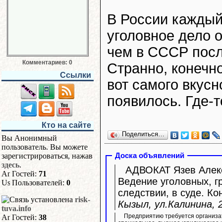
В России каждый
уголовное дело 
чем в СССР посл
Комментариев: 0
Странно, конечно
Ссылки
вот самого вкусн
появилось. Где-т
Кто на сайте
Поделиться…
Вы Анонимный
пользователь. Вы можете
зарегистрироваться, нажав
Доска объявлений
здесь
.
АДВОКАТ Язев Алекс
Гостей:
71
Ведение уголовных, г
Пользователей:
0
следствии, в суде. Ко
risk-
Кызыл, ул.Калинина, 2
tuva.info
Предприятию требуется организа
Гостей:
38