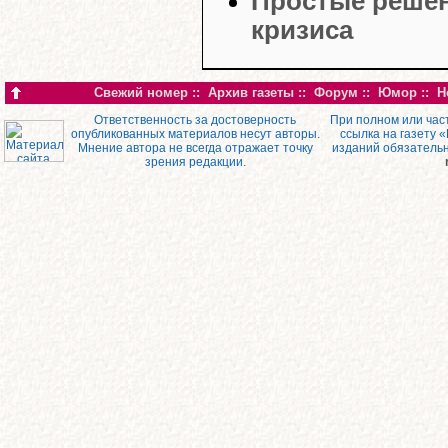
Простые решен
кризиса
Свежий номер
::
Архив газеты
::
Форум
::
Юмор
::
Н
Ответственность за достоверность
При полном или час
опубликованных материалов несут авторы.
ссылка на газету 
Мнение автора не всегда отражает точку
изданий обязатель
зрения редакции.